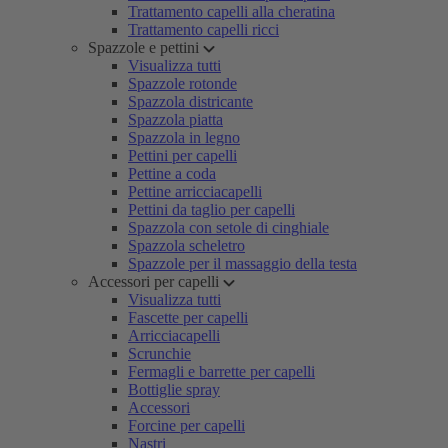
Trattamento capelli alla cheratina
Trattamento capelli ricci
Spazzole e pettini
Visualizza tutti
Spazzole rotonde
Spazzola districante
Spazzola piatta
Spazzola in legno
Pettini per capelli
Pettine a coda
Pettine arricciacapelli
Pettini da taglio per capelli
Spazzola con setole di cinghiale
Spazzola scheletro
Spazzole per il massaggio della testa
Accessori per capelli
Visualizza tutti
Fascette per capelli
Arricciacapelli
Scrunchie
Fermagli e barrette per capelli
Bottiglie spray
Accessori
Forcine per capelli
Nastri