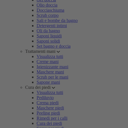
Olio doccia
Docciaschiuma
Scrub corpo
Sali e bombe da bagno
Detergenti intimi
Oli da bagno
Saponi liquidi
Saponi solidi
Set bagno e doccia
Trattamenti mani
Visualizza tutti
Creme mani
Igienizzante mani
Maschere mani
Scrub per le mani
Sapone mani
Cura dei piedi
Visualizza tutti
Pediluvio
Crema piedi
Maschere piedi
Peeling piedi
Rimedi per i calli
Cura dei piedi