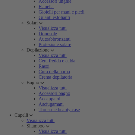
Accessori unghie
Flanella
Gioielli per mani e piedi
Guanti esfolianti
Solari
Visualizza tutti
Doposole
Autoabbronzanti
Protezione solare
Depilazione
Visualizza tutti
Cera fredda e calda
Rasoi
Cura della barba
Crema depilatoria
Bagno
Visualizza tutti
Accessori bagno
Accappatoi
Asciugamani
Trousse e beauty case
Capelli
Visualizza tutti
Shampoo
Visualizza tutti