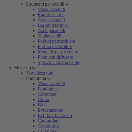
Strumenti per capelli
Visualizza tutti
Raddrizzatore
Arricciacapelli
Bigodini termici
Asciugacapelli
Tagliacapelli
Forbici parrucchiere
Forbici per sfoltire
Mantelle parrucchiere
Phon con diffusore
Spazzola ad aria calda
Make-up
Visualizza tutti
Fondotinta
Visualizza tutti
Fondotinta
Correttore
Cipria
Blush
Evidenziatore
BB- & CC-Cream
Camouflage
Contouring
Correttore