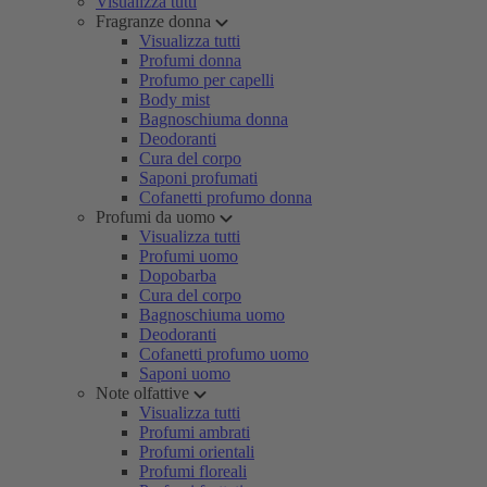
Visualizza tutti
Fragranze donna
Visualizza tutti
Profumi donna
Profumo per capelli
Body mist
Bagnoschiuma donna
Deodoranti
Cura del corpo
Saponi profumati
Cofanetti profumo donna
Profumi da uomo
Visualizza tutti
Profumi uomo
Dopobarba
Cura del corpo
Bagnoschiuma uomo
Deodoranti
Cofanetti profumo uomo
Saponi uomo
Note olfattive
Visualizza tutti
Profumi ambrati
Profumi orientali
Profumi floreali