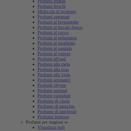
Profumi fruttati
Profumi freschi
Molecola di profumo
Profumi agrumati
Profumi al bergamotto
Profumi al bucato fresco
Profumi al cocco
Profumi al gelsomino
Profumi al mughetto
Profumi al sandalo
Profumi al vetiver
Profumi all'oud
Profumi alla mela
Profumi alla rosa
Profumi alla viola
Profumi aromatici
Profumi chypre
Profumi speziati
Profumi vanigliati
Profumo di cipria
Profumo di muschio
Profumo di patchouli
Profumo legnoso
Profumi per stagioni
Visualizza tutti