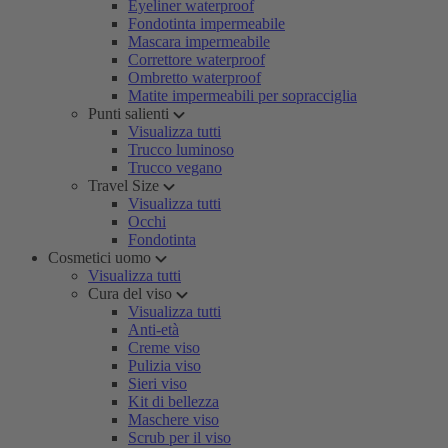
Eyeliner waterproof
Fondotinta impermeabile
Mascara impermeabile
Correttore waterproof
Ombretto waterproof
Matite impermeabili per sopracciglia
Punti salienti
Visualizza tutti
Trucco luminoso
Trucco vegano
Travel Size
Visualizza tutti
Occhi
Fondotinta
Cosmetici uomo
Visualizza tutti
Cura del viso
Visualizza tutti
Anti-età
Creme viso
Pulizia viso
Sieri viso
Kit di bellezza
Maschere viso
Scrub per il viso