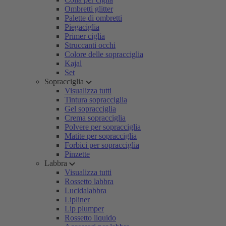
Ombretti glitter
Palette di ombretti
Piegaciglia
Primer ciglia
Struccanti occhi
Colore delle sopracciglia
Kajal
Set
Sopracciglia
Visualizza tutti
Tintura sopracciglia
Gel sopracciglia
Crema sopracciglia
Polvere per sopracciglia
Matite per sopracciglia
Forbici per sopracciglia
Pinzette
Labbra
Visualizza tutti
Rossetto labbra
Lucidalabbra
Lipliner
Lip plumper
Rossetto liquido