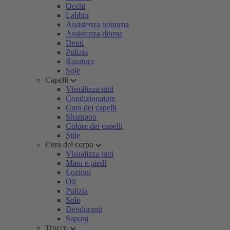
Occhi
Labbra
Assistenza notturna
Assistenza diurna
Denti
Pulizia
Rasatura
Sole
Capelli
Visualizza tutti
Condizionatore
Cura dei capelli
Shampoo
Colore dei capelli
Stile
Cura del corpo
Visualizza tutti
Mani e piedi
Lozioni
Oli
Pulizia
Sole
Deodoranti
Saponi
Trucco