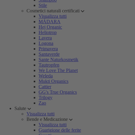
Stile
Cosmetici naturali certificati
Visualizza tutti
MÁDARA
Hej Organic
Heliotrop
Lavera
Logona
Primavera
Santaverde
Sante Naturkosmetik
Tautropfen
We Love The Planet
Weleda
Mukti Organics
Cattier
GG's True Organics
Trilogy
Zao
Salute
Visualizza tutti
Bende e Medicazione
Visualizza tutti
Guarigione delle ferite