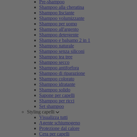
Pre-shampoo
Shampoo alla cheratina
Shampoo lisciante
Shampoo volumizzante
Shampoo per uomo
Shampoo all'argento
Shampoo detergente
Shampoo e balsamo 2 in 1
Shampoo naturale
Shampoo senza siliconi
Shampoo tea tree
Shampoo secco
Shampoo antiforfora
Shampoo di riparazione
Shampoo colorato
Shampoo idratante
Shampoo solido
Sapone per capelli
Shampoo per ricci
Set shampoo
Styling capelli
Visualizza tutti
Agente schiumogeno
Protezione dal calore
Cera per capelli