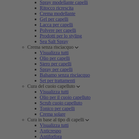
Spray modellante capelli
Ritocco ricrescita
Crema modellante
Gel per capelli
Lacca per capelli
Polvere per capelli
Prodotti per lo styling
Sea Salt Spray
Crema senza risciacquo
Visualizza tutti
Olio per capelli
Siero per capelli
Spray per capelli
Balsamo senza risciacquo
Set per trattamenti
Cura del cuoio capelluto
Visualizza tutti
Olio per il cuoio capelluto
Scrub cuoio capelluto
Tonico per capelli
Crema solare
Cura in base al tipo di capelli
Visualizza tutti
Anticrespo
Antiforfora