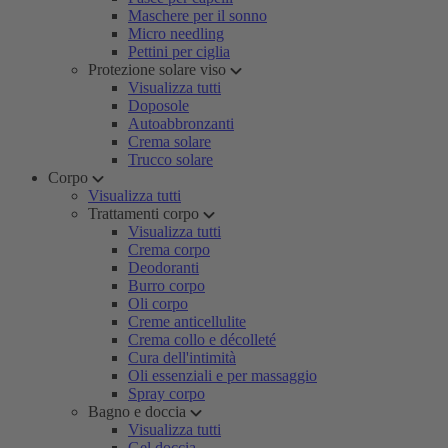
Maschere per il sonno
Micro needling
Pettini per ciglia
Protezione solare viso
Visualizza tutti
Doposole
Autoabbronzanti
Crema solare
Trucco solare
Corpo
Visualizza tutti
Trattamenti corpo
Visualizza tutti
Crema corpo
Deodoranti
Burro corpo
Oli corpo
Creme anticellulite
Crema collo e décolleté
Cura dell'intimità
Oli essenziali e per massaggio
Spray corpo
Bagno e doccia
Visualizza tutti
Gel doccia