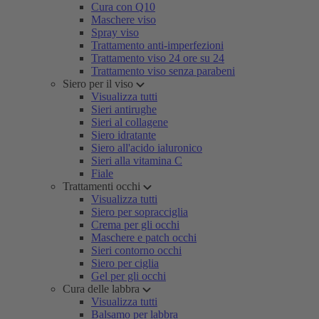
Cura con Q10
Maschere viso
Spray viso
Trattamento anti-imperfezioni
Trattamento viso 24 ore su 24
Trattamento viso senza parabeni
Siero per il viso
Visualizza tutti
Sieri antirughe
Sieri al collagene
Siero idratante
Siero all'acido ialuronico
Sieri alla vitamina C
Fiale
Trattamenti occhi
Visualizza tutti
Siero per sopracciglia
Crema per gli occhi
Maschere e patch occhi
Sieri contorno occhi
Siero per ciglia
Gel per gli occhi
Cura delle labbra
Visualizza tutti
Balsamo per labbra