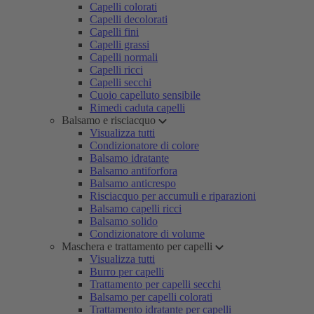
Capelli colorati
Capelli decolorati
Capelli fini
Capelli grassi
Capelli normali
Capelli ricci
Capelli secchi
Cuoio capelluto sensibile
Rimedi caduta capelli
Balsamo e risciacquo
Visualizza tutti
Condizionatore di colore
Balsamo idratante
Balsamo antiforfora
Balsamo anticrespo
Risciacquo per accumuli e riparazioni
Balsamo capelli ricci
Balsamo solido
Condizionatore di volume
Maschera e trattamento per capelli
Visualizza tutti
Burro per capelli
Trattamento per capelli secchi
Balsamo per capelli colorati
Trattamento idratante per capelli