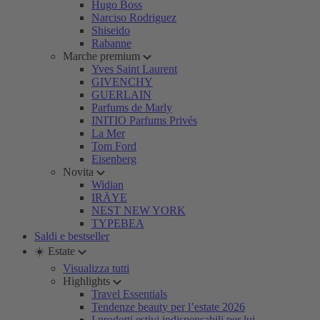
Hugo Boss
Narciso Rodriguez
Shiseido
Rabanne
Marche premium
Yves Saint Laurent
GIVENCHY
GUERLAIN
Parfums de Marly
INITIO Parfums Privés
La Mer
Tom Ford
Eisenberg
Novita
Widian
IRÄYE
NEST NEW YORK
TYPEBEA
Saldi e bestseller
☀️ Estate
Visualizza tutti
Highlights
Travel Essentials
Tendenze beauty per l’estate 2026
I prodotti estivi indispensabili per lui