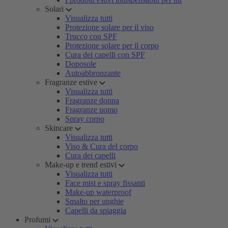
Solari
Visualizza tutti
Protezione solare per il viso
Trucco con SPF
Protezione solare per il corpo
Cura dei capelli con SPF
Doposole
Autoabbronzante
Fragranze estive
Visualizza tutti
Fragranze donna
Fragranze uomo
Spray corpo
Skincare
Visualizza tutti
Viso & Cura del corpo
Cura dei capelli
Make-up e trend estivi
Visualizza tutti
Face mist e spray fissanti
Make-up waterproof
Smalto per unghie
Capelli da spiaggia
Profumi