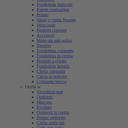
Fondotinta minerale
Palette contouring
Primer
Spray e cipria fissante
Struccante
Prodotti coprenti
Accessori
Make-up anti-aging
Bronzer
Fondotinta compatto
Fondotinta in crema
Prodotti a effetto
Fondotinta liquido
Cipria compatta
Cipria in polvere
Cofanetto trucco
Occhi
Visualizza tutti
Ombretti
Mascara
Eyeliner
Ombretti in crema
Primer ombretto
Ciglia artificiali
Colla per ciglia