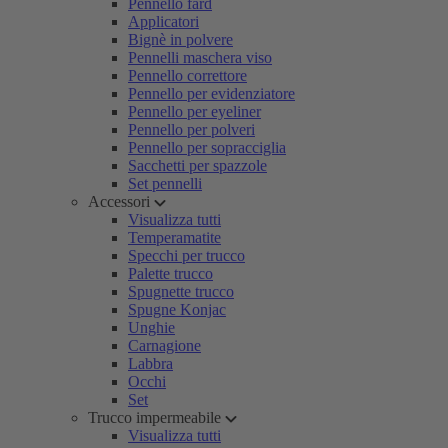
Pennello fard
Applicatori
Bignè in polvere
Pennelli maschera viso
Pennello correttore
Pennello per evidenziatore
Pennello per eyeliner
Pennello per polveri
Pennello per sopracciglia
Sacchetti per spazzole
Set pennelli
Accessori
Visualizza tutti
Temperamatite
Specchi per trucco
Palette trucco
Spugnette trucco
Spugne Konjac
Unghie
Carnagione
Labbra
Occhi
Set
Trucco impermeabile
Visualizza tutti