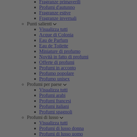
Fragranze primaverili
Profumi d'autunno
Fragranze estive
Fragranze invernali
Punti salienti
Visualizza tutti
Acque di Colonia
Eau de Parfum
Eau de Toilette
Miniature di profumo
Novità in fatto di profumi
Offerte di profumi
Profumi in acconto
Profumo popolare
Profumo unisex
Profumi per paese
Visualizza tutti
Profumi arabi
Profumi francesi
Profumi italiani
Profumi spagnoli
Profumi di lusso
Visualizza tutti
Profumi di lusso donna
Profumi di lusso uomo