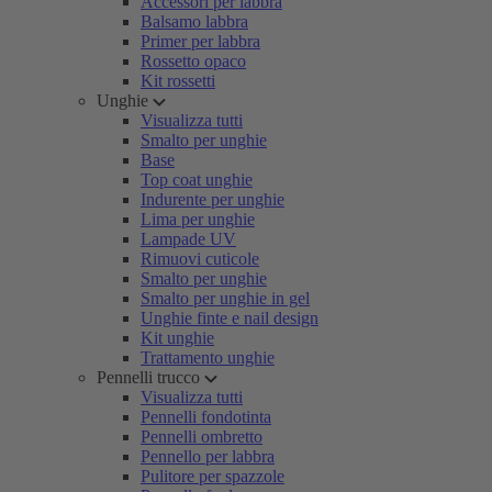
Accessori per labbra
Balsamo labbra
Primer per labbra
Rossetto opaco
Kit rossetti
Unghie
Visualizza tutti
Smalto per unghie
Base
Top coat unghie
Indurente per unghie
Lima per unghie
Lampade UV
Rimuovi cuticole
Smalto per unghie
Smalto per unghie in gel
Unghie finte e nail design
Kit unghie
Trattamento unghie
Pennelli trucco
Visualizza tutti
Pennelli fondotinta
Pennelli ombretto
Pennello per labbra
Pulitore per spazzole