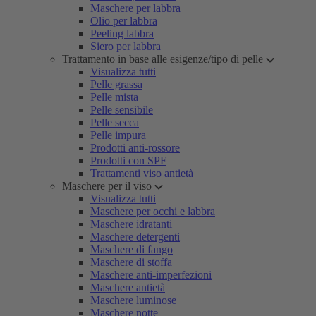
Maschere per labbra
Olio per labbra
Peeling labbra
Siero per labbra
Trattamento in base alle esigenze/tipo di pelle
Visualizza tutti
Pelle grassa
Pelle mista
Pelle sensibile
Pelle secca
Pelle impura
Prodotti anti-rossore
Prodotti con SPF
Trattamenti viso antietà
Maschere per il viso
Visualizza tutti
Maschere per occhi e labbra
Maschere idratanti
Maschere detergenti
Maschere di fango
Maschere di stoffa
Maschere anti-imperfezioni
Maschere antietà
Maschere luminose
Maschere notte