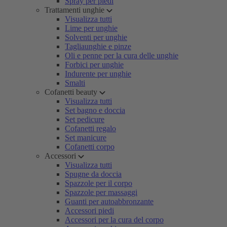
Spray per piedi
Trattamenti unghie
Visualizza tutti
Lime per unghie
Solventi per unghie
Tagliaunghie e pinze
Oli e penne per la cura delle unghie
Forbici per unghie
Indurente per unghie
Smalti
Cofanetti beauty
Visualizza tutti
Set bagno e doccia
Set pedicure
Cofanetti regalo
Set manicure
Cofanetti corpo
Accessori
Visualizza tutti
Spugne da doccia
Spazzole per il corpo
Spazzole per massaggi
Guanti per autoabbronzante
Accessori piedi
Accessori per la cura del corpo