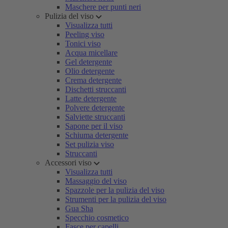
Maschere per punti neri
Pulizia del viso
Visualizza tutti
Peeling viso
Tonici viso
Acqua micellare
Gel detergente
Olio detergente
Crema detergente
Dischetti struccanti
Latte detergente
Polvere detergente
Salviette struccanti
Sapone per il viso
Schiuma detergente
Set pulizia viso
Struccanti
Accessori viso
Visualizza tutti
Massaggio del viso
Spazzole per la pulizia del viso
Strumenti per la pulizia del viso
Gua Sha
Specchio cosmetico
Fasce per capelli