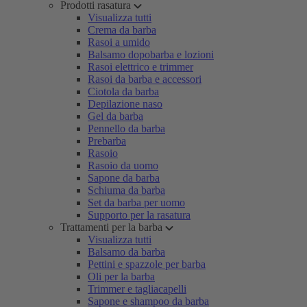
Prodotti rasatura
Visualizza tutti
Crema da barba
Rasoi a umido
Balsamo dopobarba e lozioni
Rasoi elettrico e trimmer
Rasoi da barba e accessori
Ciotola da barba
Depilazione naso
Gel da barba
Pennello da barba
Prebarba
Rasoio
Rasoio da uomo
Sapone da barba
Schiuma da barba
Set da barba per uomo
Supporto per la rasatura
Trattamenti per la barba
Visualizza tutti
Balsamo da barba
Pettini e spazzole per barba
Oli per la barba
Trimmer e tagliacapelli
Sapone e shampoo da barba