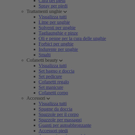
Cura dei piedi
Spray per piedi
Trattamenti unghie
Visualizza tutti
Lime per unghie
Solventi per unghie
Tagliaunghie e pinze
Oli e penne per la cura delle unghie
Forbici per unghie
Indurente per unghie
Smalti
Cofanetti beauty
Visualizza tutti
Set bagno e doccia
Set pedicure
Cofanetti regalo
Set manicure
Cofanetti corpo
Accessori
Visualizza tutti
Spugne da doccia
Spazzole per il corpo
Spazzole per massaggi
Guanti per autoabbronzante
Accessori piedi