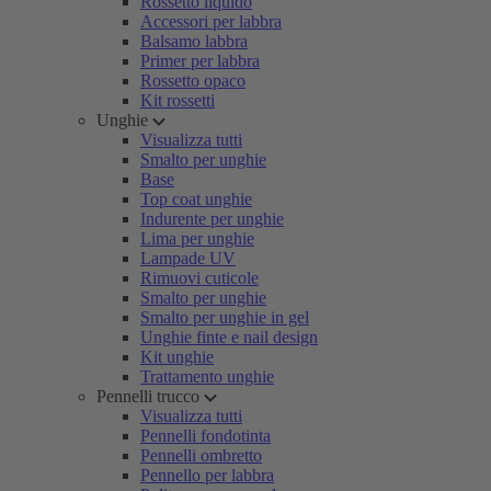
Rossetto liquido
Accessori per labbra
Balsamo labbra
Primer per labbra
Rossetto opaco
Kit rossetti
Unghie
Visualizza tutti
Smalto per unghie
Base
Top coat unghie
Indurente per unghie
Lima per unghie
Lampade UV
Rimuovi cuticole
Smalto per unghie
Smalto per unghie in gel
Unghie finte e nail design
Kit unghie
Trattamento unghie
Pennelli trucco
Visualizza tutti
Pennelli fondotinta
Pennelli ombretto
Pennello per labbra