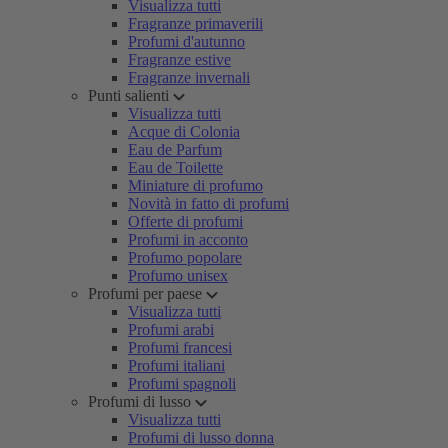
Visualizza tutti
Fragranze primaverili
Profumi d'autunno
Fragranze estive
Fragranze invernali
Punti salienti
Visualizza tutti
Acque di Colonia
Eau de Parfum
Eau de Toilette
Miniature di profumo
Novità in fatto di profumi
Offerte di profumi
Profumi in acconto
Profumo popolare
Profumo unisex
Profumi per paese
Visualizza tutti
Profumi arabi
Profumi francesi
Profumi italiani
Profumi spagnoli
Profumi di lusso
Visualizza tutti
Profumi di lusso donna