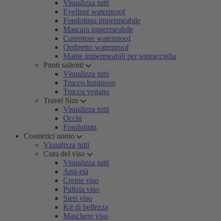
Visualizza tutti
Eyeliner waterproof
Fondotinta impermeabile
Mascara impermeabile
Correttore waterproof
Ombretto waterproof
Matite impermeabili per sopracciglia
Punti salienti
Visualizza tutti
Trucco luminoso
Trucco vegano
Travel Size
Visualizza tutti
Occhi
Fondotinta
Cosmetici uomo
Visualizza tutti
Cura del viso
Visualizza tutti
Anti-età
Creme viso
Pulizia viso
Sieri viso
Kit di bellezza
Maschere viso