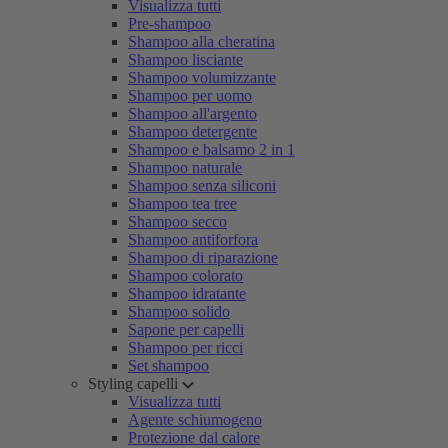
Visualizza tutti
Pre-shampoo
Shampoo alla cheratina
Shampoo lisciante
Shampoo volumizzante
Shampoo per uomo
Shampoo all'argento
Shampoo detergente
Shampoo e balsamo 2 in 1
Shampoo naturale
Shampoo senza siliconi
Shampoo tea tree
Shampoo secco
Shampoo antiforfora
Shampoo di riparazione
Shampoo colorato
Shampoo idratante
Shampoo solido
Sapone per capelli
Shampoo per ricci
Set shampoo
Styling capelli
Visualizza tutti
Agente schiumogeno
Protezione dal calore