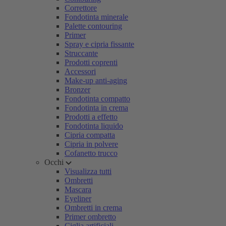
Correttore
Fondotinta minerale
Palette contouring
Primer
Spray e cipria fissante
Struccante
Prodotti coprenti
Accessori
Make-up anti-aging
Bronzer
Fondotinta compatto
Fondotinta in crema
Prodotti a effetto
Fondotinta liquido
Cipria compatta
Cipria in polvere
Cofanetto trucco
Occhi
Visualizza tutti
Ombretti
Mascara
Eyeliner
Ombretti in crema
Primer ombretto
Ciglia artificiali