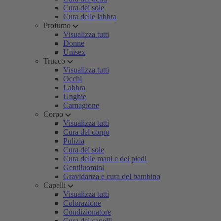
Cura del sole
Cura delle labbra
Profumo
Visualizza tutti
Donne
Unisex
Trucco
Visualizza tutti
Occhi
Labbra
Unghie
Carnagione
Corpo
Visualizza tutti
Cura del corpo
Pulizia
Cura del sole
Cura delle mani e dei piedi
Gentiluomini
Gravidanza e cura del bambino
Capelli
Visualizza tutti
Colorazione
Condizionatore
Cura dei capelli