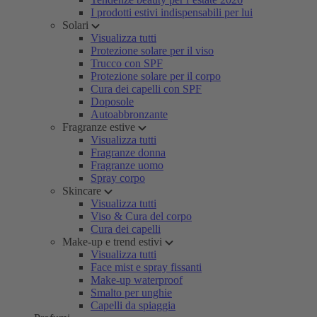
I prodotti estivi indispensabili per lui
Solari
Visualizza tutti
Protezione solare per il viso
Trucco con SPF
Protezione solare per il corpo
Cura dei capelli con SPF
Doposole
Autoabbronzante
Fragranze estive
Visualizza tutti
Fragranze donna
Fragranze uomo
Spray corpo
Skincare
Visualizza tutti
Viso & Cura del corpo
Cura dei capelli
Make-up e trend estivi
Visualizza tutti
Face mist e spray fissanti
Make-up waterproof
Smalto per unghie
Capelli da spiaggia