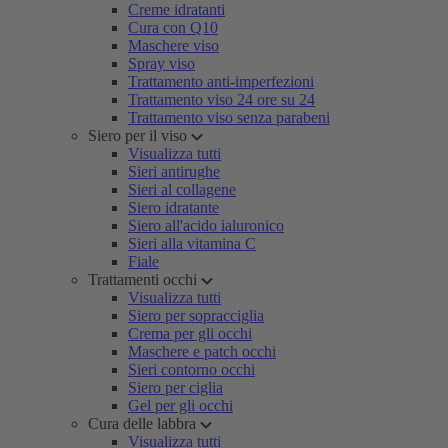
Creme idratanti
Cura con Q10
Maschere viso
Spray viso
Trattamento anti-imperfezioni
Trattamento viso 24 ore su 24
Trattamento viso senza parabeni
Siero per il viso
Visualizza tutti
Sieri antirughe
Sieri al collagene
Siero idratante
Siero all'acido ialuronico
Sieri alla vitamina C
Fiale
Trattamenti occhi
Visualizza tutti
Siero per sopracciglia
Crema per gli occhi
Maschere e patch occhi
Sieri contorno occhi
Siero per ciglia
Gel per gli occhi
Cura delle labbra
Visualizza tutti