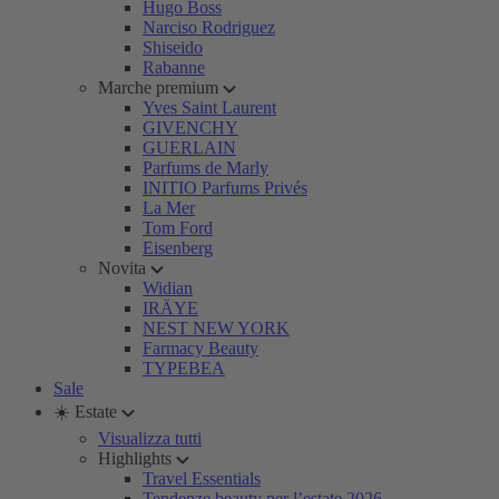
Hugo Boss
Narciso Rodriguez
Shiseido
Rabanne
Marche premium
Yves Saint Laurent
GIVENCHY
GUERLAIN
Parfums de Marly
INITIO Parfums Privés
La Mer
Tom Ford
Eisenberg
Novita
Widian
IRÄYE
NEST NEW YORK
Farmacy Beauty
TYPEBEA
Sale
☀️ Estate
Visualizza tutti
Highlights
Travel Essentials
Tendenze beauty per l’estate 2026