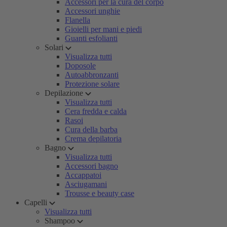
Accessori per la cura del corpo
Accessori unghie
Flanella
Gioielli per mani e piedi
Guanti esfolianti
Solari
Visualizza tutti
Doposole
Autoabbronzanti
Protezione solare
Depilazione
Visualizza tutti
Cera fredda e calda
Rasoi
Cura della barba
Crema depilatoria
Bagno
Visualizza tutti
Accessori bagno
Accappatoi
Asciugamani
Trousse e beauty case
Capelli
Visualizza tutti
Shampoo