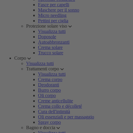
Fasce per capelli
Maschere per il sonno
Micro needling
Pettini per ciglia
Protezione solare viso
Visualizza tutti
Doposole
Autoabbronzanti
Crema solare
Trucco solare
Corpo
Visualizza tutti
Trattamenti corpo
Visualizza tutti
Crema corpo
Deodoranti
Burro corpo
Oli corpo
Creme anticellulite
Crema collo e décolleté
Cura dell'intimità
Oli essenziali e per massaggio
Spray corpo
Bagno e doccia
Visualizza tutti