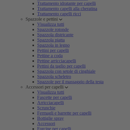
Trattamento idratante per capelli
Trattamento capelli alla cheratina
Trattamento capelli ricci
Spazzole e pettini
Visualizza tutti
Spazzole rotonde
Spazzola districante
Spazzola piatta
Spazzola in legno
Pettini per capelli
Pettine a coda
Pettine arricciacapelli
Pettini da taglio per capelli
Spazzola con setole di cinghiale
Spazzola scheletro
Spazzole per il massaggio della testa
Accessori per capelli
Visualizza tutti
Fascette per capelli
Arricciacapelli
Scrunchie
Fermagli e barrette per capelli
Bottiglie spray
Accessori
Forcine per capelli