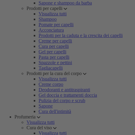
Sapone e shampoo da barba
Prodotti per capelli
Visualizza tutti
Shampoo
Pomate per capelli
Acconciatura
Prodotti per la caduta e la crescita dei capelli
Creme per capelli
Cura per capelli
Gel per capelli
Pasta per capelli
Spazzole e pettini
Tagliacapelli
Prodotti per la cura del corpo
Visualizza tutti
Creme corpo
Deodoranti e antitraspiranti
Gel doccia e trattamenti doccia
Pulizia del corpo e scrub
Sapone
Cura dell'intimità
Profumeria
Visualizza tutti
Cura del viso
Visualizza tutti