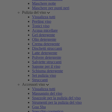
Maschere notte
Maschere per punti neri
Pulizia del viso
Visualizza tutti
Peeling viso
Tonici viso
Acqua micellare
Gel detergente
Olio detergente
Crema detergente
Dischetti struccanti
Latte detergente
Polvere detergente
Salviette struccanti
Sapone per il viso
Schiuma detergente
Set pulizia viso
Struccanti
Accessori viso
Visualizza tutti
Massaggio del viso
Spazzole per la pulizia del viso
Strumenti per la pulizia del viso
Gua Sha
Specchio cosmetico