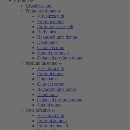
Profumi
Visualizza tutti
Fragranze donna
Visualizza tutti
Profumi donna
Profumo per capelli
Body mist
Bagnoschiuma donna
Deodoranti
Cura del corpo
Saponi profumati
Cofanetti profumo donna
Profumi da uomo
Visualizza tutti
Profumi uomo
Dopobarba
Cura del corpo
Bagnoschiuma uomo
Deodoranti
Cofanetti profumo uomo
Saponi uomo
Note olfattive
Visualizza tutti
Profumi ambrati
Profumi orientali