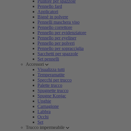
Pulitore per spazzole
Pennello fard
Applicatori
Bignè in polvere
Pennelli maschera viso
Pennello correttore
Pennello per evidenziatore
Pennello per eyeliner
Pennello per polveri
Pennello per sopracciglia
Sacchetti per spazzole
Set pennelli
Accessori
Visualizza tutti
Temperamatite
Specchi per trucco
Palette trucco
Spugnette trucco
Spugne Konjac
Unghie
Carnagione
Labbra
Occhi
Set
Trucco impermeabile