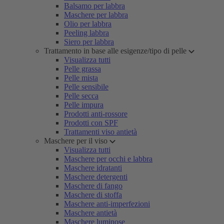
Balsamo per labbra
Maschere per labbra
Olio per labbra
Peeling labbra
Siero per labbra
Trattamento in base alle esigenze/tipo di pelle
Visualizza tutti
Pelle grassa
Pelle mista
Pelle sensibile
Pelle secca
Pelle impura
Prodotti anti-rossore
Prodotti con SPF
Trattamenti viso antietà
Maschere per il viso
Visualizza tutti
Maschere per occhi e labbra
Maschere idratanti
Maschere detergenti
Maschere di fango
Maschere di stoffa
Maschere anti-imperfezioni
Maschere antietà
Maschere luminose