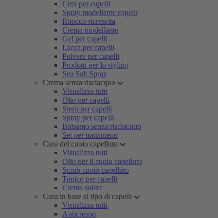
Cera per capelli
Spray modellante capelli
Ritocco ricrescita
Crema modellante
Gel per capelli
Lacca per capelli
Polvere per capelli
Prodotti per lo styling
Sea Salt Spray
Crema senza risciacquo
Visualizza tutti
Olio per capelli
Siero per capelli
Spray per capelli
Balsamo senza risciacquo
Set per trattamenti
Cura del cuoio capelluto
Visualizza tutti
Olio per il cuoio capelluto
Scrub cuoio capelluto
Tonico per capelli
Crema solare
Cura in base al tipo di capelli
Visualizza tutti
Anticrespo