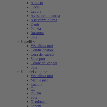
Anti-età
Occhi
Labbra
Assistenza notturna
Assistenza diurna
Denti
Pulizia
Rasatura
Sole
Capelli
Visualizza tutti
Condizionatore
Cura dei capelli
Shampoo
Colore dei capelli
Stile
Cura del corpo
Visualizza tutti
Mani e piedi
Lozioni
Oli
Pulizia
Sole
Deodoranti
Saponi