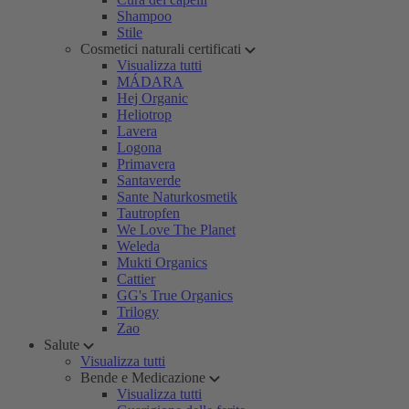
Shampoo
Stile
Cosmetici naturali certificati
Visualizza tutti
MÁDARA
Hej Organic
Heliotrop
Lavera
Logona
Primavera
Santaverde
Sante Naturkosmetik
Tautropfen
We Love The Planet
Weleda
Mukti Organics
Cattier
GG's True Organics
Trilogy
Zao
Salute
Visualizza tutti
Bende e Medicazione
Visualizza tutti