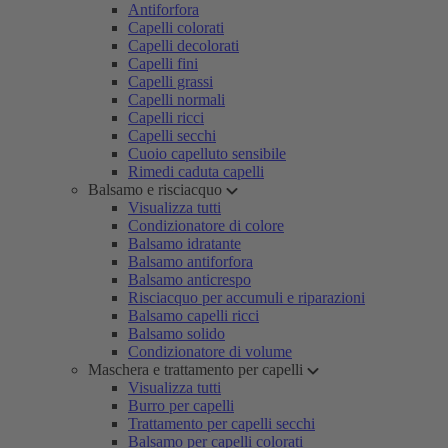
Antiforfora
Capelli colorati
Capelli decolorati
Capelli fini
Capelli grassi
Capelli normali
Capelli ricci
Capelli secchi
Cuoio capelluto sensibile
Rimedi caduta capelli
Balsamo e risciacquo
Visualizza tutti
Condizionatore di colore
Balsamo idratante
Balsamo antiforfora
Balsamo anticrespo
Risciacquo per accumuli e riparazioni
Balsamo capelli ricci
Balsamo solido
Condizionatore di volume
Maschera e trattamento per capelli
Visualizza tutti
Burro per capelli
Trattamento per capelli secchi
Balsamo per capelli colorati