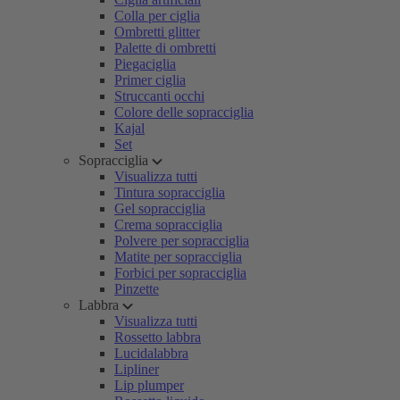
Colla per ciglia
Ombretti glitter
Palette di ombretti
Piegaciglia
Primer ciglia
Struccanti occhi
Colore delle sopracciglia
Kajal
Set
Sopracciglia
Visualizza tutti
Tintura sopracciglia
Gel sopracciglia
Crema sopracciglia
Polvere per sopracciglia
Matite per sopracciglia
Forbici per sopracciglia
Pinzette
Labbra
Visualizza tutti
Rossetto labbra
Lucidalabbra
Lipliner
Lip plumper