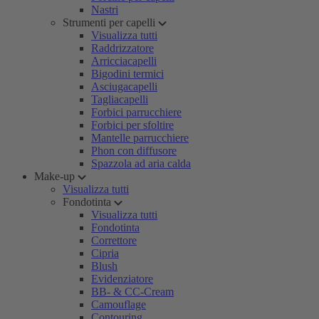
Nastri
Strumenti per capelli
Visualizza tutti
Raddrizzatore
Arricciacapelli
Bigodini termici
Asciugacapelli
Tagliacapelli
Forbici parrucchiere
Forbici per sfoltire
Mantelle parrucchiere
Phon con diffusore
Spazzola ad aria calda
Make-up
Visualizza tutti
Fondotinta
Visualizza tutti
Fondotinta
Correttore
Cipria
Blush
Evidenziatore
BB- & CC-Cream
Camouflage
Contouring