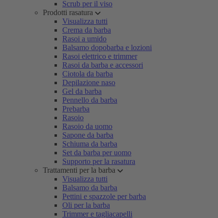
Scrub per il viso
Prodotti rasatura
Visualizza tutti
Crema da barba
Rasoi a umido
Balsamo dopobarba e lozioni
Rasoi elettrico e trimmer
Rasoi da barba e accessori
Ciotola da barba
Depilazione naso
Gel da barba
Pennello da barba
Prebarba
Rasoio
Rasoio da uomo
Sapone da barba
Schiuma da barba
Set da barba per uomo
Supporto per la rasatura
Trattamenti per la barba
Visualizza tutti
Balsamo da barba
Pettini e spazzole per barba
Oli per la barba
Trimmer e tagliacapelli