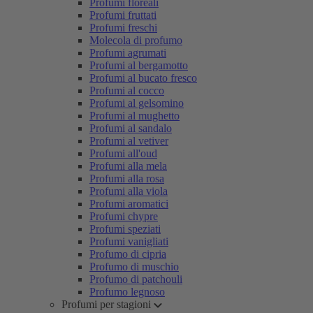
Profumi floreali
Profumi fruttati
Profumi freschi
Molecola di profumo
Profumi agrumati
Profumi al bergamotto
Profumi al bucato fresco
Profumi al cocco
Profumi al gelsomino
Profumi al mughetto
Profumi al sandalo
Profumi al vetiver
Profumi all'oud
Profumi alla mela
Profumi alla rosa
Profumi alla viola
Profumi aromatici
Profumi chypre
Profumi speziati
Profumi vanigliati
Profumo di cipria
Profumo di muschio
Profumo di patchouli
Profumo legnoso
Profumi per stagioni