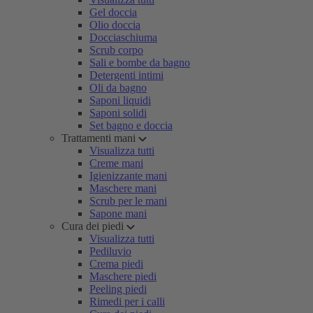
Gel doccia
Olio doccia
Docciaschiuma
Scrub corpo
Sali e bombe da bagno
Detergenti intimi
Oli da bagno
Saponi liquidi
Saponi solidi
Set bagno e doccia
Trattamenti mani
Visualizza tutti
Creme mani
Igienizzante mani
Maschere mani
Scrub per le mani
Sapone mani
Cura dei piedi
Visualizza tutti
Pediluvio
Crema piedi
Maschere piedi
Peeling piedi
Rimedi per i calli