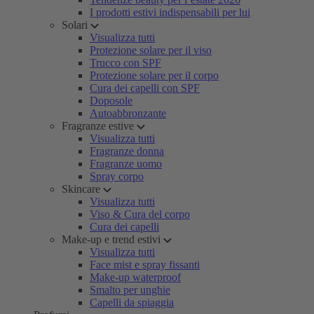
I prodotti estivi indispensabili per lui
Solari
Visualizza tutti
Protezione solare per il viso
Trucco con SPF
Protezione solare per il corpo
Cura dei capelli con SPF
Doposole
Autoabbronzante
Fragranze estive
Visualizza tutti
Fragranze donna
Fragranze uomo
Spray corpo
Skincare
Visualizza tutti
Viso & Cura del corpo
Cura dei capelli
Make-up e trend estivi
Visualizza tutti
Face mist e spray fissanti
Make-up waterproof
Smalto per unghie
Capelli da spiaggia