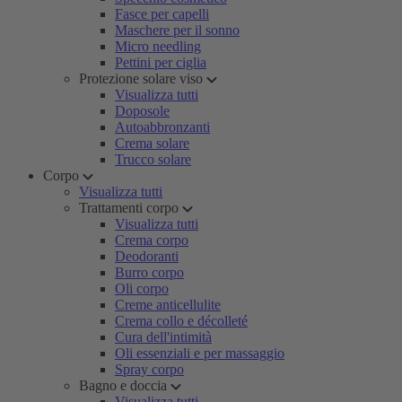
Fasce per capelli
Maschere per il sonno
Micro needling
Pettini per ciglia
Protezione solare viso
Visualizza tutti
Doposole
Autoabbronzanti
Crema solare
Trucco solare
Corpo
Visualizza tutti
Trattamenti corpo
Visualizza tutti
Crema corpo
Deodoranti
Burro corpo
Oli corpo
Creme anticellulite
Crema collo e décolleté
Cura dell'intimità
Oli essenziali e per massaggio
Spray corpo
Bagno e doccia
Visualizza tutti