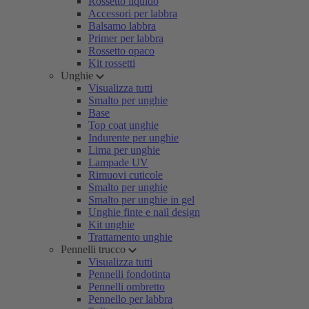
Rossetto liquido
Accessori per labbra
Balsamo labbra
Primer per labbra
Rossetto opaco
Kit rossetti
Unghie
Visualizza tutti
Smalto per unghie
Base
Top coat unghie
Indurente per unghie
Lima per unghie
Lampade UV
Rimuovi cuticole
Smalto per unghie
Smalto per unghie in gel
Unghie finte e nail design
Kit unghie
Trattamento unghie
Pennelli trucco
Visualizza tutti
Pennelli fondotinta
Pennelli ombretto
Pennello per labbra