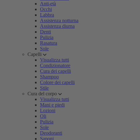
Anti-età
Occhi
Labbra
Assistenza notturna
Assistenza diurna
Denti
Pulizia
Rasatura
Sole
Capelli
Visualizza tutti
Condizionatore
Cura dei capelli
Shampoo
Colore dei capelli
Stile
Cura del corpo
Visualizza tutti
Mani e piedi
Lozioni
Oli
Pulizia
Sole
Deodoranti
Saponi