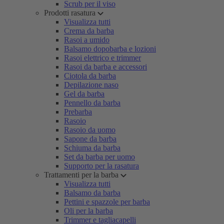
Scrub per il viso
Prodotti rasatura
Visualizza tutti
Crema da barba
Rasoi a umido
Balsamo dopobarba e lozioni
Rasoi elettrico e trimmer
Rasoi da barba e accessori
Ciotola da barba
Depilazione naso
Gel da barba
Pennello da barba
Prebarba
Rasoio
Rasoio da uomo
Sapone da barba
Schiuma da barba
Set da barba per uomo
Supporto per la rasatura
Trattamenti per la barba
Visualizza tutti
Balsamo da barba
Pettini e spazzole per barba
Oli per la barba
Trimmer e tagliacapelli