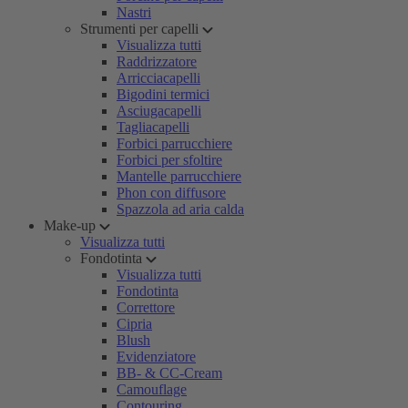
Nastri
Strumenti per capelli
Visualizza tutti
Raddrizzatore
Arricciacapelli
Bigodini termici
Asciugacapelli
Tagliacapelli
Forbici parrucchiere
Forbici per sfoltire
Mantelle parrucchiere
Phon con diffusore
Spazzola ad aria calda
Make-up
Visualizza tutti
Fondotinta
Visualizza tutti
Fondotinta
Correttore
Cipria
Blush
Evidenziatore
BB- & CC-Cream
Camouflage
Contouring