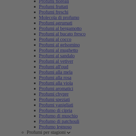
Profumi floreali
Profumi fruttati
Profumi freschi
Molecola di profumo
Profumi agrumati
Profumi al bergamotto
Profumi al bucato fresco
Profumi al cocco
Profumi al gelsomino
Profumi al mughetto
Profumi al sandalo
Profumi al vetiver
Profumi all'oud
Profumi alla mela
Profumi alla rosa
Profumi alla viola
Profumi aromatici
Profumi chypre
Profumi speziati
Profumi vanigliati
Profumo di cipria
Profumo di muschio
Profumo di patchouli
Profumo legnoso
Profumi per stagioni