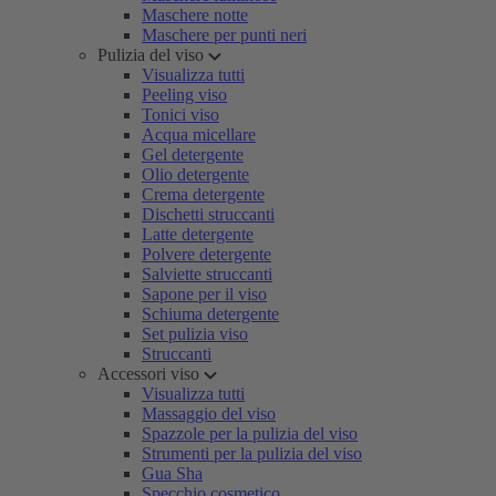
Maschere notte
Maschere per punti neri
Pulizia del viso
Visualizza tutti
Peeling viso
Tonici viso
Acqua micellare
Gel detergente
Olio detergente
Crema detergente
Dischetti struccanti
Latte detergente
Polvere detergente
Salviette struccanti
Sapone per il viso
Schiuma detergente
Set pulizia viso
Struccanti
Accessori viso
Visualizza tutti
Massaggio del viso
Spazzole per la pulizia del viso
Strumenti per la pulizia del viso
Gua Sha
Specchio cosmetico