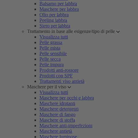
Balsamo per labbra
Maschere per labbra
Olio per labbra
Peeling labbra
Siero per labbra
Trattamento in base alle esigenze/tipo di pelle
Visualizza tutti
Pelle grassa
Pelle mista
Pelle sensibile
Pelle secca
Pelle impura
Prodotti anti-rossore
Prodotti con SPF
Trattamenti viso antietà
Maschere per il viso
Visualizza tutti
Maschere per occhi e labbra
Maschere idratanti
Maschere detergenti
Maschere di fango
Maschere di stoffa
Maschere anti-imperfezioni
Maschere antietà
Maschere luminose