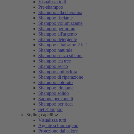
Visualizza tutti
Pre-shampoo
Shampoo alla cheratina
Shampoo lisciante
Shampoo volumizzante
Shampoo per uomo
Shampoo all'argento
Shampoo detergente
Shampoo e balsamo 2 in 1
Shampoo naturale
Shampoo senza siliconi
Shampoo tea tree
Shampoo secco
Shampoo antiforfora
Shampoo di riparazione
Shampoo colorato
Shampoo idratante
Shampoo solido
Sapone per capelli
Shampoo per ricci
Set shampoo
Styling capelli
Visualizza tutti
Agente schiumogeno
Protezione dal calore