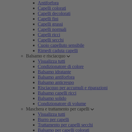
Antiforfora
Capelli colorati
Capelli decolorati
Capelli fini
Capelli grassi
Capelli normali
Capelli ricci
Capelli secchi
Cuoio capelluto sensibile
Rimedi caduta capelli
Balsamo e risciacquo
Visualizza tutti
Condizionatore di colore
Balsamo idratante
Balsamo antiforfora
Balsamo anticrespo
Risciacquo per accumuli e riparazioni
Balsamo capelli ricci
Balsamo solido
Condizionatore di volume
Maschera e trattamento per capelli
Visualizza tutti
Burro per capelli
Trattamento per capelli secchi
Balsamo per capelli colorati