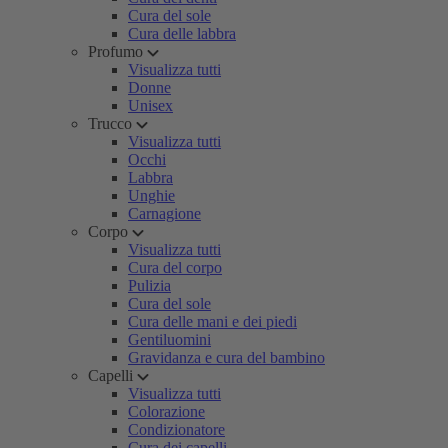
Cura del sole
Cura delle labbra
Profumo
Visualizza tutti
Donne
Unisex
Trucco
Visualizza tutti
Occhi
Labbra
Unghie
Carnagione
Corpo
Visualizza tutti
Cura del corpo
Pulizia
Cura del sole
Cura delle mani e dei piedi
Gentiluomini
Gravidanza e cura del bambino
Capelli
Visualizza tutti
Colorazione
Condizionatore
Cura dei capelli