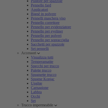
Pulitore per spazzole
Pennello fard
Applicatori
Bignè in polvere
Pennelli maschera viso
Pennello correttore
Pennello per evidenziatore
Pennello per eyeliner
Pennello per polveri
Pennello per sopracciglia
Sacchetti per spazzole
Set pennelli
Accessori
Visualizza tutti
Temperamatite
Specchi per trucco
Palette trucco
Spugnette trucco
Spugne Konjac
Unghie
Carnagione
Labbra
Occhi
Set
Trucco impermeabile