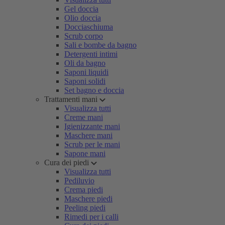
Gel doccia
Olio doccia
Docciaschiuma
Scrub corpo
Sali e bombe da bagno
Detergenti intimi
Oli da bagno
Saponi liquidi
Saponi solidi
Set bagno e doccia
Trattamenti mani
Visualizza tutti
Creme mani
Igienizzante mani
Maschere mani
Scrub per le mani
Sapone mani
Cura dei piedi
Visualizza tutti
Pediluvio
Crema piedi
Maschere piedi
Peeling piedi
Rimedi per i calli