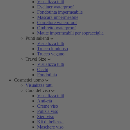
Visualizza tutti
Eyeliner waterproof
Fondotinta impermeabile
Mascara impermeabile
Correttore waterproof
Ombretto waterproof
Matite impermeabili per sopracciglia
Punti salienti
Visualizza tutti
Trucco luminoso
Trucco vegano
Travel Size
Visualizza tutti
Occhi
Fondotinta
Cosmetici uomo
Visualizza tutti
Cura del viso
Visualizza tutti
Anti-età
Creme viso
Pulizia viso
Sieri viso
Kit di bellezza
Maschere viso