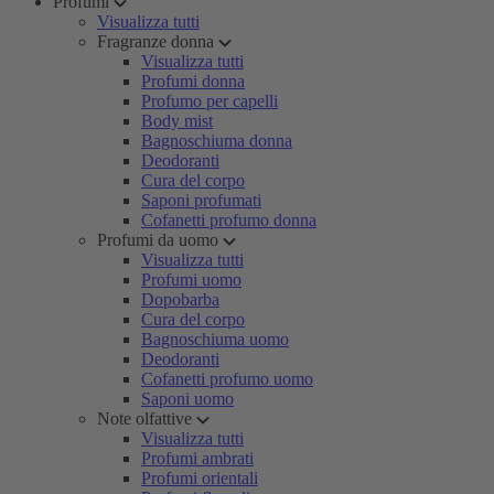
Profumi
Visualizza tutti
Fragranze donna
Visualizza tutti
Profumi donna
Profumo per capelli
Body mist
Bagnoschiuma donna
Deodoranti
Cura del corpo
Saponi profumati
Cofanetti profumo donna
Profumi da uomo
Visualizza tutti
Profumi uomo
Dopobarba
Cura del corpo
Bagnoschiuma uomo
Deodoranti
Cofanetti profumo uomo
Saponi uomo
Note olfattive
Visualizza tutti
Profumi ambrati
Profumi orientali