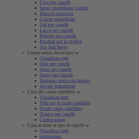
Cera per capelli
Spray modellante capelli
Ritocco ricrescita
Crema modellante
Gel per capelli
Lacca per capelli
Polvere per capelli
Prodotti per lo styling
Sea Salt Spray
Crema senza risciacquo
Visualizza tutti
Olio per capelli
Siero per capelli
Spray per capelli
Balsamo senza risciacquo
Set per trattamenti
Cura del cuoio capelluto
Visualizza tutti
Olio per il cuoio capelluto
Scrub cuoio capelluto
Tonico per capelli
Crema solare
Cura in base al tipo di capelli
Visualizza tutti
Anticrespo