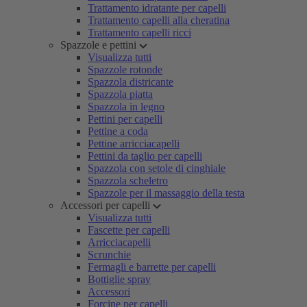
Trattamento idratante per capelli
Trattamento capelli alla cheratina
Trattamento capelli ricci
Spazzole e pettini
Visualizza tutti
Spazzole rotonde
Spazzola districante
Spazzola piatta
Spazzola in legno
Pettini per capelli
Pettine a coda
Pettine arricciacapelli
Pettini da taglio per capelli
Spazzola con setole di cinghiale
Spazzola scheletro
Spazzole per il massaggio della testa
Accessori per capelli
Visualizza tutti
Fascette per capelli
Arricciacapelli
Scrunchie
Fermagli e barrette per capelli
Bottiglie spray
Accessori
Forcine per capelli