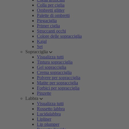
Colla per ciglia
Ombretti glitter
Palette di ombretti
Piegaciglia
Primer ciglia
Struccanti occhi
Colore delle sopracciglia
Kajal
Set
Sopracciglia
Visualizza tutti
Tintura sopracciglia
Gel sopracciglia
Crema sopracciglia
Polvere per sopracciglia
Matite per sopracciglia
Forbici per sopracciglia
Pinzette
Labbra
Visualizza tutti
Rossetto labbra
Lucidalabbra
Lipliner
Lip plumper