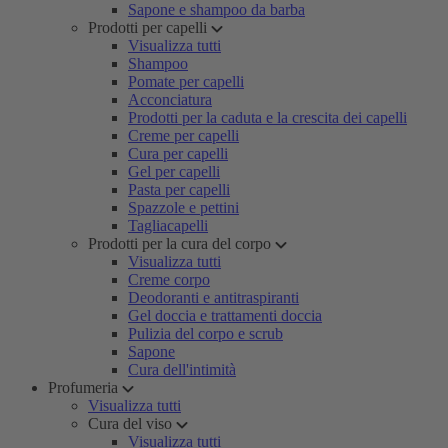
Sapone e shampoo da barba
Prodotti per capelli
Visualizza tutti
Shampoo
Pomate per capelli
Acconciatura
Prodotti per la caduta e la crescita dei capelli
Creme per capelli
Cura per capelli
Gel per capelli
Pasta per capelli
Spazzole e pettini
Tagliacapelli
Prodotti per la cura del corpo
Visualizza tutti
Creme corpo
Deodoranti e antitraspiranti
Gel doccia e trattamenti doccia
Pulizia del corpo e scrub
Sapone
Cura dell'intimità
Profumeria
Visualizza tutti
Cura del viso
Visualizza tutti