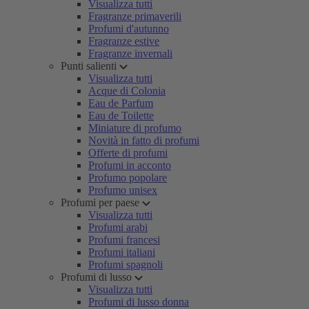
Visualizza tutti
Fragranze primaverili
Profumi d'autunno
Fragranze estive
Fragranze invernali
Punti salienti
Visualizza tutti
Acque di Colonia
Eau de Parfum
Eau de Toilette
Miniature di profumo
Novità in fatto di profumi
Offerte di profumi
Profumi in acconto
Profumo popolare
Profumo unisex
Profumi per paese
Visualizza tutti
Profumi arabi
Profumi francesi
Profumi italiani
Profumi spagnoli
Profumi di lusso
Visualizza tutti
Profumi di lusso donna