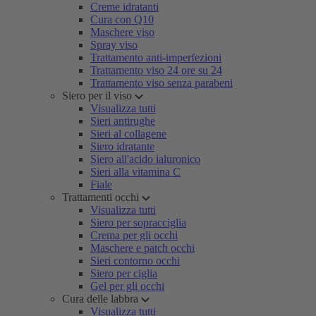
Creme idratanti
Cura con Q10
Maschere viso
Spray viso
Trattamento anti-imperfezioni
Trattamento viso 24 ore su 24
Trattamento viso senza parabeni
Siero per il viso
Visualizza tutti
Sieri antirughe
Sieri al collagene
Siero idratante
Siero all'acido ialuronico
Sieri alla vitamina C
Fiale
Trattamenti occhi
Visualizza tutti
Siero per sopracciglia
Crema per gli occhi
Maschere e patch occhi
Sieri contorno occhi
Siero per ciglia
Gel per gli occhi
Cura delle labbra
Visualizza tutti