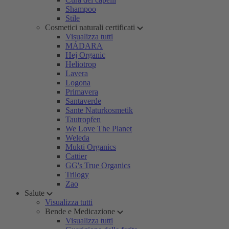
Shampoo
Stile
Cosmetici naturali certificati
Visualizza tutti
MÁDARA
Hej Organic
Heliotrop
Lavera
Logona
Primavera
Santaverde
Sante Naturkosmetik
Tautropfen
We Love The Planet
Weleda
Mukti Organics
Cattier
GG's True Organics
Trilogy
Zao
Salute
Visualizza tutti
Bende e Medicazione
Visualizza tutti