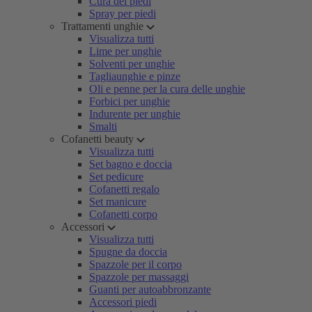
Cura dei piedi
Spray per piedi
Trattamenti unghie
Visualizza tutti
Lime per unghie
Solventi per unghie
Tagliaunghie e pinze
Oli e penne per la cura delle unghie
Forbici per unghie
Indurente per unghie
Smalti
Cofanetti beauty
Visualizza tutti
Set bagno e doccia
Set pedicure
Cofanetti regalo
Set manicure
Cofanetti corpo
Accessori
Visualizza tutti
Spugne da doccia
Spazzole per il corpo
Spazzole per massaggi
Guanti per autoabbronzante
Accessori piedi