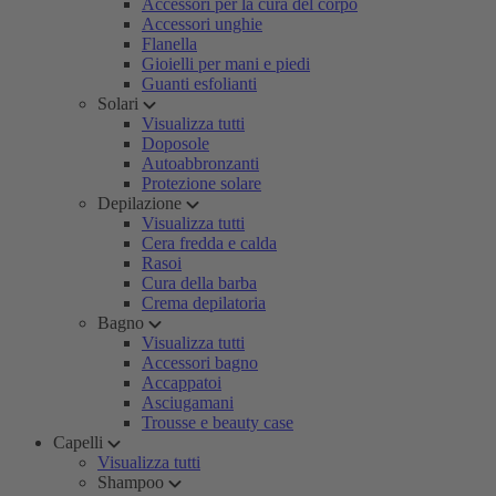
Accessori per la cura del corpo
Accessori unghie
Flanella
Gioielli per mani e piedi
Guanti esfolianti
Solari
Visualizza tutti
Doposole
Autoabbronzanti
Protezione solare
Depilazione
Visualizza tutti
Cera fredda e calda
Rasoi
Cura della barba
Crema depilatoria
Bagno
Visualizza tutti
Accessori bagno
Accappatoi
Asciugamani
Trousse e beauty case
Capelli
Visualizza tutti
Shampoo