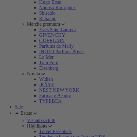
Hugo Boss
Narciso Rodriguez
Shiseido
Rabanne
Marche premium
Yves Saint Laurent
GIVENCHY
GUERLAIN
Parfums de Marly
INITIO Parfums Privés
La Mer
Tom Ford
Eisenberg
Novita
Widian
IRÄYE
NEST NEW YORK
Farmacy Beauty
TYPEBEA
Sale
☀️ Estate
Visualizza tutti
Highlights
Travel Essentials
Tendenze beauty per l’estate 2026