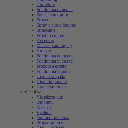
Correttore
Fondotinta minerale
Palette contouring
Primer
Spray e cipria fissante
Struccante
Prodotti coprenti
Accessori
Make-up anti-aging
Bronzer
Fondotinta compatto
Fondotinta in crema
Prodotti a effetto
Fondotinta liquido
Cipria compatta
Cipria in polvere
Cofanetto trucco
Occhi
Visualizza tutti
Ombretti
Mascara
Eyeliner
Ombretti in crema
Primer ombretto
Ciglia artificiali