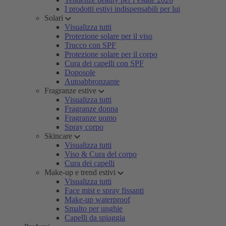
I prodotti estivi indispensabili per lui
Solari
Visualizza tutti
Protezione solare per il viso
Trucco con SPF
Protezione solare per il corpo
Cura dei capelli con SPF
Doposole
Autoabbronzante
Fragranze estive
Visualizza tutti
Fragranze donna
Fragranze uomo
Spray corpo
Skincare
Visualizza tutti
Viso & Cura del corpo
Cura dei capelli
Make-up e trend estivi
Visualizza tutti
Face mist e spray fissanti
Make-up waterproof
Smalto per unghie
Capelli da spiaggia