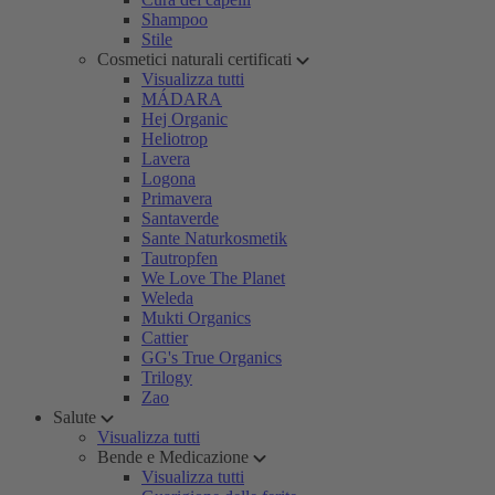
Shampoo
Stile
Cosmetici naturali certificati
Visualizza tutti
MÁDARA
Hej Organic
Heliotrop
Lavera
Logona
Primavera
Santaverde
Sante Naturkosmetik
Tautropfen
We Love The Planet
Weleda
Mukti Organics
Cattier
GG's True Organics
Trilogy
Zao
Salute
Visualizza tutti
Bende e Medicazione
Visualizza tutti