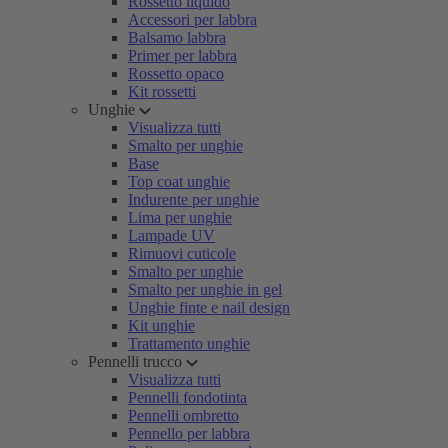
Rossetto liquido
Accessori per labbra
Balsamo labbra
Primer per labbra
Rossetto opaco
Kit rossetti
Unghie
Visualizza tutti
Smalto per unghie
Base
Top coat unghie
Indurente per unghie
Lima per unghie
Lampade UV
Rimuovi cuticole
Smalto per unghie
Smalto per unghie in gel
Unghie finte e nail design
Kit unghie
Trattamento unghie
Pennelli trucco
Visualizza tutti
Pennelli fondotinta
Pennelli ombretto
Pennello per labbra