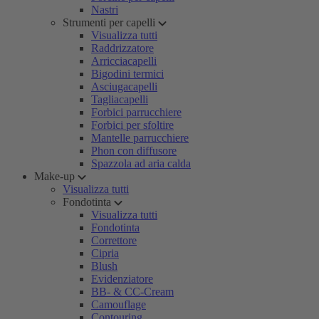
Nastri
Strumenti per capelli
Visualizza tutti
Raddrizzatore
Arricciacapelli
Bigodini termici
Asciugacapelli
Tagliacapelli
Forbici parrucchiere
Forbici per sfoltire
Mantelle parrucchiere
Phon con diffusore
Spazzola ad aria calda
Make-up
Visualizza tutti
Fondotinta
Visualizza tutti
Fondotinta
Correttore
Cipria
Blush
Evidenziatore
BB- & CC-Cream
Camouflage
Contouring