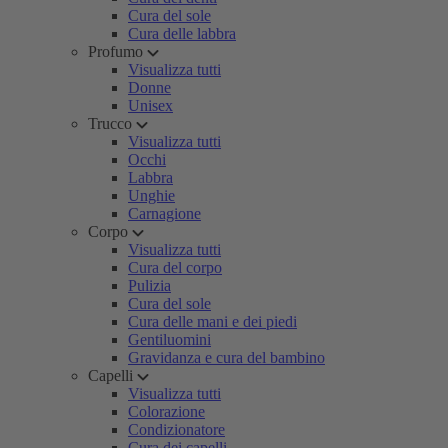
Cura del sole
Cura delle labbra
Profumo
Visualizza tutti
Donne
Unisex
Trucco
Visualizza tutti
Occhi
Labbra
Unghie
Carnagione
Corpo
Visualizza tutti
Cura del corpo
Pulizia
Cura del sole
Cura delle mani e dei piedi
Gentiluomini
Gravidanza e cura del bambino
Capelli
Visualizza tutti
Colorazione
Condizionatore
Cura dei capelli