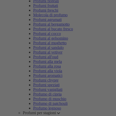
Profumi floreali
Profumi fruttati
Profumi freschi
Molecola di profumo
Profumi agrumati
Profumi al bergamotto
Profumi al bucato fresco
Profumi al cocco
Profumi al gelsomino
Profumi al mughetto
Profumi al sandalo
Profumi al vetiver
Profumi all'oud
Profumi alla mela
Profumi alla rosa
Profumi alla viola
Profumi aromatici
Profumi chypre
Profumi speziati
Profumi vanigliati
Profumo di cipria
Profumo di muschio
Profumo di patchouli
Profumo legnoso
Profumi per stagioni