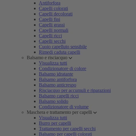
Antiforfora
Capelli colorati
Capelli decolorati
Capelli fini
Capelli grassi
Capelli normali
Capelli ricci
Capelli secchi
Cuoio capelluto sensibile
Rimedi caduta capelli
Balsamo e risciacquo
Visualizza tutti
Condizionatore di colore
Balsamo idratante
Balsamo antiforfora
Balsamo anticrespo
Risciacquo per accumuli e riparazioni
Balsamo capelli ricci
Balsamo solido
Condizionatore di volume
Maschera e trattamento per capelli
Visualizza tutti
Burro per capelli
Trattamento per capelli secchi
Balsamo per capelli colorati