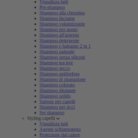
Visualizza tutti
Pre-shampoo
Shampoo alla cheratina
Shampoo lisciante
Shampoo volumizzante
Shampoo per uomo
Shampoo all'argento
Shampoo detergente
Shampoo e balsamo 2 in 1
Shampoo naturale
Shampoo senza siliconi
Shampoo tea tree
Shampoo secco
Shampoo antiforfora
Shampoo di riparazione
Shampoo colorato
Shampoo idratante
Shampoo solido
Sapone per capelli
Shampoo per ricci
Set shampoo
Styling capelli
Visualizza tutti
Agente schiumogeno
Protezione dal calore