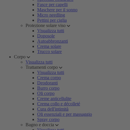
Fasce per capelli
Maschere per il sonno
Micro needling
Pettini per ciglia
Protezione solare viso
Visualizza tutti
Doposole
Autoabbronzanti
Crema solare
Trucco solare
Corpo
Visualizza tutti
Trattamenti corpo
Visualizza tutti
Crema corpo
Deodoranti
Burro corpo
Oli corpo
Creme anticellulite
Crema collo e décolleté
Cura dell'intimità
Oli essenziali e per massaggio
Spray corpo
Bagno e doccia
Visualizza tutti