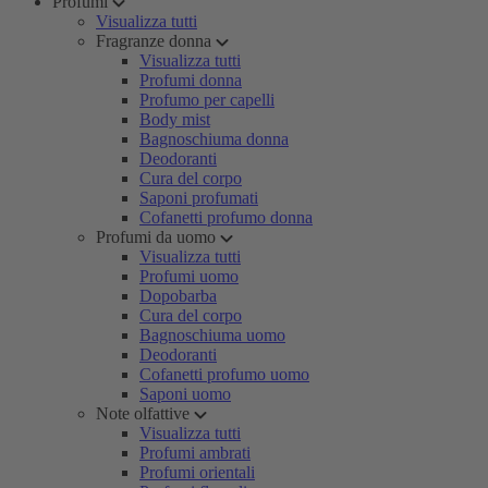
Profumi
Visualizza tutti
Fragranze donna
Visualizza tutti
Profumi donna
Profumo per capelli
Body mist
Bagnoschiuma donna
Deodoranti
Cura del corpo
Saponi profumati
Cofanetti profumo donna
Profumi da uomo
Visualizza tutti
Profumi uomo
Dopobarba
Cura del corpo
Bagnoschiuma uomo
Deodoranti
Cofanetti profumo uomo
Saponi uomo
Note olfattive
Visualizza tutti
Profumi ambrati
Profumi orientali