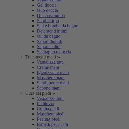
Gel doccia
Olio doccia
Docciaschiuma
Scrub corpo
Sali e bombe da bagno
Detergenti intimi
Oli da bagno
Saponi liquidi
Saponi solidi
Set bagno e doccia
Trattamenti mani
Visualizza tutti
Creme mani
Igienizzante mani
Maschere mani
Scrub per le mani
Sapone mani
Cura dei piedi
Visualizza tutti
Pediluvio
Crema piedi
Maschere piedi
Peeling piedi
Rimedi per i calli