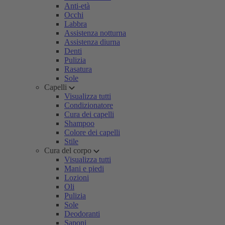
Anti-età
Occhi
Labbra
Assistenza notturna
Assistenza diurna
Denti
Pulizia
Rasatura
Sole
Capelli
Visualizza tutti
Condizionatore
Cura dei capelli
Shampoo
Colore dei capelli
Stile
Cura del corpo
Visualizza tutti
Mani e piedi
Lozioni
Oli
Pulizia
Sole
Deodoranti
Saponi