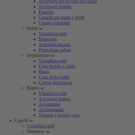
Accessori per la cura del corpo
Accessori unghie
Flanella
Gioielli per mani e piedi
Guanti esfolianti
Solari
Visualizza tutti
Doposole
Autoabbronzanti
Protezione solare
Depilazione
Visualizza tutti
Cera fredda e calda
Rasoi
Cura della barba
Crema depilatoria
Bagno
Visualizza tutti
Accessori bagno
Accappatoi
Asciugamani
Trousse e beauty case
Capelli
Visualizza tutti
Shampoo