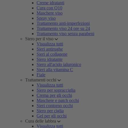
Creme idratanti
Cura con Q10
Maschere viso
Spray viso
Trattamento anti-imperfezioni
Trattamento viso 24 ore su 24
Trattamento viso senza parabeni
Siero per il viso
Visualizza tutti
Sieri antirughe
Sieri al collagene
Siero idratante
Siero all'acido ialuronico
Sieri alla vitamina C
Fiale
Trattamenti occhi
Visualizza tutti
Siero per sopracciglia
Crema per gli occhi
Maschere e patch occhi
Sieri contorno occhi
Siero per ciglia
Gel per gli occhi
Cura delle labbra
Visualizza tutti