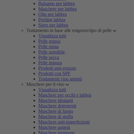
Balsamo per labbra
Maschere per labbra
Olio per labbra
Peeling labbra
Siero per labbra
Trattamento in base alle esigenze/tipo di pelle
Visualizza tutti
Pelle grassa
Pelle mista
Pelle sensibile
Pelle secca
Pelle impura
Prodotti anti-rossore
Prodotti con SPF
Trattamenti viso antietà
Maschere per il viso
Visualizza tutti
Maschere per occhi e labbra
Maschere idratanti
Maschere detergenti
Maschere di fango
Maschere di stoffa
Maschere anti-imperfezioni
Maschere antietà
Maschere luminose