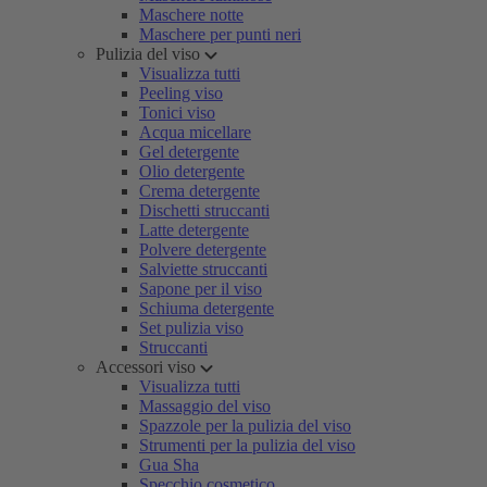
Maschere notte
Maschere per punti neri
Pulizia del viso
Visualizza tutti
Peeling viso
Tonici viso
Acqua micellare
Gel detergente
Olio detergente
Crema detergente
Dischetti struccanti
Latte detergente
Polvere detergente
Salviette struccanti
Sapone per il viso
Schiuma detergente
Set pulizia viso
Struccanti
Accessori viso
Visualizza tutti
Massaggio del viso
Spazzole per la pulizia del viso
Strumenti per la pulizia del viso
Gua Sha
Specchio cosmetico