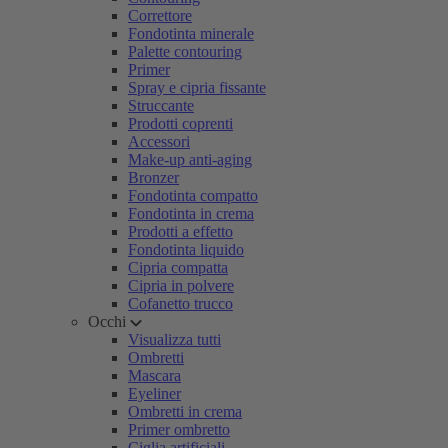
Correttore
Fondotinta minerale
Palette contouring
Primer
Spray e cipria fissante
Struccante
Prodotti coprenti
Accessori
Make-up anti-aging
Bronzer
Fondotinta compatto
Fondotinta in crema
Prodotti a effetto
Fondotinta liquido
Cipria compatta
Cipria in polvere
Cofanetto trucco
Occhi
Visualizza tutti
Ombretti
Mascara
Eyeliner
Ombretti in crema
Primer ombretto
Ciglia artificiali