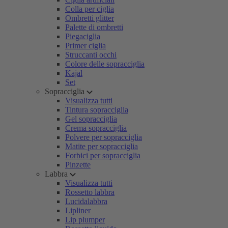
Colla per ciglia
Ombretti glitter
Palette di ombretti
Piegaciglia
Primer ciglia
Struccanti occhi
Colore delle sopracciglia
Kajal
Set
Sopracciglia
Visualizza tutti
Tintura sopracciglia
Gel sopracciglia
Crema sopracciglia
Polvere per sopracciglia
Matite per sopracciglia
Forbici per sopracciglia
Pinzette
Labbra
Visualizza tutti
Rossetto labbra
Lucidalabbra
Lipliner
Lip plumper