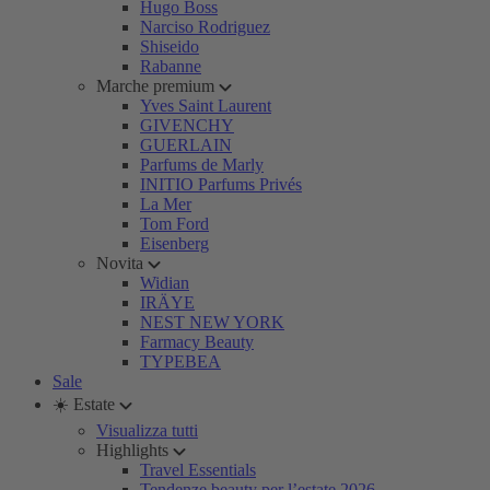
Hugo Boss
Narciso Rodriguez
Shiseido
Rabanne
Marche premium
Yves Saint Laurent
GIVENCHY
GUERLAIN
Parfums de Marly
INITIO Parfums Privés
La Mer
Tom Ford
Eisenberg
Novita
Widian
IRÄYE
NEST NEW YORK
Farmacy Beauty
TYPEBEA
Sale
☀️ Estate
Visualizza tutti
Highlights
Travel Essentials
Tendenze beauty per l’estate 2026