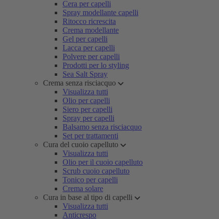
Cera per capelli
Spray modellante capelli
Ritocco ricrescita
Crema modellante
Gel per capelli
Lacca per capelli
Polvere per capelli
Prodotti per lo styling
Sea Salt Spray
Crema senza risciacquo
Visualizza tutti
Olio per capelli
Siero per capelli
Spray per capelli
Balsamo senza risciacquo
Set per trattamenti
Cura del cuoio capelluto
Visualizza tutti
Olio per il cuoio capelluto
Scrub cuoio capelluto
Tonico per capelli
Crema solare
Cura in base al tipo di capelli
Visualizza tutti
Anticrespo