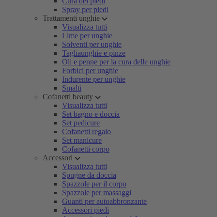
Cura dei piedi
Spray per piedi
Trattamenti unghie
Visualizza tutti
Lime per unghie
Solventi per unghie
Tagliaunghie e pinze
Oli e penne per la cura delle unghie
Forbici per unghie
Indurente per unghie
Smalti
Cofanetti beauty
Visualizza tutti
Set bagno e doccia
Set pedicure
Cofanetti regalo
Set manicure
Cofanetti corpo
Accessori
Visualizza tutti
Spugne da doccia
Spazzole per il corpo
Spazzole per massaggi
Guanti per autoabbronzante
Accessori piedi