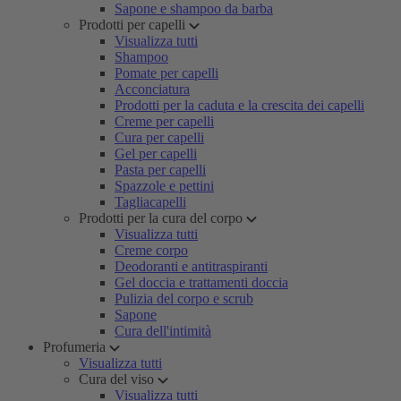
Sapone e shampoo da barba
Prodotti per capelli
Visualizza tutti
Shampoo
Pomate per capelli
Acconciatura
Prodotti per la caduta e la crescita dei capelli
Creme per capelli
Cura per capelli
Gel per capelli
Pasta per capelli
Spazzole e pettini
Tagliacapelli
Prodotti per la cura del corpo
Visualizza tutti
Creme corpo
Deodoranti e antitraspiranti
Gel doccia e trattamenti doccia
Pulizia del corpo e scrub
Sapone
Cura dell'intimità
Profumeria
Visualizza tutti
Cura del viso
Visualizza tutti