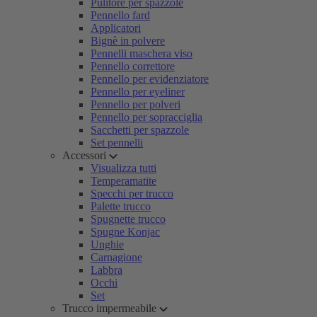
Pulitore per spazzole
Pennello fard
Applicatori
Bignè in polvere
Pennelli maschera viso
Pennello correttore
Pennello per evidenziatore
Pennello per eyeliner
Pennello per polveri
Pennello per sopracciglia
Sacchetti per spazzole
Set pennelli
Accessori
Visualizza tutti
Temperamatite
Specchi per trucco
Palette trucco
Spugnette trucco
Spugne Konjac
Unghie
Carnagione
Labbra
Occhi
Set
Trucco impermeabile