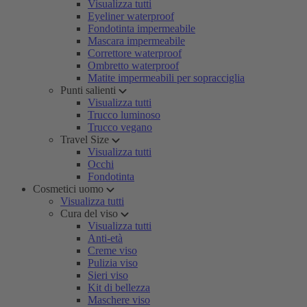
Visualizza tutti
Eyeliner waterproof
Fondotinta impermeabile
Mascara impermeabile
Correttore waterproof
Ombretto waterproof
Matite impermeabili per sopracciglia
Punti salienti
Visualizza tutti
Trucco luminoso
Trucco vegano
Travel Size
Visualizza tutti
Occhi
Fondotinta
Cosmetici uomo
Visualizza tutti
Cura del viso
Visualizza tutti
Anti-età
Creme viso
Pulizia viso
Sieri viso
Kit di bellezza
Maschere viso