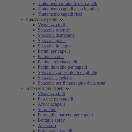
Trattamento idratante per capelli
Trattamento capelli alla cheratina
Trattamento capelli ricci
Spazzole e pettini
Visualizza tutti
Spazzole rotonde
Spazzola districante
Spazzola piatta
Spazzola in legno
Pettini per capelli
Pettine a coda
Pettine arricciacapelli
Pettini da taglio per capelli
Spazzola con setole di cinghiale
Spazzola scheletro
Spazzole per il massaggio della testa
Accessori per capelli
Visualizza tutti
Fascette per capelli
Arricciacapelli
Scrunchie
Fermagli e barrette per capelli
Bottiglie spray
Accessori
Forcine per capelli