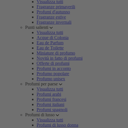
Visualizza tutti
Fragranze primaverili
Profumi d'autunno
Fragranze estive
Fragranze invernali
Punti salienti
Visualizza tutti
Acque di Colonia
Eau de Parfum
Eau de Toilette
Miniature di profumo
Novità in fatto di profumi
Offerte di profumi
Profumi in acconto
Profumo popolare
Profumo unisex
Profumi per paese
Visualizza tutti
Profumi arabi
Profumi francesi
Profumi italiani
Profumi spagnoli
Profumi di lusso
Visualizza tutti
Profumi di lusso donna