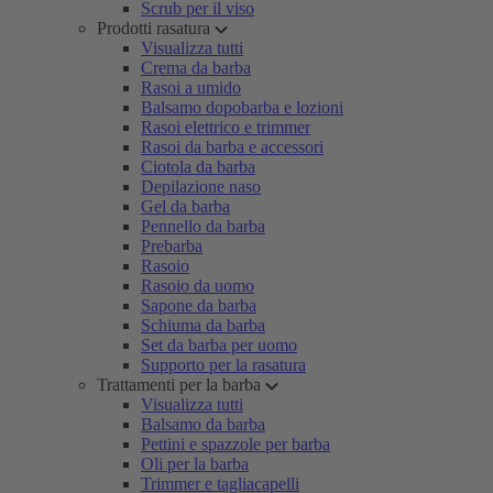
Scrub per il viso
Prodotti rasatura
Visualizza tutti
Crema da barba
Rasoi a umido
Balsamo dopobarba e lozioni
Rasoi elettrico e trimmer
Rasoi da barba e accessori
Ciotola da barba
Depilazione naso
Gel da barba
Pennello da barba
Prebarba
Rasoio
Rasoio da uomo
Sapone da barba
Schiuma da barba
Set da barba per uomo
Supporto per la rasatura
Trattamenti per la barba
Visualizza tutti
Balsamo da barba
Pettini e spazzole per barba
Oli per la barba
Trimmer e tagliacapelli