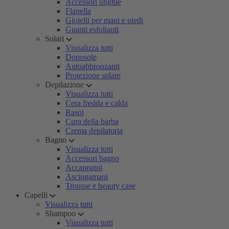
Accessori unghie
Flanella
Gioielli per mani e piedi
Guanti esfolianti
Solari
Visualizza tutti
Doposole
Autoabbronzanti
Protezione solare
Depilazione
Visualizza tutti
Cera fredda e calda
Rasoi
Cura della barba
Crema depilatoria
Bagno
Visualizza tutti
Accessori bagno
Accappatoi
Asciugamani
Trousse e beauty case
Capelli
Visualizza tutti
Shampoo
Visualizza tutti