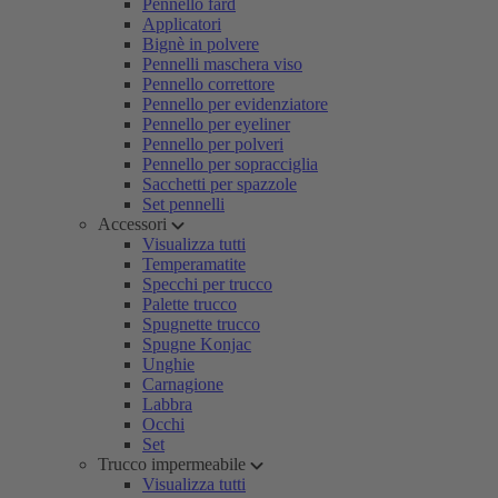
Pennello fard
Applicatori
Bignè in polvere
Pennelli maschera viso
Pennello correttore
Pennello per evidenziatore
Pennello per eyeliner
Pennello per polveri
Pennello per sopracciglia
Sacchetti per spazzole
Set pennelli
Accessori
Visualizza tutti
Temperamatite
Specchi per trucco
Palette trucco
Spugnette trucco
Spugne Konjac
Unghie
Carnagione
Labbra
Occhi
Set
Trucco impermeabile
Visualizza tutti