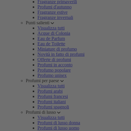
Fragranze primaverili
Profumi d'autunno
Fragranze estive
Fragranze invernali
Punti salienti
Visualizza tutti
Acque di Colonia
Eau de Parfum
Eau de Toilette
Miniature di profumo
Novità in fatto di profumi
Offerte di profumi
Profumi in acconto
Profumo popolare
Profumo unisex
Profumi per paese
Visualizza tutti
Profumi arabi
Profumi francesi
Profumi italiani
Profumi spagnoli
Profumi di lusso
Visualizza tutti
Profumi di lusso donna
Profumi di lusso uomo