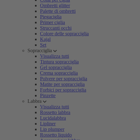
Ombretti glitter
Palette di ombretti
Piegaciglia
Primer ciglia
Struccanti occhi
Colore delle sopracciglia
Kajal
Set
Sopracciglia
Visualizza tutti
Tintura sopracciglia
Gel sopracciglia
Crema sopracciglia
Polvere per sopracciglia
Matite per sopracciglia
Forbici per sopracciglia
Pinzette
Labbra
Visualizza tutti
Rossetto labbra
Lucidalabbra
Lipliner
Lip plumper
Rossetto liquido