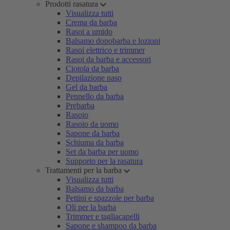
Prodotti rasatura
Visualizza tutti
Crema da barba
Rasoi a umido
Balsamo dopobarba e lozioni
Rasoi elettrico e trimmer
Rasoi da barba e accessori
Ciotola da barba
Depilazione naso
Gel da barba
Pennello da barba
Prebarba
Rasoio
Rasoio da uomo
Sapone da barba
Schiuma da barba
Set da barba per uomo
Supporto per la rasatura
Trattamenti per la barba
Visualizza tutti
Balsamo da barba
Pettini e spazzole per barba
Oli per la barba
Trimmer e tagliacapelli
Sapone e shampoo da barba