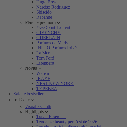
Hugo Boss
Narciso Rodriguez
Shiseido
Rabanne
Marche premium
Yves Saint Laurent
GIVENCHY
GUERLAIN
Parfums de Marly
INITIO Parfums Privés
La Mer
Tom Ford
Eisenberg
Novita
Widian
IRÄYE
NEST NEW YORK
TYPEBEA
Saldi e bestseller
☀️ Estate
Visualizza tutti
Highlights
Travel Essentials
Tendenze beauty per l’estate 2026
I prodotti estivi indispensabili per lui