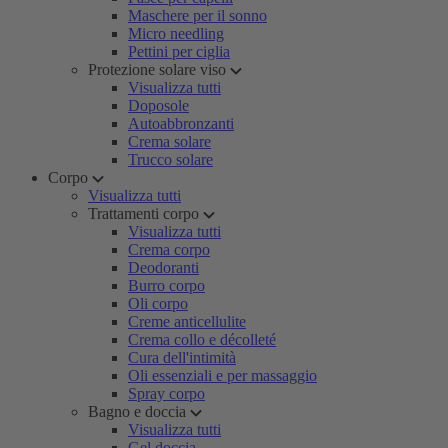
Maschere per il sonno
Micro needling
Pettini per ciglia
Protezione solare viso
Visualizza tutti
Doposole
Autoabbronzanti
Crema solare
Trucco solare
Corpo
Visualizza tutti
Trattamenti corpo
Visualizza tutti
Crema corpo
Deodoranti
Burro corpo
Oli corpo
Creme anticellulite
Crema collo e décolleté
Cura dell'intimità
Oli essenziali e per massaggio
Spray corpo
Bagno e doccia
Visualizza tutti
Gel doccia