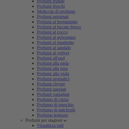
Profumi fruttati
Profumi freschi
Molecola di profumo
Profumi agrumati
Profumi al bergamotto
Profumi al bucato fresco
Profumi al cocco
Profumi al gelsomino
Profumi al mughetto
Profumi al sandalo
Profumi al vetiver
Profumi all'oud
Profumi alla mela
Profumi alla rosa
Profumi alla viola
Profumi aromatici
Profumi chypre
Profumi speziati
Profumi vanigliati
Profumo di cipria
Profumo di muschio
Profumo di patchouli
Profumo legnoso
Profumi per stagioni
Visualizza tutti