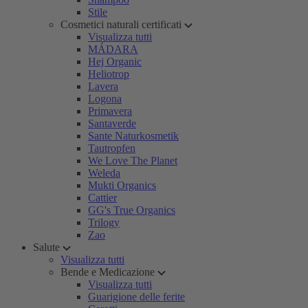
Stile
Cosmetici naturali certificati
Visualizza tutti
MÁDARA
Hej Organic
Heliotrop
Lavera
Logona
Primavera
Santaverde
Sante Naturkosmetik
Tautropfen
We Love The Planet
Weleda
Mukti Organics
Cattier
GG's True Organics
Trilogy
Zao
Salute
Visualizza tutti
Bende e Medicazione
Visualizza tutti
Guarigione delle ferite