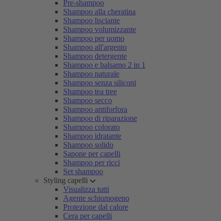
Pre-shampoo
Shampoo alla cheratina
Shampoo lisciante
Shampoo volumizzante
Shampoo per uomo
Shampoo all'argento
Shampoo detergente
Shampoo e balsamo 2 in 1
Shampoo naturale
Shampoo senza siliconi
Shampoo tea tree
Shampoo secco
Shampoo antiforfora
Shampoo di riparazione
Shampoo colorato
Shampoo idratante
Shampoo solido
Sapone per capelli
Shampoo per ricci
Set shampoo
Styling capelli
Visualizza tutti
Agente schiumogeno
Protezione dal calore
Cera per capelli