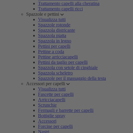
Trattamento capelli alla cheratina
Trattamento capelli ricci
Spazzole e pettini
Visualizza tutti
Spazzole rotonde
Spazzola districante
Spazzola piatta
Spazzola in legno
Pettini per capelli
Pettine a coda
Pettine arricciacapelli
Pettini da taglio per capelli
Spazzola con setole di cinghiale
Spazzola scheletro
Spazzole per il massaggio della testa
Accessori per capelli
Visualizza tutti
Fascette per capelli
Arricciacapelli
Scrunchie
Fermagli e barrette per capelli
Bottiglie spray
Accessori
Forcine per capelli
Nastri