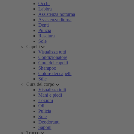
Occhi
Labbra
Assistenza notturna
Assistenza diurna
Denti
Pulizia
Rasatura
Sole
Capelli
Visualizza tutti
Condizionatore
Cura dei capelli
Shampoo
Colore dei capelli
Stile
Cura del corpo
Visualizza tutti
Mani e piedi
Lozioni
Oli
Pulizia
Sole
Deodoranti
Saponi
Trucco