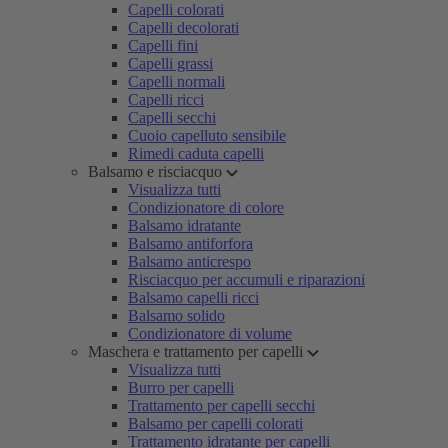
Capelli colorati
Capelli decolorati
Capelli fini
Capelli grassi
Capelli normali
Capelli ricci
Capelli secchi
Cuoio capelluto sensibile
Rimedi caduta capelli
Balsamo e risciacquo
Visualizza tutti
Condizionatore di colore
Balsamo idratante
Balsamo antiforfora
Balsamo anticrespo
Risciacquo per accumuli e riparazioni
Balsamo capelli ricci
Balsamo solido
Condizionatore di volume
Maschera e trattamento per capelli
Visualizza tutti
Burro per capelli
Trattamento per capelli secchi
Balsamo per capelli colorati
Trattamento idratante per capelli