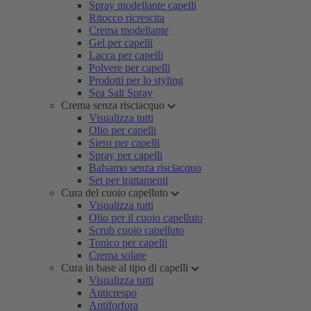
Spray modellante capelli
Ritocco ricrescita
Crema modellante
Gel per capelli
Lacca per capelli
Polvere per capelli
Prodotti per lo styling
Sea Salt Spray
Crema senza risciacquo
Visualizza tutti
Olio per capelli
Siero per capelli
Spray per capelli
Balsamo senza risciacquo
Set per trattamenti
Cura del cuoio capelluto
Visualizza tutti
Olio per il cuoio capelluto
Scrub cuoio capelluto
Tonico per capelli
Crema solare
Cura in base al tipo di capelli
Visualizza tutti
Anticrespo
Antiforfora