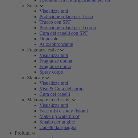
Solari
Visualizza tutti
Protezione solare per il viso
Trucco con SPF
Protezione solare per il corpo
Cura dei capelli con SPF
Doposole
Autoabbronzante
Fragranze estive
Visualizza tutti
Fragranze donna
Fragranze uomo
Spray corpo
Skincare
Visualizza tutti
Viso & Cura del corpo
Cura dei capelli
Make-up e trend estivi
Visualizza tutti
Face mist e spray fissanti
Make-up waterproof
Smalto per unghie
Capelli da spiaggia
Profumi