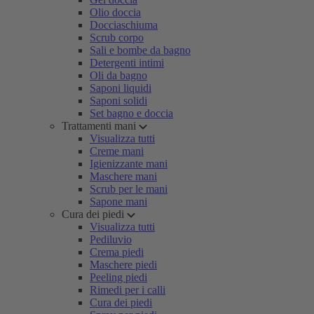
Olio doccia
Docciaschiuma
Scrub corpo
Sali e bombe da bagno
Detergenti intimi
Oli da bagno
Saponi liquidi
Saponi solidi
Set bagno e doccia
Trattamenti mani
Visualizza tutti
Creme mani
Igienizzante mani
Maschere mani
Scrub per le mani
Sapone mani
Cura dei piedi
Visualizza tutti
Pediluvio
Crema piedi
Maschere piedi
Peeling piedi
Rimedi per i calli
Cura dei piedi