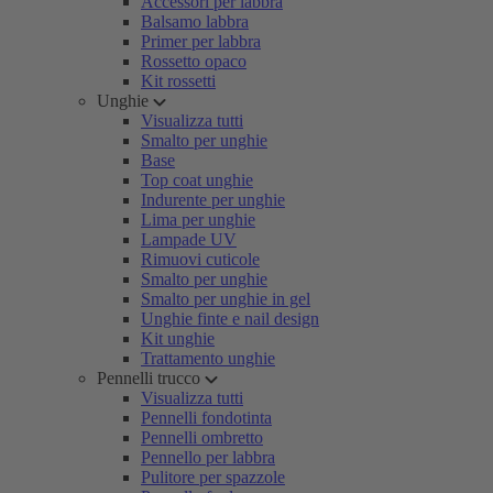
Accessori per labbra
Balsamo labbra
Primer per labbra
Rossetto opaco
Kit rossetti
Unghie
Visualizza tutti
Smalto per unghie
Base
Top coat unghie
Indurente per unghie
Lima per unghie
Lampade UV
Rimuovi cuticole
Smalto per unghie
Smalto per unghie in gel
Unghie finte e nail design
Kit unghie
Trattamento unghie
Pennelli trucco
Visualizza tutti
Pennelli fondotinta
Pennelli ombretto
Pennello per labbra
Pulitore per spazzole