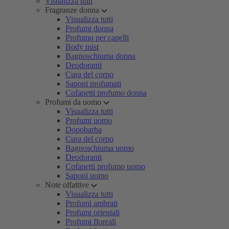
Visualizza tutti
Fragranze donna
Visualizza tutti
Profumi donna
Profumo per capelli
Body mist
Bagnoschiuma donna
Deodoranti
Cura del corpo
Saponi profumati
Cofanetti profumo donna
Profumi da uomo
Visualizza tutti
Profumi uomo
Dopobarba
Cura del corpo
Bagnoschiuma uomo
Deodoranti
Cofanetti profumo uomo
Saponi uomo
Note olfattive
Visualizza tutti
Profumi ambrati
Profumi orientali
Profumi floreali