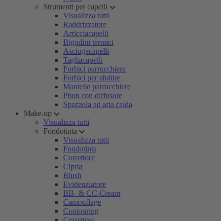
Strumenti per capelli
Visualizza tutti
Raddrizzatore
Arricciacapelli
Bigodini termici
Asciugacapelli
Tagliacapelli
Forbici parrucchiere
Forbici per sfoltire
Mantelle parrucchiere
Phon con diffusore
Spazzola ad aria calda
Make-up
Visualizza tutti
Fondotinta
Visualizza tutti
Fondotinta
Correttore
Cipria
Blush
Evidenziatore
BB- & CC-Cream
Camouflage
Contouring
Correttore