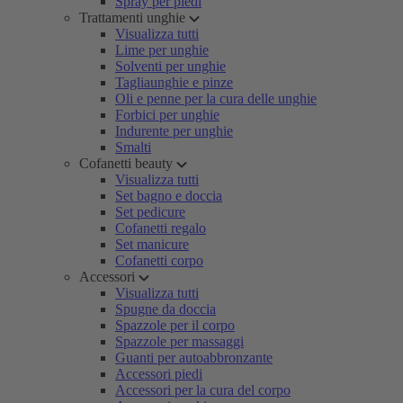
Spray per piedi
Trattamenti unghie
Visualizza tutti
Lime per unghie
Solventi per unghie
Tagliaunghie e pinze
Oli e penne per la cura delle unghie
Forbici per unghie
Indurente per unghie
Smalti
Cofanetti beauty
Visualizza tutti
Set bagno e doccia
Set pedicure
Cofanetti regalo
Set manicure
Cofanetti corpo
Accessori
Visualizza tutti
Spugne da doccia
Spazzole per il corpo
Spazzole per massaggi
Guanti per autoabbronzante
Accessori piedi
Accessori per la cura del corpo