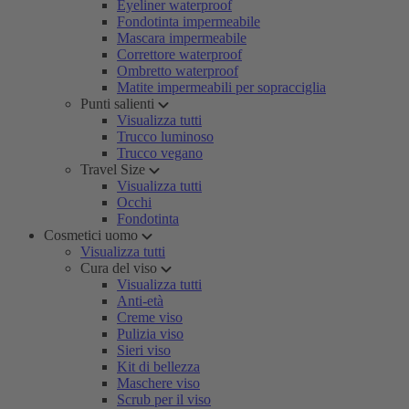
Eyeliner waterproof
Fondotinta impermeabile
Mascara impermeabile
Correttore waterproof
Ombretto waterproof
Matite impermeabili per sopracciglia
Punti salienti
Visualizza tutti
Trucco luminoso
Trucco vegano
Travel Size
Visualizza tutti
Occhi
Fondotinta
Cosmetici uomo
Visualizza tutti
Cura del viso
Visualizza tutti
Anti-età
Creme viso
Pulizia viso
Sieri viso
Kit di bellezza
Maschere viso
Scrub per il viso