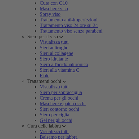
Cura con Q10
Maschere viso
Spray viso
Trattamento anti-imperfezioni
Trattamento viso 24 ore su 24
Trattamento viso senza parabeni
Siero per il viso
Visualizza tutti
Sieri antirughe
Sieri al collagene
Siero idratante
Siero all'acido ialuronico
Sieri alla vitamina C
Fiale
Trattamenti occhi
Visualizza tutti
Siero per sopracciglia
Crema per gli occhi
Maschere e patch occhi
Sieri contorno occhi
Siero per ciglia
Gel per gli occhi
Cura delle labbra
Visualizza tutti
Balsamo per labbra