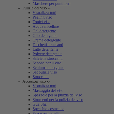
Maschere per punti neri
Pulizia del viso
Visualizza tutti
Peeling viso
Tonici viso
Acqua micellare
Gel detergente
Olio detergente
Crema detergente
Dischetti struccanti
Latte detergente
Polvere detergente
Salviette struccanti
Sapone per il viso
Schiuma detergente
Set pulizia viso
Struccanti
Accessori viso
Visualizza tutti
Massaggio del viso
Spazzole per la pulizia del viso
Strumenti per la pulizia del viso
Gua Sha
Specchio cosmetico
Fasce per capelli