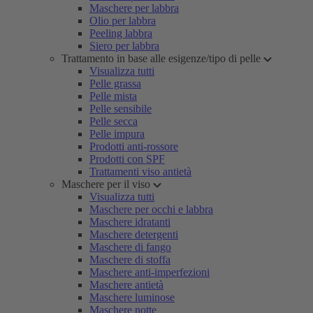
Maschere per labbra
Olio per labbra
Peeling labbra
Siero per labbra
Trattamento in base alle esigenze/tipo di pelle
Visualizza tutti
Pelle grassa
Pelle mista
Pelle sensibile
Pelle secca
Pelle impura
Prodotti anti-rossore
Prodotti con SPF
Trattamenti viso antietà
Maschere per il viso
Visualizza tutti
Maschere per occhi e labbra
Maschere idratanti
Maschere detergenti
Maschere di fango
Maschere di stoffa
Maschere anti-imperfezioni
Maschere antietà
Maschere luminose
Maschere notte