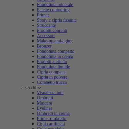
Fondotinta minerale
Palette contouring
Primer
Spray e cipria fissante
Struccante
Prodotti coprenti
Accessori
Make-up anti-aging
Bronzer
Fondotinta compatto
Fondotinta in crema
Prodotti a effetto
Fondotinta liquido
Cipria compatta
Cipria in polvere
Cofanetto trucco
Occhi
Visualizza tutti
Ombretti
Mascara
Eyeliner
Ombretti in crema
Primer ombretto
Ciglia artificiali
Colla per ciglia