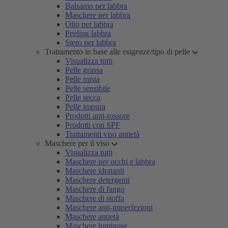
Balsamo per labbra
Maschere per labbra
Olio per labbra
Peeling labbra
Siero per labbra
Trattamento in base alle esigenze/tipo di pelle
Visualizza tutti
Pelle grassa
Pelle mista
Pelle sensibile
Pelle secca
Pelle impura
Prodotti anti-rossore
Prodotti con SPF
Trattamenti viso antietà
Maschere per il viso
Visualizza tutti
Maschere per occhi e labbra
Maschere idratanti
Maschere detergenti
Maschere di fango
Maschere di stoffa
Maschere anti-imperfezioni
Maschere antietà
Maschere luminose