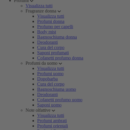
Profumi
Visualizza tutti
Fragranze donna
Visualizza tutti
Profumi donna
Profumo per capelli
Body mist
Bagnoschiuma donna
Deodoranti
Cura del corpo
Saponi profumati
Cofanetti profumo donna
Profumi da uomo
Visualizza tutti
Profumi uomo
Dopobarba
Cura del corpo
Bagnoschiuma uomo
Deodoranti
Cofanetti profumo uomo
Saponi uomo
Note olfattive
Visualizza tutti
Profumi ambrati
Profumi orientali