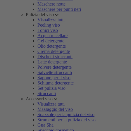
Maschere notte
Maschere per punti neri
Pulizia del viso
Visualizza tutti
Peeling viso
Tonici viso
Acqua micellare
Gel detergente
Olio detergente
Crema detergente
Dischetti struccanti
Latte detergente
Polvere detergente
Salviette struccanti
Sapone per il viso
Schiuma detergente
Set pulizia viso
Struccanti
Accessori viso
Visualizza tutti
Massaggio del viso
Spazzole per la pulizia del viso
Strumenti per la pulizia del viso
Gua Sha
Specchio cosmetico