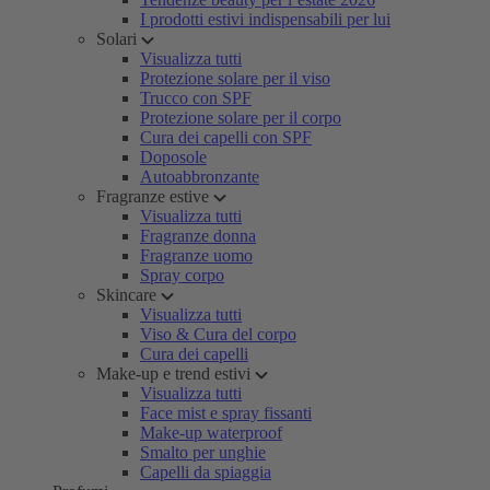
I prodotti estivi indispensabili per lui
Solari
Visualizza tutti
Protezione solare per il viso
Trucco con SPF
Protezione solare per il corpo
Cura dei capelli con SPF
Doposole
Autoabbronzante
Fragranze estive
Visualizza tutti
Fragranze donna
Fragranze uomo
Spray corpo
Skincare
Visualizza tutti
Viso & Cura del corpo
Cura dei capelli
Make-up e trend estivi
Visualizza tutti
Face mist e spray fissanti
Make-up waterproof
Smalto per unghie
Capelli da spiaggia