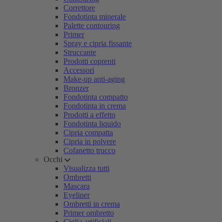
Correttore
Fondotinta minerale
Palette contouring
Primer
Spray e cipria fissante
Struccante
Prodotti coprenti
Accessori
Make-up anti-aging
Bronzer
Fondotinta compatto
Fondotinta in crema
Prodotti a effetto
Fondotinta liquido
Cipria compatta
Cipria in polvere
Cofanetto trucco
Occhi
Visualizza tutti
Ombretti
Mascara
Eyeliner
Ombretti in crema
Primer ombretto
Ciglia artificiali