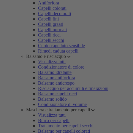
Antiforfora
Capelli colorati
Capelli decolorati
Capelli fini
Capelli grassi
Capelli normali
Capelli ricci
Capelli secchi
Cuoio capelluto sensibile
Rimedi caduta capelli
Balsamo e risciacquo
Visualizza tutti
Condizionatore di colore
Balsamo idratante
Balsamo antiforfora
Balsamo anticrespo
Risciacquo per accumuli e riparazioni
Balsamo capelli ricci
Balsamo solido
Condizionatore di volume
Maschera e trattamento per capelli
Visualizza tutti
Burro per capelli
Trattamento per capelli secchi
Balsamo per capelli colorati