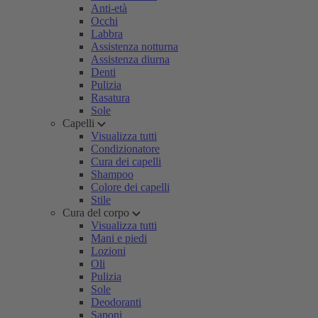
Anti-età
Occhi
Labbra
Assistenza notturna
Assistenza diurna
Denti
Pulizia
Rasatura
Sole
Capelli
Visualizza tutti
Condizionatore
Cura dei capelli
Shampoo
Colore dei capelli
Stile
Cura del corpo
Visualizza tutti
Mani e piedi
Lozioni
Oli
Pulizia
Sole
Deodoranti
Saponi