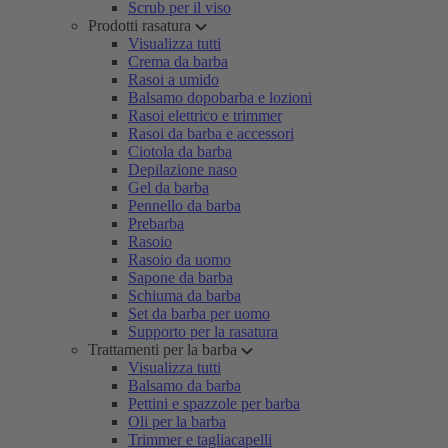
Scrub per il viso
Prodotti rasatura
Visualizza tutti
Crema da barba
Rasoi a umido
Balsamo dopobarba e lozioni
Rasoi elettrico e trimmer
Rasoi da barba e accessori
Ciotola da barba
Depilazione naso
Gel da barba
Pennello da barba
Prebarba
Rasoio
Rasoio da uomo
Sapone da barba
Schiuma da barba
Set da barba per uomo
Supporto per la rasatura
Trattamenti per la barba
Visualizza tutti
Balsamo da barba
Pettini e spazzole per barba
Oli per la barba
Trimmer e tagliacapelli