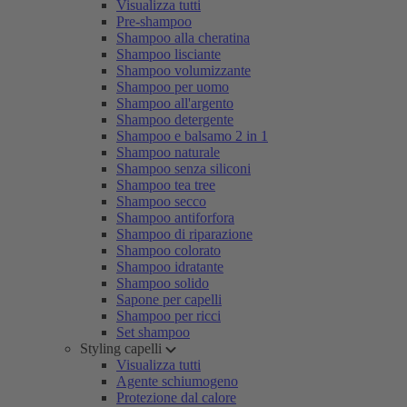
Visualizza tutti
Pre-shampoo
Shampoo alla cheratina
Shampoo lisciante
Shampoo volumizzante
Shampoo per uomo
Shampoo all'argento
Shampoo detergente
Shampoo e balsamo 2 in 1
Shampoo naturale
Shampoo senza siliconi
Shampoo tea tree
Shampoo secco
Shampoo antiforfora
Shampoo di riparazione
Shampoo colorato
Shampoo idratante
Shampoo solido
Sapone per capelli
Shampoo per ricci
Set shampoo
Styling capelli
Visualizza tutti
Agente schiumogeno
Protezione dal calore