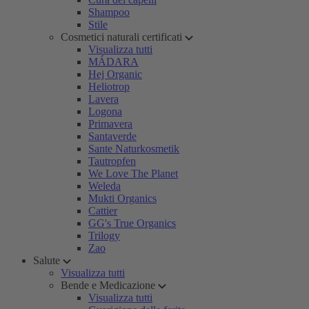
Shampoo
Stile
Cosmetici naturali certificati
Visualizza tutti
MÁDARA
Hej Organic
Heliotrop
Lavera
Logona
Primavera
Santaverde
Sante Naturkosmetik
Tautropfen
We Love The Planet
Weleda
Mukti Organics
Cattier
GG's True Organics
Trilogy
Zao
Salute
Visualizza tutti
Bende e Medicazione
Visualizza tutti