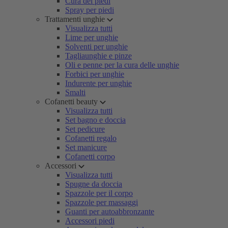
Cura dei piedi
Spray per piedi
Trattamenti unghie
Visualizza tutti
Lime per unghie
Solventi per unghie
Tagliaunghie e pinze
Oli e penne per la cura delle unghie
Forbici per unghie
Indurente per unghie
Smalti
Cofanetti beauty
Visualizza tutti
Set bagno e doccia
Set pedicure
Cofanetti regalo
Set manicure
Cofanetti corpo
Accessori
Visualizza tutti
Spugne da doccia
Spazzole per il corpo
Spazzole per massaggi
Guanti per autoabbronzante
Accessori piedi