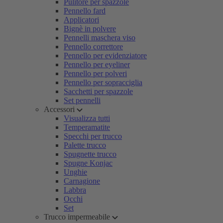
Pulitore per spazzole
Pennello fard
Applicatori
Bignè in polvere
Pennelli maschera viso
Pennello correttore
Pennello per evidenziatore
Pennello per eyeliner
Pennello per polveri
Pennello per sopracciglia
Sacchetti per spazzole
Set pennelli
Accessori
Visualizza tutti
Temperamatite
Specchi per trucco
Palette trucco
Spugnette trucco
Spugne Konjac
Unghie
Carnagione
Labbra
Occhi
Set
Trucco impermeabile