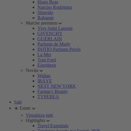
Hugo Boss
Narciso Rodriguez
Shiseido
Rabanne
Marche premium
Yves Saint Laurent
GIVENCHY
GUERLAIN
Parfums de Marly
INITIO Parfums Privés
La Mer
Tom Ford
Eisenberg
Novita
Widian
IRÄYE
NEST NEW YORK
Farmacy Beauty
TYPEBEA
Sale
☀️ Estate
Visualizza tutti
Highlights
Travel Essentials
Tendenze beauty per l’estate 2026