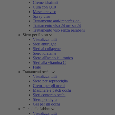
Creme idratanti
Cura con Q10
Maschere viso
Spray viso
Trattamento anti-imperfezioni
Trattamento viso 24 ore su 24
Trattamento viso senza parabeni
Siero per il viso
Visualizza tutti
Sieri antirughe
Sieri al collagene
Siero idratante
Siero all'acido ialuronico
Sieri alla vitamina C
Fiale
Trattamenti occhi
Visualizza tutti
Siero per sopracciglia
Crema per gli occhi
Maschere e patch occhi
Sieri contorno occhi
Siero per ciglia
Gel per gli occhi
Cura delle labbra
Visualizza tutti