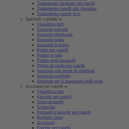
Trattamento idratante per capelli
Trattamento capelli alla cheratina
Trattamento capelli ricci
Spazzole e pettini
Visualizza tutti
Spazzole rotonde
Spazzola districante
Spazzola piatta
Spazzola in legno
Pettini per capelli
Pettine a coda
Pettine arricciacapelli
Pettini da taglio per capelli
Spazzola con setole di cinghiale
Spazzola scheletro
Spazzole per il massaggio della testa
Accessori per capelli
Visualizza tutti
Fascette per capelli
Arricciacapelli
Scrunchie
Fermagli e barrette per capelli
Bottiglie spray
Accessori
Forcine per capelli