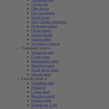
Gel doccia
Olio doccia
Docciaschiuma
Scrub corpo
Sali e bombe da bagno
Detergenti intimi
Oli da bagno
Saponi liquidi
Saponi solidi
Set bagno e doccia
Trattamenti mani
Visualizza tutti
Creme mani
Igienizzante mani
Maschere mani
Scrub per le mani
Sapone mani
Cura dei piedi
Visualizza tutti
Pediluvio
Crema piedi
Maschere piedi
Peeling piedi
Rimedi per i calli