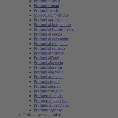
Profumi floreali
Profumi fruttati
Profumi freschi
Molecola di profumo
Profumi agrumati
Profumi al bergamotto
Profumi al bucato fresco
Profumi al cocco
Profumi al gelsomino
Profumi al mughetto
Profumi al sandalo
Profumi al vetiver
Profumi all'oud
Profumi alla mela
Profumi alla rosa
Profumi alla viola
Profumi aromatici
Profumi chypre
Profumi speziati
Profumi vanigliati
Profumo di cipria
Profumo di muschio
Profumo di patchouli
Profumo legnoso
Profumi per stagioni