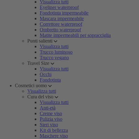
Visualizza tutti
Eyeliner waterproof
Fondotinta impermeabile
Mascara impermeabile
Correttore waterproof
Ombretto waterproof
Matite impermeabili per sopracciglia
Punti salienti
Visualizza tutti
Trucco luminoso
Trucco vegano
Travel Size
Visualizza tutti
Occhi
Fondotinta
Cosmetici uomo
Visualizza tutti
Cura del viso
Visualizza tutti
Anti-età
Creme viso
Pulizia viso
Sieri viso
Kit di bellezza
Maschere viso