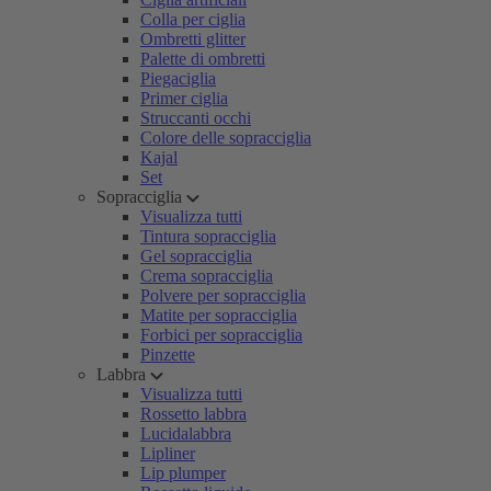
Colla per ciglia
Ombretti glitter
Palette di ombretti
Piegaciglia
Primer ciglia
Struccanti occhi
Colore delle sopracciglia
Kajal
Set
Sopracciglia
Visualizza tutti
Tintura sopracciglia
Gel sopracciglia
Crema sopracciglia
Polvere per sopracciglia
Matite per sopracciglia
Forbici per sopracciglia
Pinzette
Labbra
Visualizza tutti
Rossetto labbra
Lucidalabbra
Lipliner
Lip plumper