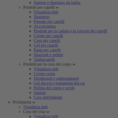
Sapone e shampoo da barba
Prodotti per capelli
Visualizza tutti
Shampoo
Pomate per capelli
Acconciatura
Prodotti per la caduta e la crescita dei capelli
Creme per capelli
Cura per capelli
Gel per capelli
Pasta per capelli
Spazzole e pettini
Tagliacapelli
Prodotti per la cura del corpo
Visualizza tutti
Creme corpo
Deodoranti e antitraspiranti
Gel doccia e trattamenti doccia
Pulizia del corpo e scrub
Sapone
Cura dell'intimità
Profumeria
Visualizza tutti
Cura del viso
Visualizza tutti