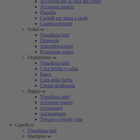
Accessori per la cura del corpo
Accessori unghie
Flanella
Gioielli per mani e piedi
Guanti esfolianti
Solari
Visualizza tutti
Doposole
Autoabbronzanti
Protezione solare
Depilazione
Visualizza tutti
Cera fredda e calda
Rasoi
Cura della barba
Crema depilatoria
Bagno
Visualizza tutti
Accessori bagno
Accappatoi
Asciugamani
Trousse e beauty case
Capelli
Visualizza tutti
Shampoo