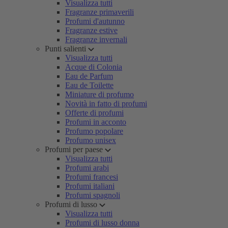
Visualizza tutti
Fragranze primaverili
Profumi d'autunno
Fragranze estive
Fragranze invernali
Punti salienti
Visualizza tutti
Acque di Colonia
Eau de Parfum
Eau de Toilette
Miniature di profumo
Novità in fatto di profumi
Offerte di profumi
Profumi in acconto
Profumo popolare
Profumo unisex
Profumi per paese
Visualizza tutti
Profumi arabi
Profumi francesi
Profumi italiani
Profumi spagnoli
Profumi di lusso
Visualizza tutti
Profumi di lusso donna