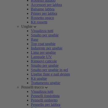
Rossetto liquido
Accessori per labbra
Balsamo labbra
Primer per labbra
Rossetto opaco
Kit rossetti
Unghie
Visualizza tutti
Smalto per unghie
Base
Top coat unghie
Indurente per unghie
Lima per unghie
Lampade UV
Rimuovi cuticole
Smalto per unghie
Smalto per unghie in gel
Unghie finte e nail design
Kit unghie
Trattamento unghie
Pennelli trucco
Visualizza tutti
Pennelli fondotinta
Pennelli ombretto
Pennello per labbra