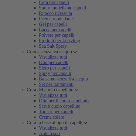
Cera per capelli
Spray modellante capelli
Ritocco ricrescita
Crema modellante
Gel per capelli
Lacca per capelli
Polvere per capelli
Prodotti per lo styling
Sea Salt Spray
Crema senza risciacquo
Visualizza tutti
Olio per capelli
Siero per capelli
Spray per capelli
Balsamo senza risciacquo
Set per trattamenti
Cura del cuoio capelluto
Visualizza tutti
Olio per il cuoio capelluto
Scrub cuoio capelluto
Tonico per capelli
Crema solare
Cura in base al tipo di capelli
Visualizza tutti
Anticrespo