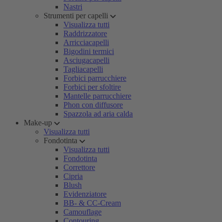
Nastri
Strumenti per capelli
Visualizza tutti
Raddrizzatore
Arricciacapelli
Bigodini termici
Asciugacapelli
Tagliacapelli
Forbici parrucchiere
Forbici per sfoltire
Mantelle parrucchiere
Phon con diffusore
Spazzola ad aria calda
Make-up
Visualizza tutti
Fondotinta
Visualizza tutti
Fondotinta
Correttore
Cipria
Blush
Evidenziatore
BB- & CC-Cream
Camouflage
Contouring