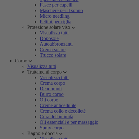
Fasce per capelli
Maschere per il sonno
Micro needling
Pettini per ciglia
Protezione solare viso
Visualizza tutti
Doposole
Autoabbronzanti
Crema solare
Trucco solare
Corpo
Visualizza tutti
Trattamenti corpo
Visualizza tutti
Crema corpo
Deodoranti
Burro corpo
Oli corpo
Creme anticellulite
Crema collo e décolleté
Cura dell'intimità
Oli essenziali e per massaggio
Spray corpo
Bagno e doccia
Visualizza tutti