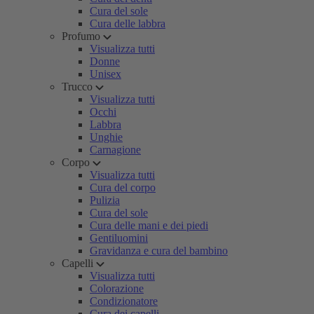
Cura del sole
Cura delle labbra
Profumo
Visualizza tutti
Donne
Unisex
Trucco
Visualizza tutti
Occhi
Labbra
Unghie
Carnagione
Corpo
Visualizza tutti
Cura del corpo
Pulizia
Cura del sole
Cura delle mani e dei piedi
Gentiluomini
Gravidanza e cura del bambino
Capelli
Visualizza tutti
Colorazione
Condizionatore
Cura dei capelli