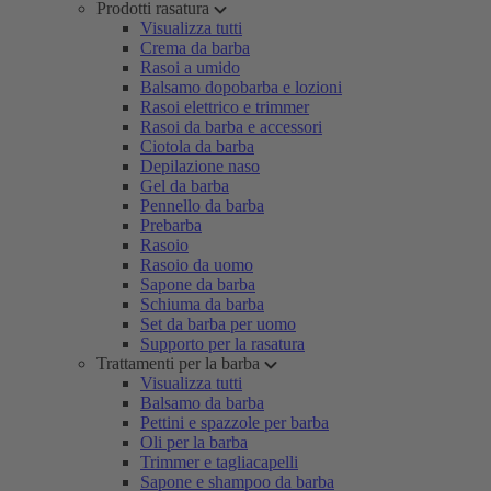
Prodotti rasatura
Visualizza tutti
Crema da barba
Rasoi a umido
Balsamo dopobarba e lozioni
Rasoi elettrico e trimmer
Rasoi da barba e accessori
Ciotola da barba
Depilazione naso
Gel da barba
Pennello da barba
Prebarba
Rasoio
Rasoio da uomo
Sapone da barba
Schiuma da barba
Set da barba per uomo
Supporto per la rasatura
Trattamenti per la barba
Visualizza tutti
Balsamo da barba
Pettini e spazzole per barba
Oli per la barba
Trimmer e tagliacapelli
Sapone e shampoo da barba