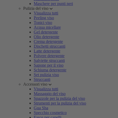
Maschere per punti neri
Pulizia del viso
Visualizza tutti
Peeling viso
Tonici viso
Acqua micellare
Gel detergente
Olio detergente
Crema detergente
Dischetti struccanti
Latte detergente
Polvere detergente
Salviette struccanti
Sapone per il viso
Schiuma detergente
Set pulizia viso
Struccanti
Accessori viso
Visualizza tutti
Massaggio del viso
Spazzole per la pulizia del viso
Strumenti per la pulizia del viso
Gua Sha
Specchio cosmetico
Fasce per capelli