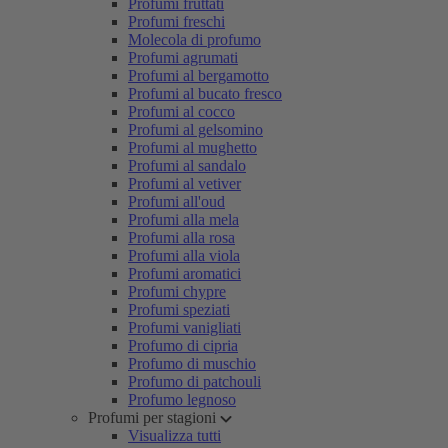
Profumi fruttati
Profumi freschi
Molecola di profumo
Profumi agrumati
Profumi al bergamotto
Profumi al bucato fresco
Profumi al cocco
Profumi al gelsomino
Profumi al mughetto
Profumi al sandalo
Profumi al vetiver
Profumi all'oud
Profumi alla mela
Profumi alla rosa
Profumi alla viola
Profumi aromatici
Profumi chypre
Profumi speziati
Profumi vanigliati
Profumo di cipria
Profumo di muschio
Profumo di patchouli
Profumo legnoso
Profumi per stagioni
Visualizza tutti