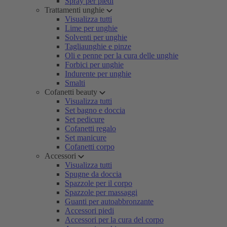
Spray per piedi
Trattamenti unghie
Visualizza tutti
Lime per unghie
Solventi per unghie
Tagliaunghie e pinze
Oli e penne per la cura delle unghie
Forbici per unghie
Indurente per unghie
Smalti
Cofanetti beauty
Visualizza tutti
Set bagno e doccia
Set pedicure
Cofanetti regalo
Set manicure
Cofanetti corpo
Accessori
Visualizza tutti
Spugne da doccia
Spazzole per il corpo
Spazzole per massaggi
Guanti per autoabbronzante
Accessori piedi
Accessori per la cura del corpo