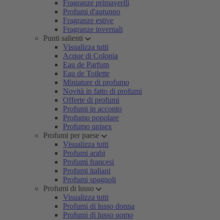
Fragranze primaverili
Profumi d'autunno
Fragranze estive
Fragranze invernali
Punti salienti
Visualizza tutti
Acque di Colonia
Eau de Parfum
Eau de Toilette
Miniature di profumo
Novità in fatto di profumi
Offerte di profumi
Profumi in acconto
Profumo popolare
Profumo unisex
Profumi per paese
Visualizza tutti
Profumi arabi
Profumi francesi
Profumi italiani
Profumi spagnoli
Profumi di lusso
Visualizza tutti
Profumi di lusso donna
Profumi di lusso uomo