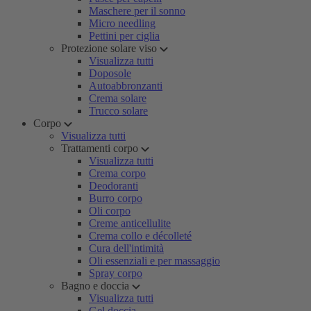
Maschere per il sonno
Micro needling
Pettini per ciglia
Protezione solare viso
Visualizza tutti
Doposole
Autoabbronzanti
Crema solare
Trucco solare
Corpo
Visualizza tutti
Trattamenti corpo
Visualizza tutti
Crema corpo
Deodoranti
Burro corpo
Oli corpo
Creme anticellulite
Crema collo e décolleté
Cura dell'intimità
Oli essenziali e per massaggio
Spray corpo
Bagno e doccia
Visualizza tutti
Gel doccia