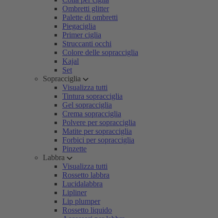
Ombretti glitter
Palette di ombretti
Piegaciglia
Primer ciglia
Struccanti occhi
Colore delle sopracciglia
Kajal
Set
Sopracciglia
Visualizza tutti
Tintura sopracciglia
Gel sopracciglia
Crema sopracciglia
Polvere per sopracciglia
Matite per sopracciglia
Forbici per sopracciglia
Pinzette
Labbra
Visualizza tutti
Rossetto labbra
Lucidalabbra
Lipliner
Lip plumper
Rossetto liquido