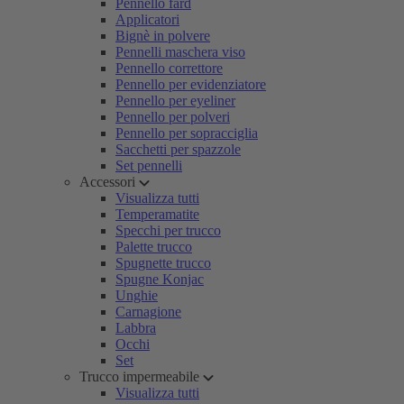
Pennello fard
Applicatori
Bignè in polvere
Pennelli maschera viso
Pennello correttore
Pennello per evidenziatore
Pennello per eyeliner
Pennello per polveri
Pennello per sopracciglia
Sacchetti per spazzole
Set pennelli
Accessori
Visualizza tutti
Temperamatite
Specchi per trucco
Palette trucco
Spugnette trucco
Spugne Konjac
Unghie
Carnagione
Labbra
Occhi
Set
Trucco impermeabile
Visualizza tutti