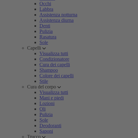
Occhi
Labbra
Assistenza notturna
Assistenza diurna
Denti
Pulizia
Rasatura
Sole
Capelli
Visualizza tutti
Condizionatore
Cura dei capelli
Shampoo
Colore dei capelli
Stile
Cura del corpo
Visualizza tutti
Mani e piedi
Lozioni
Oli
Pulizia
Sole
Deodoranti
Saponi
Trucco