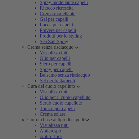
Spray modellante capelli
Ritocco ricrescita
Crema modellante
Gel per capelli
Lacca per capelli
Polvere per capelli
Prodotti per lo styling
Sea Salt Spray
Crema senza risciacquo
Visualizza tutti
Olio per capelli
Siero per capelli
Spray per capelli
Balsamo senza risciacquo
Set per trattamenti
Cura del cuoio capelluto
Visualizza tutti
Olio per il cuoio capelluto
Scrub cuoio capelluto
Tonico per capelli
Crema solare
Cura in base al tipo di capelli
Visualizza tutti
Anticrespo
Antiforfora