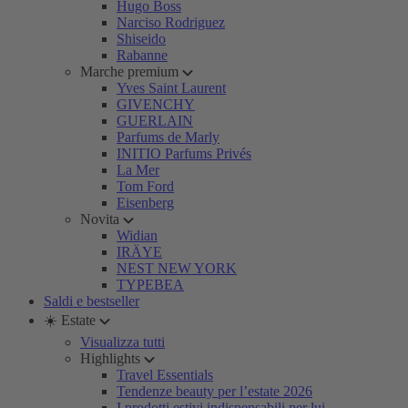
Hugo Boss
Narciso Rodriguez
Shiseido
Rabanne
Marche premium
Yves Saint Laurent
GIVENCHY
GUERLAIN
Parfums de Marly
INITIO Parfums Privés
La Mer
Tom Ford
Eisenberg
Novita
Widian
IRÄYE
NEST NEW YORK
TYPEBEA
Saldi e bestseller
☀️ Estate
Visualizza tutti
Highlights
Travel Essentials
Tendenze beauty per l’estate 2026
I prodotti estivi indispensabili per lui