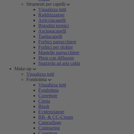
Strumenti per capelli
Visualizza tutti
Raddrizzatore
Arricciacapelli
Bigodini termici
Asciugacapelli
Tagliacapelli
Forbici parrucchiere
Forbici per sfoltire
Mantelle parrucchiere
Phon con diffusore
Spazzola ad aria calda
Make-up
Visualizza tutti
Fondotinta
Visualizza tutti
Fondotinta
Correttore
Cipria
Blush
Evidenziatore
BB- & CC-Cream
Camouflage
Contouring
Correttore