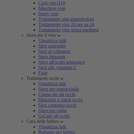
Cura con Q10
Maschere viso
Spray viso
Trattamento anti-imperfezioni
Trattamento viso 24 ore su 24
Trattamento viso senza parabeni
Siero per il viso
Visualizza tutti
Sieri antirughe
Sieri al collagene
Siero idratante
Siero all'acido ialuronico
Sieri alla vitamina C
Fiale
Trattamenti occhi
Visualizza tutti
Siero per sopracciglia
Crema per gli occhi
Maschere e patch occhi
Sieri contorno occhi
Siero per ciglia
Gel per gli occhi
Cura delle labbra
Visualizza tutti
Balsamo per labbra