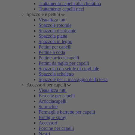
Trattamento capelli alla cheratina
Trattamento capelli ricci
Spazzole e pettini
Visualizza tutti
Spazzole rotonde
Spazzola districante
Spazzola piatta
Spazzola in legno
Pettini per capelli
Pettine a coda
Pettine arricciacapelli
Pettini da taglio per capelli
Spazzola con setole di cinghiale
Spazzola scheletro
Spazzole per il massaggio della testa
Accessori per capelli
Visualizza tutti
Fascette per capelli
Arricciacapelli
Scrunchie
Fermagli e barrette per capelli
Bottiglie spray
Accessori
Forcine per capelli
Nastri