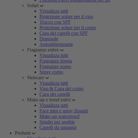
Solari
Visualizza tutti
Protezione solare per il viso
Trucco con SPF
Protezione solare per il corpo
Cura dei capelli con SPF
Doposole
Autoabbronzante
Fragranze estive
Visualizza tutti
Fragranze donna
Fragranze uomo
Spray corpo
Skincare
Visualizza tutti
Viso & Cura del corpo
Cura dei capelli
Make-up e trend estivi
Visualizza tutti
Face mist e spray fissanti
Make-up waterproof
Smalto per unghie
Capelli da spiaggia
Profumi