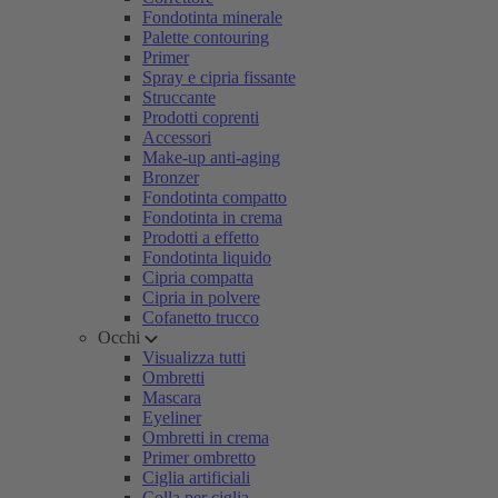
Fondotinta minerale
Palette contouring
Primer
Spray e cipria fissante
Struccante
Prodotti coprenti
Accessori
Make-up anti-aging
Bronzer
Fondotinta compatto
Fondotinta in crema
Prodotti a effetto
Fondotinta liquido
Cipria compatta
Cipria in polvere
Cofanetto trucco
Occhi
Visualizza tutti
Ombretti
Mascara
Eyeliner
Ombretti in crema
Primer ombretto
Ciglia artificiali
Colla per ciglia