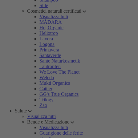
Stile
Cosmetici naturali certificati
Visualizza tutti
MÁDARA
Hej Organic
Heliotrop
Lavera
Logona
Primavera
Santaverde
Sante Naturkosmetik
Tautropfen
We Love The Planet
Weleda
Mukti Organics
Cattier
GG's True Organics
Trilogy
Zao
Salute
Visualizza tutti
Bende e Medicazione
Visualizza tutti
Guarigione delle ferite