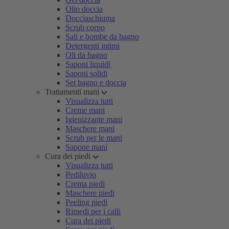
Olio doccia
Docciaschiuma
Scrub corpo
Sali e bombe da bagno
Detergenti intimi
Oli da bagno
Saponi liquidi
Saponi solidi
Set bagno e doccia
Trattamenti mani
Visualizza tutti
Creme mani
Igienizzante mani
Maschere mani
Scrub per le mani
Sapone mani
Cura dei piedi
Visualizza tutti
Pediluvio
Crema piedi
Maschere piedi
Peeling piedi
Rimedi per i calli
Cura dei piedi