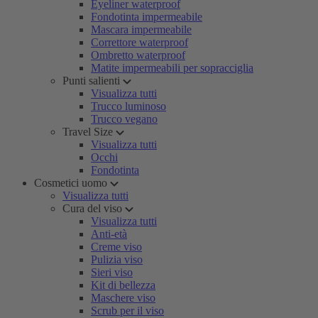
Eyeliner waterproof
Fondotinta impermeabile
Mascara impermeabile
Correttore waterproof
Ombretto waterproof
Matite impermeabili per sopracciglia
Punti salienti
Visualizza tutti
Trucco luminoso
Trucco vegano
Travel Size
Visualizza tutti
Occhi
Fondotinta
Cosmetici uomo
Visualizza tutti
Cura del viso
Visualizza tutti
Anti-età
Creme viso
Pulizia viso
Sieri viso
Kit di bellezza
Maschere viso
Scrub per il viso