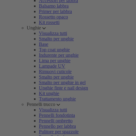
Accessori per labbra
Balsamo labbra
Primer per labbra
Rossetto opaco
Kit rossetti
Unghie
Visualizza tutti
Smalto per unghie
Base
Top coat unghie
Indurente per unghie
Lima per unghie
Lampade UV
Rimuovi cuticole
Smalto per unghie
Smalto per unghie in gel
Unghie finte e nail design
Kit unghie
Trattamento unghie
Pennelli trucco
Visualizza tutti
Pennelli fondotinta
Pennelli ombretto
Pennello per labbra
Pulitore per spazzole