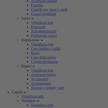
Accessori unghie
Flanella
Gioielli per mani e piedi
Guanti esfolianti
Solari
Visualizza tutti
Doposole
Autoabbronzanti
Protezione solare
Depilazione
Visualizza tutti
Cera fredda e calda
Rasoi
Cura della barba
Crema depilatoria
Bagno
Visualizza tutti
Accessori bagno
Accappatoi
Asciugamani
Trousse e beauty case
Capelli
Visualizza tutti
Shampoo
Visualizza tutti