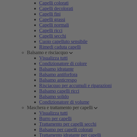
Capelli colorati
Capelli decolorati
Capelli fini
Capelli grassi
Capelli normali
Capelli ricci
Capelli secchi
Cuoio capelluto sensibile
Rimedi caduta capelli
Balsamo e risciacquo
Visualizza tutti
Condizionatore di colore
Balsamo idratante
Balsamo antiforfora
Balsamo anticrespo
Risciacquo per accumuli e riparazioni
Balsamo capelli ricci
Balsamo solido
Condizionatore di volume
Maschera e trattamento per capelli
Visualizza tutti
Burro per capelli
Trattamento per capelli secchi
Balsamo per capelli colorati
Trattamento idratante per capelli