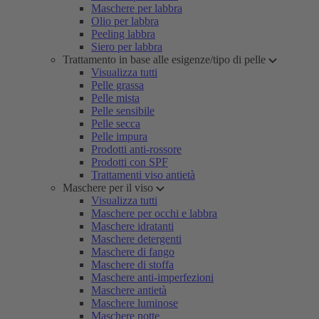
Maschere per labbra
Olio per labbra
Peeling labbra
Siero per labbra
Trattamento in base alle esigenze/tipo di pelle
Visualizza tutti
Pelle grassa
Pelle mista
Pelle sensibile
Pelle secca
Pelle impura
Prodotti anti-rossore
Prodotti con SPF
Trattamenti viso antietà
Maschere per il viso
Visualizza tutti
Maschere per occhi e labbra
Maschere idratanti
Maschere detergenti
Maschere di fango
Maschere di stoffa
Maschere anti-imperfezioni
Maschere antietà
Maschere luminose
Maschere notte