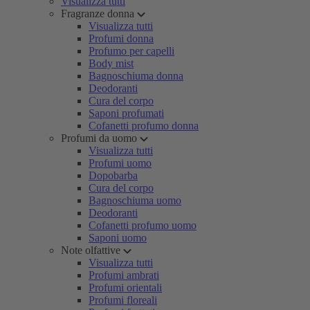
Visualizza tutti
Fragranze donna
Visualizza tutti
Profumi donna
Profumo per capelli
Body mist
Bagnoschiuma donna
Deodoranti
Cura del corpo
Saponi profumati
Cofanetti profumo donna
Profumi da uomo
Visualizza tutti
Profumi uomo
Dopobarba
Cura del corpo
Bagnoschiuma uomo
Deodoranti
Cofanetti profumo uomo
Saponi uomo
Note olfattive
Visualizza tutti
Profumi ambrati
Profumi orientali
Profumi floreali