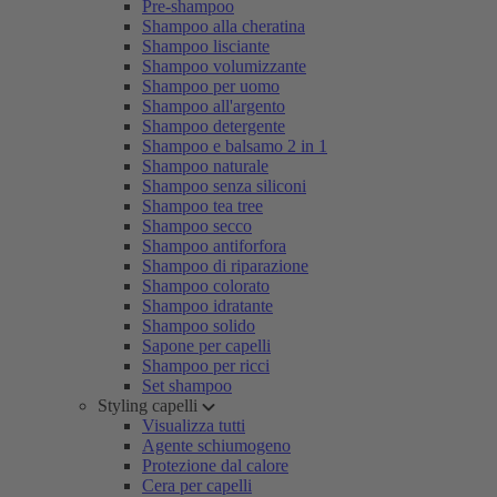
Pre-shampoo
Shampoo alla cheratina
Shampoo lisciante
Shampoo volumizzante
Shampoo per uomo
Shampoo all'argento
Shampoo detergente
Shampoo e balsamo 2 in 1
Shampoo naturale
Shampoo senza siliconi
Shampoo tea tree
Shampoo secco
Shampoo antiforfora
Shampoo di riparazione
Shampoo colorato
Shampoo idratante
Shampoo solido
Sapone per capelli
Shampoo per ricci
Set shampoo
Styling capelli
Visualizza tutti
Agente schiumogeno
Protezione dal calore
Cera per capelli