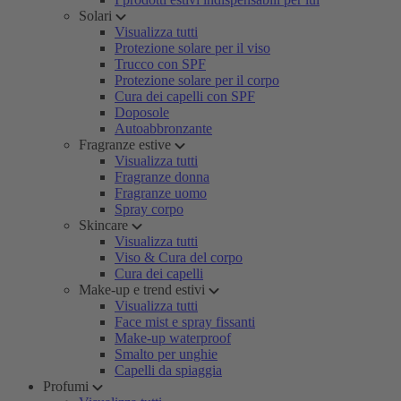
Solari
Visualizza tutti
Protezione solare per il viso
Trucco con SPF
Protezione solare per il corpo
Cura dei capelli con SPF
Doposole
Autoabbronzante
Fragranze estive
Visualizza tutti
Fragranze donna
Fragranze uomo
Spray corpo
Skincare
Visualizza tutti
Viso & Cura del corpo
Cura dei capelli
Make-up e trend estivi
Visualizza tutti
Face mist e spray fissanti
Make-up waterproof
Smalto per unghie
Capelli da spiaggia
Profumi