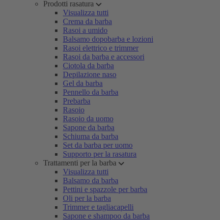
Prodotti rasatura
Visualizza tutti
Crema da barba
Rasoi a umido
Balsamo dopobarba e lozioni
Rasoi elettrico e trimmer
Rasoi da barba e accessori
Ciotola da barba
Depilazione naso
Gel da barba
Pennello da barba
Prebarba
Rasoio
Rasoio da uomo
Sapone da barba
Schiuma da barba
Set da barba per uomo
Supporto per la rasatura
Trattamenti per la barba
Visualizza tutti
Balsamo da barba
Pettini e spazzole per barba
Oli per la barba
Trimmer e tagliacapelli
Sapone e shampoo da barba