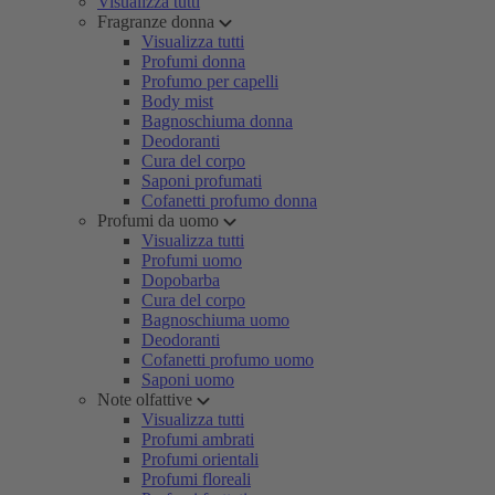
Visualizza tutti
Fragranze donna
Visualizza tutti
Profumi donna
Profumo per capelli
Body mist
Bagnoschiuma donna
Deodoranti
Cura del corpo
Saponi profumati
Cofanetti profumo donna
Profumi da uomo
Visualizza tutti
Profumi uomo
Dopobarba
Cura del corpo
Bagnoschiuma uomo
Deodoranti
Cofanetti profumo uomo
Saponi uomo
Note olfattive
Visualizza tutti
Profumi ambrati
Profumi orientali
Profumi floreali