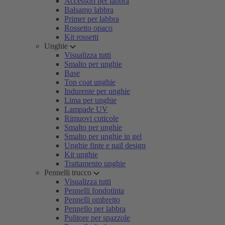
Accessori per labbra
Balsamo labbra
Primer per labbra
Rossetto opaco
Kit rossetti
Unghie
Visualizza tutti
Smalto per unghie
Base
Top coat unghie
Indurente per unghie
Lima per unghie
Lampade UV
Rimuovi cuticole
Smalto per unghie
Smalto per unghie in gel
Unghie finte e nail design
Kit unghie
Trattamento unghie
Pennelli trucco
Visualizza tutti
Pennelli fondotinta
Pennelli ombretto
Pennello per labbra
Pulitore per spazzole