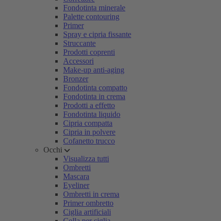
Fondotinta minerale
Palette contouring
Primer
Spray e cipria fissante
Struccante
Prodotti coprenti
Accessori
Make-up anti-aging
Bronzer
Fondotinta compatto
Fondotinta in crema
Prodotti a effetto
Fondotinta liquido
Cipria compatta
Cipria in polvere
Cofanetto trucco
Occhi
Visualizza tutti
Ombretti
Mascara
Eyeliner
Ombretti in crema
Primer ombretto
Ciglia artificiali
Colla per ciglia