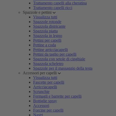
Trattamento capelli alla cheratina
Trattamento capelli ricci
Spazzole e pettini
Visualizza tutti
Spazzole rotonde
Spazzola districante
Spazzola piatta
Spazzola in legno
Pettini per capelli
Pettine a coda
Pettine arricciacapelli
Pettini da taglio per capelli
Spazzola con setole di cinghiale
Spazzola scheletro
Spazzole per il massaggio della testa
Accessori per capelli
Visualizza tutti
Fascette per capelli
Arricciacapelli
Scrunchie
Fermagli e barrette per capelli
Bottiglie spray
Accessori
Forcine per capelli
Nastri