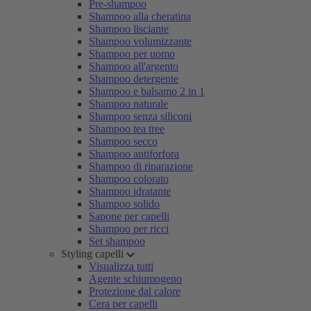
Pre-shampoo
Shampoo alla cheratina
Shampoo lisciante
Shampoo volumizzante
Shampoo per uomo
Shampoo all'argento
Shampoo detergente
Shampoo e balsamo 2 in 1
Shampoo naturale
Shampoo senza siliconi
Shampoo tea tree
Shampoo secco
Shampoo antiforfora
Shampoo di riparazione
Shampoo colorato
Shampoo idratante
Shampoo solido
Sapone per capelli
Shampoo per ricci
Set shampoo
Styling capelli
Visualizza tutti
Agente schiumogeno
Protezione dal calore
Cera per capelli