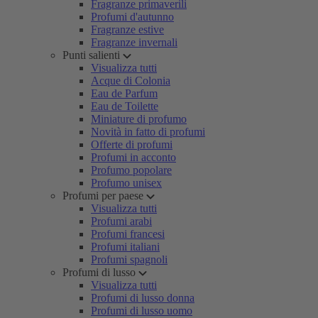
Fragranze primaverili
Profumi d'autunno
Fragranze estive
Fragranze invernali
Punti salienti
Visualizza tutti
Acque di Colonia
Eau de Parfum
Eau de Toilette
Miniature di profumo
Novità in fatto di profumi
Offerte di profumi
Profumi in acconto
Profumo popolare
Profumo unisex
Profumi per paese
Visualizza tutti
Profumi arabi
Profumi francesi
Profumi italiani
Profumi spagnoli
Profumi di lusso
Visualizza tutti
Profumi di lusso donna
Profumi di lusso uomo