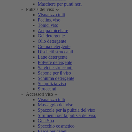
Maschere per punti neri
Pulizia del viso
Visualizza tutti
Peeling viso
Tonici viso
Acqua micellare
Gel detergente
Olio detergente
Crema detergente
Dischetti struccanti
Latte detergente
Polvere detergente
Salviette struccanti
Sapone per il viso
Schiuma detergente
Set pulizia viso
Struccanti
Accessori viso
Visualizza tutti
Massaggio del viso
Spazzole per la pulizia del viso
Strumenti per la pulizia del viso
Gua Sha
Specchio cosmetico
Fasce per capelli