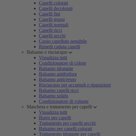
Capelli colorati
Capelli decolorati
Capelli fini
Capelli grassi
Capelli normali
Capelli ricci
Capelli secchi
Cuoio capelluto sensibile
Rimedi caduta capelli
Balsamo e risciacquo
Visualizza tutti
Condizionatore di colore
Balsamo idratante
Balsamo antiforfora
Balsamo anticrespo
Risciacquo per accumuli e riparazioni
Balsamo capelli ricci
Balsamo solido
Condizionatore di volume
Maschera e trattamento per capelli
Visualizza tutti
Burro per capelli
Trattamento per capelli secchi
Balsamo per capelli colorati
Trattamento idratante per capelli