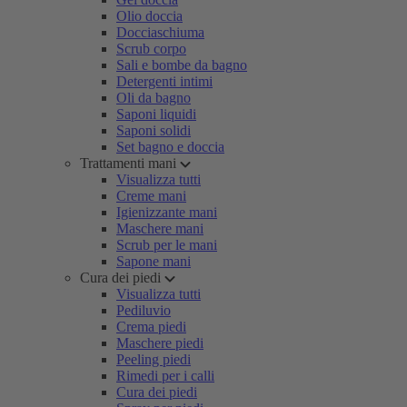
Olio doccia
Docciaschiuma
Scrub corpo
Sali e bombe da bagno
Detergenti intimi
Oli da bagno
Saponi liquidi
Saponi solidi
Set bagno e doccia
Trattamenti mani
Visualizza tutti
Creme mani
Igienizzante mani
Maschere mani
Scrub per le mani
Sapone mani
Cura dei piedi
Visualizza tutti
Pediluvio
Crema piedi
Maschere piedi
Peeling piedi
Rimedi per i calli
Cura dei piedi