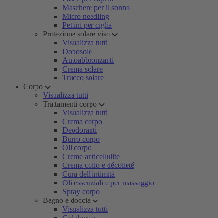
Maschere per il sonno
Micro needling
Pettini per ciglia
Protezione solare viso
Visualizza tutti
Doposole
Autoabbronzanti
Crema solare
Trucco solare
Corpo
Visualizza tutti
Trattamenti corpo
Visualizza tutti
Crema corpo
Deodoranti
Burro corpo
Oli corpo
Creme anticellulite
Crema collo e décolleté
Cura dell'intimità
Oli essenziali e per massaggio
Spray corpo
Bagno e doccia
Visualizza tutti
Gel doccia