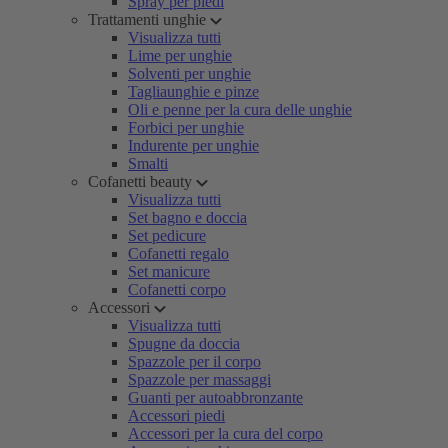
Spray per piedi
Trattamenti unghie
Visualizza tutti
Lime per unghie
Solventi per unghie
Tagliaunghie e pinze
Oli e penne per la cura delle unghie
Forbici per unghie
Indurente per unghie
Smalti
Cofanetti beauty
Visualizza tutti
Set bagno e doccia
Set pedicure
Cofanetti regalo
Set manicure
Cofanetti corpo
Accessori
Visualizza tutti
Spugne da doccia
Spazzole per il corpo
Spazzole per massaggi
Guanti per autoabbronzante
Accessori piedi
Accessori per la cura del corpo