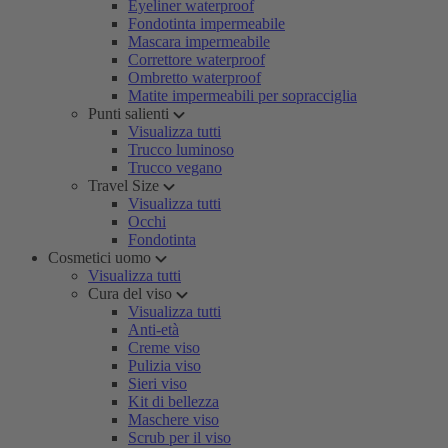
Eyeliner waterproof
Fondotinta impermeabile
Mascara impermeabile
Correttore waterproof
Ombretto waterproof
Matite impermeabili per sopracciglia
Punti salienti
Visualizza tutti
Trucco luminoso
Trucco vegano
Travel Size
Visualizza tutti
Occhi
Fondotinta
Cosmetici uomo
Visualizza tutti
Cura del viso
Visualizza tutti
Anti-età
Creme viso
Pulizia viso
Sieri viso
Kit di bellezza
Maschere viso
Scrub per il viso