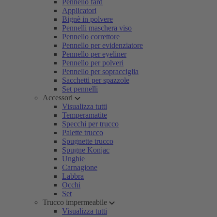
Pennello fard
Applicatori
Bignè in polvere
Pennelli maschera viso
Pennello correttore
Pennello per evidenziatore
Pennello per eyeliner
Pennello per polveri
Pennello per sopracciglia
Sacchetti per spazzole
Set pennelli
Accessori
Visualizza tutti
Temperamatite
Specchi per trucco
Palette trucco
Spugnette trucco
Spugne Konjac
Unghie
Carnagione
Labbra
Occhi
Set
Trucco impermeabile
Visualizza tutti