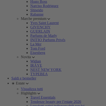
Hugo Boss
Narciso Rodriguez
Shiseido
Rabanne
Marche premium
Yves Saint Laurent
GIVENCHY
GUERLAIN
Parfums de Marly
INITIO Parfums Privés
La Mer
Tom Ford
Eisenberg
Novita
Widian
IRÄYE
NEST NEW YORK
TYPEBEA
Saldi e bestseller
☀️ Estate
Visualizza tutti
Highlights
Travel Essentials
Tendenze beauty per l’estate 2026
I prodotti estivi indispensabili per lui