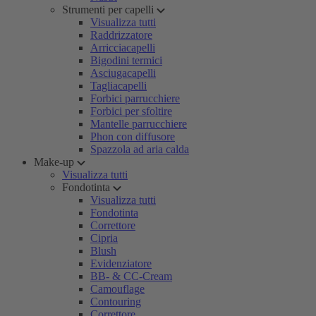
Strumenti per capelli
Visualizza tutti
Raddrizzatore
Arricciacapelli
Bigodini termici
Asciugacapelli
Tagliacapelli
Forbici parrucchiere
Forbici per sfoltire
Mantelle parrucchiere
Phon con diffusore
Spazzola ad aria calda
Make-up
Visualizza tutti
Fondotinta
Visualizza tutti
Fondotinta
Correttore
Cipria
Blush
Evidenziatore
BB- & CC-Cream
Camouflage
Contouring
Correttore