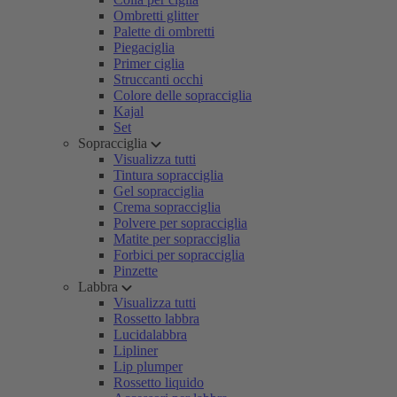
Ombretti glitter
Palette di ombretti
Piegaciglia
Primer ciglia
Struccanti occhi
Colore delle sopracciglia
Kajal
Set
Sopracciglia
Visualizza tutti
Tintura sopracciglia
Gel sopracciglia
Crema sopracciglia
Polvere per sopracciglia
Matite per sopracciglia
Forbici per sopracciglia
Pinzette
Labbra
Visualizza tutti
Rossetto labbra
Lucidalabbra
Lipliner
Lip plumper
Rossetto liquido