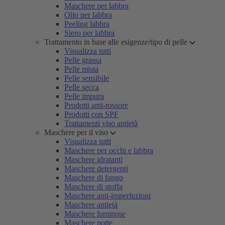
Maschere per labbra
Olio per labbra
Peeling labbra
Siero per labbra
Trattamento in base alle esigenze/tipo di pelle
Visualizza tutti
Pelle grassa
Pelle mista
Pelle sensibile
Pelle secca
Pelle impura
Prodotti anti-rossore
Prodotti con SPF
Trattamenti viso antietà
Maschere per il viso
Visualizza tutti
Maschere per occhi e labbra
Maschere idratanti
Maschere detergenti
Maschere di fango
Maschere di stoffa
Maschere anti-imperfezioni
Maschere antietà
Maschere luminose
Maschere notte