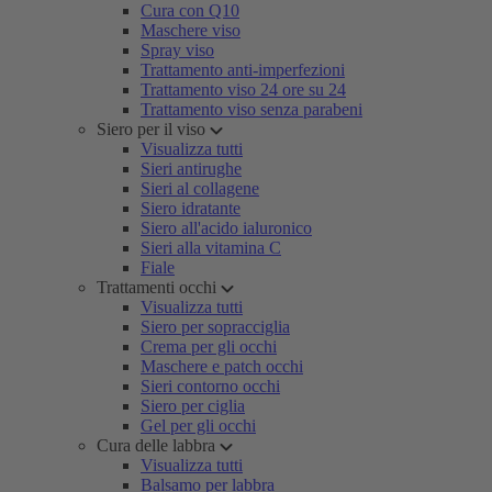
Cura con Q10
Maschere viso
Spray viso
Trattamento anti-imperfezioni
Trattamento viso 24 ore su 24
Trattamento viso senza parabeni
Siero per il viso
Visualizza tutti
Sieri antirughe
Sieri al collagene
Siero idratante
Siero all'acido ialuronico
Sieri alla vitamina C
Fiale
Trattamenti occhi
Visualizza tutti
Siero per sopracciglia
Crema per gli occhi
Maschere e patch occhi
Sieri contorno occhi
Siero per ciglia
Gel per gli occhi
Cura delle labbra
Visualizza tutti
Balsamo per labbra