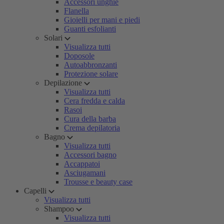
Accessori unghie
Flanella
Gioielli per mani e piedi
Guanti esfolianti
Solari
Visualizza tutti
Doposole
Autoabbronzanti
Protezione solare
Depilazione
Visualizza tutti
Cera fredda e calda
Rasoi
Cura della barba
Crema depilatoria
Bagno
Visualizza tutti
Accessori bagno
Accappatoi
Asciugamani
Trousse e beauty case
Capelli
Visualizza tutti
Shampoo
Visualizza tutti