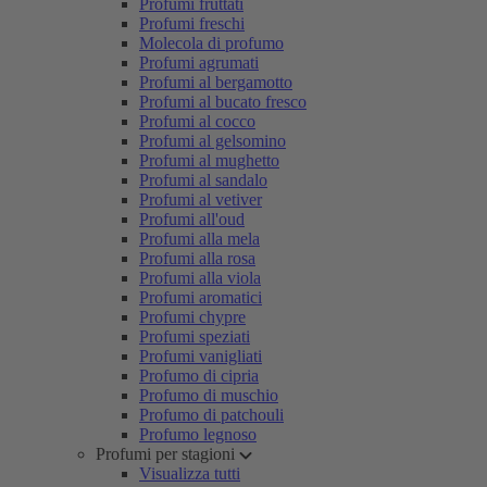
Profumi fruttati
Profumi freschi
Molecola di profumo
Profumi agrumati
Profumi al bergamotto
Profumi al bucato fresco
Profumi al cocco
Profumi al gelsomino
Profumi al mughetto
Profumi al sandalo
Profumi al vetiver
Profumi all'oud
Profumi alla mela
Profumi alla rosa
Profumi alla viola
Profumi aromatici
Profumi chypre
Profumi speziati
Profumi vanigliati
Profumo di cipria
Profumo di muschio
Profumo di patchouli
Profumo legnoso
Profumi per stagioni
Visualizza tutti