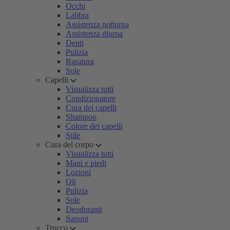
Occhi
Labbra
Assistenza notturna
Assistenza diurna
Denti
Pulizia
Rasatura
Sole
Capelli
Visualizza tutti
Condizionatore
Cura dei capelli
Shampoo
Colore dei capelli
Stile
Cura del corpo
Visualizza tutti
Mani e piedi
Lozioni
Oli
Pulizia
Sole
Deodoranti
Saponi
Trucco