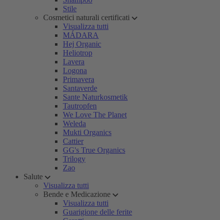
Stile
Cosmetici naturali certificati
Visualizza tutti
MÁDARA
Hej Organic
Heliotrop
Lavera
Logona
Primavera
Santaverde
Sante Naturkosmetik
Tautropfen
We Love The Planet
Weleda
Mukti Organics
Cattier
GG's True Organics
Trilogy
Zao
Salute
Visualizza tutti
Bende e Medicazione
Visualizza tutti
Guarigione delle ferite