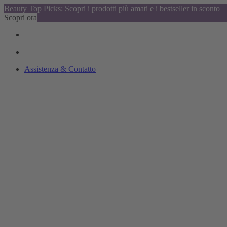
Beauty Top Picks: Scopri i prodotti più amati e i bestseller in sconto
Scopri ora
Assistenza & Contatto