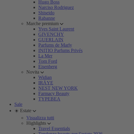
Hugo Boss
Narciso Rodriguez
Shiseido
Rabanne
Marche premium
Yves Saint Laurent
GIVENCHY
GUERLAIN
Parfums de Marly
INITIO Parfums Privés
La Mer
Tom Ford
Eisenberg
Novita
Widian
IRÄYE
NEST NEW YORK
Farmacy Beauty
TYPEBEA
Sale
☀️ Estate
Visualizza tutti
Highlights
Travel Essentials
Tendenze beauty per l’estate 2026