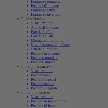
Fragranze primaverili
Profumi d'autunno
Fragranze estive
Fragranze invernali
Punti salienti
Visualizza tutti
Acque di Colonia
Eau de Parfum
Eau de Toilette
Miniature di profumo
Novità in fatto di profumi
Offerte di profumi
Profumi in acconto
Profumo popolare
Profumo unisex
Profumi per paese
Visualizza tutti
Profumi arabi
Profumi francesi
Profumi italiani
Profumi spagnoli
Profumi di lusso
Visualizza tutti
Profumi di lusso donna
Profumi di lusso uomo