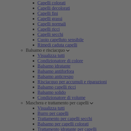
Capelli colorati
Capelli decolorati
Capelli fini
Capelli grassi
Capelli normali
Capelli ricci
Capelli secchi
Cuoio capelluto sensibile
Rimedi caduta capelli
Balsamo e risciacquo
Visualizza tutti
Condizionatore di colore
Balsamo idratante
Balsamo antiforfora
Balsamo anticrespo
Risciacquo per accumuli e riparazioni
Balsamo capelli ricci
Balsamo solido
Condizionatore di volume
Maschera e trattamento per capelli
Visualizza tutti
Burro per capelli
Trattamento per capelli secchi
Balsamo per capelli colorati
Trattamento idratante per capelli