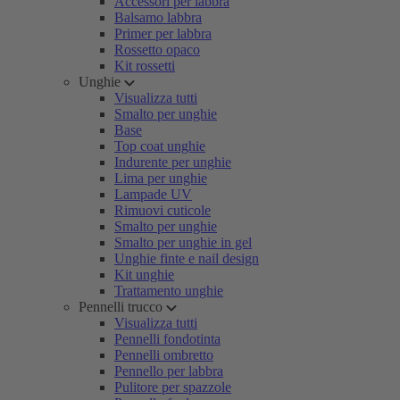
Accessori per labbra
Balsamo labbra
Primer per labbra
Rossetto opaco
Kit rossetti
Unghie
Visualizza tutti
Smalto per unghie
Base
Top coat unghie
Indurente per unghie
Lima per unghie
Lampade UV
Rimuovi cuticole
Smalto per unghie
Smalto per unghie in gel
Unghie finte e nail design
Kit unghie
Trattamento unghie
Pennelli trucco
Visualizza tutti
Pennelli fondotinta
Pennelli ombretto
Pennello per labbra
Pulitore per spazzole