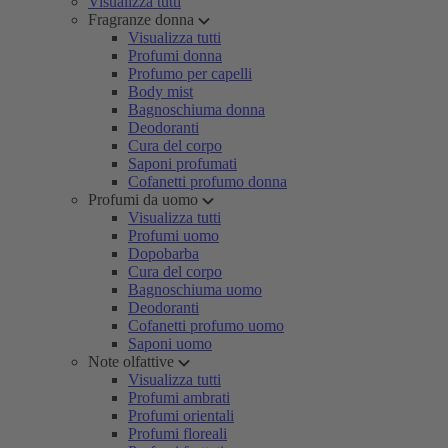
Visualizza tutti
Fragranze donna
Visualizza tutti
Profumi donna
Profumo per capelli
Body mist
Bagnoschiuma donna
Deodoranti
Cura del corpo
Saponi profumati
Cofanetti profumo donna
Profumi da uomo
Visualizza tutti
Profumi uomo
Dopobarba
Cura del corpo
Bagnoschiuma uomo
Deodoranti
Cofanetti profumo uomo
Saponi uomo
Note olfattive
Visualizza tutti
Profumi ambrati
Profumi orientali
Profumi floreali