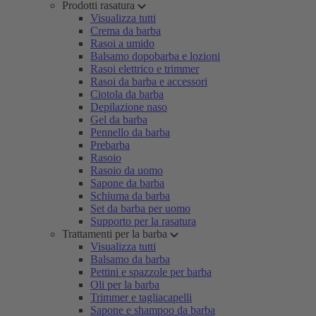
Prodotti rasatura
Visualizza tutti
Crema da barba
Rasoi a umido
Balsamo dopobarba e lozioni
Rasoi elettrico e trimmer
Rasoi da barba e accessori
Ciotola da barba
Depilazione naso
Gel da barba
Pennello da barba
Prebarba
Rasoio
Rasoio da uomo
Sapone da barba
Schiuma da barba
Set da barba per uomo
Supporto per la rasatura
Trattamenti per la barba
Visualizza tutti
Balsamo da barba
Pettini e spazzole per barba
Oli per la barba
Trimmer e tagliacapelli
Sapone e shampoo da barba