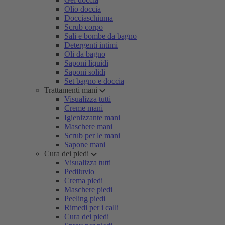
Olio doccia
Docciaschiuma
Scrub corpo
Sali e bombe da bagno
Detergenti intimi
Oli da bagno
Saponi liquidi
Saponi solidi
Set bagno e doccia
Trattamenti mani
Visualizza tutti
Creme mani
Igienizzante mani
Maschere mani
Scrub per le mani
Sapone mani
Cura dei piedi
Visualizza tutti
Pediluvio
Crema piedi
Maschere piedi
Peeling piedi
Rimedi per i calli
Cura dei piedi