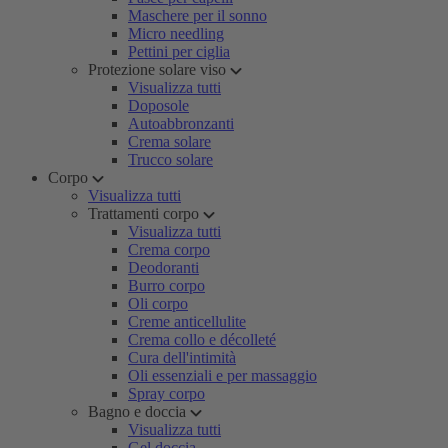
Maschere per il sonno
Micro needling
Pettini per ciglia
Protezione solare viso
Visualizza tutti
Doposole
Autoabbronzanti
Crema solare
Trucco solare
Corpo
Visualizza tutti
Trattamenti corpo
Visualizza tutti
Crema corpo
Deodoranti
Burro corpo
Oli corpo
Creme anticellulite
Crema collo e décolleté
Cura dell'intimità
Oli essenziali e per massaggio
Spray corpo
Bagno e doccia
Visualizza tutti
Gel doccia