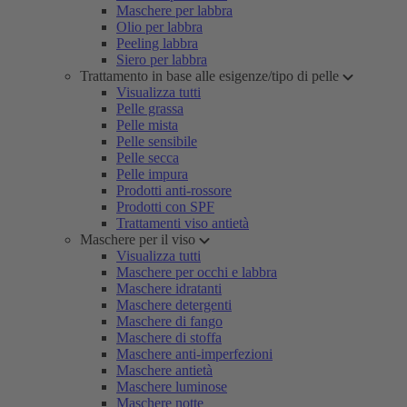
Maschere per labbra
Olio per labbra
Peeling labbra
Siero per labbra
Trattamento in base alle esigenze/tipo di pelle
Visualizza tutti
Pelle grassa
Pelle mista
Pelle sensibile
Pelle secca
Pelle impura
Prodotti anti-rossore
Prodotti con SPF
Trattamenti viso antietà
Maschere per il viso
Visualizza tutti
Maschere per occhi e labbra
Maschere idratanti
Maschere detergenti
Maschere di fango
Maschere di stoffa
Maschere anti-imperfezioni
Maschere antietà
Maschere luminose
Maschere notte