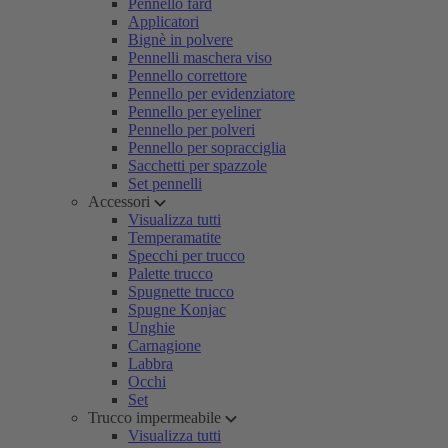
Pennello fard
Applicatori
Bignè in polvere
Pennelli maschera viso
Pennello correttore
Pennello per evidenziatore
Pennello per eyeliner
Pennello per polveri
Pennello per sopracciglia
Sacchetti per spazzole
Set pennelli
Accessori
Visualizza tutti
Temperamatite
Specchi per trucco
Palette trucco
Spugnette trucco
Spugne Konjac
Unghie
Carnagione
Labbra
Occhi
Set
Trucco impermeabile
Visualizza tutti