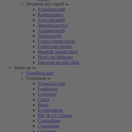
Strumenti per capelli
Visualizza tutti
Raddrizzatore
Arricciacapelli
Bigodini termici
Asciugacapelli
Tagliacapelli
Forbici parrucchiere
Forbici per sfoltire
Mantelle parrucchiere
Phon con diffusore
Spazzola ad aria calda
Make-up
Visualizza tutti
Fondotinta
Visualizza tutti
Fondotinta
Correttore
Cipria
Blush
Evidenziatore
BB- & CC-Cream
Camouflage
Contouring
Correttore