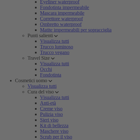
Eyeliner waterproof
Fondotinta impermeabile
Mascara impermeabile
Correttore waterproof
Ombretto waterproof
Matite impermeabili per sopracciglia
Punti salienti
Visualizza tutti
Trucco luminoso
Trucco vegano
Travel Size
Visualizza tutti
Occhi
Fondotinta
Cosmetici uomo
Visualizza tutti
Cura del viso
Visualizza tutti
Anti-età
Creme viso
Pulizia viso
Sieri viso
Kit di bellezza
Maschere viso
Scrub per il viso