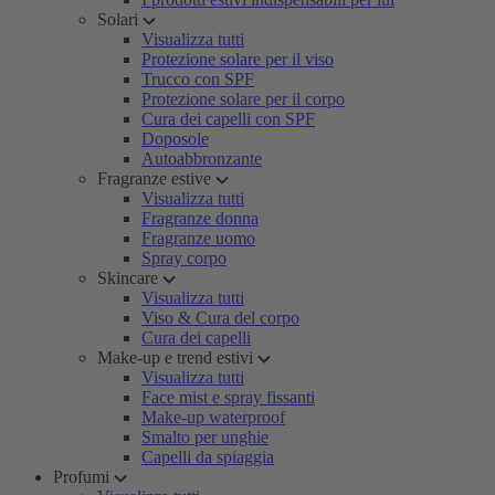
Solari
Visualizza tutti
Protezione solare per il viso
Trucco con SPF
Protezione solare per il corpo
Cura dei capelli con SPF
Doposole
Autoabbronzante
Fragranze estive
Visualizza tutti
Fragranze donna
Fragranze uomo
Spray corpo
Skincare
Visualizza tutti
Viso & Cura del corpo
Cura dei capelli
Make-up e trend estivi
Visualizza tutti
Face mist e spray fissanti
Make-up waterproof
Smalto per unghie
Capelli da spiaggia
Profumi