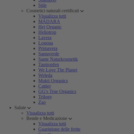
Stile
Cosmetici naturali certificati
Visualizza tutti
MÁDARA
Hej Organic
Heliotrop
Lavera
Logona
Primavera
Santaverde
Sante Naturkosmetik
Tautropfen
We Love The Planet
Weleda
Mukti Organics
Cattier
GG's True Organics
Trilogy
Zao
Salute
Visualizza tutti
Bende e Medicazione
Visualizza tutti
Guarigione delle ferite