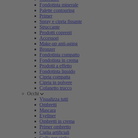
Fondotinta minerale
Palette contouring
Primer
Spray e cipria fissante
Struccante
Prodotti coprenti
Accessori
Make-up anti-aging
Bronzer
Fondotinta compatto
Fondotinta in crema
Prodotti a effetto
Fondotinta liquido
Cipria compatta
Cipria in polvere
Cofanetto trucco
Occhi
Visualizza tutti
Ombretti
Mascara
Eyeliner
Ombretti in crema
Primer ombretto
Ciglia artificiali
Colla per ciglia