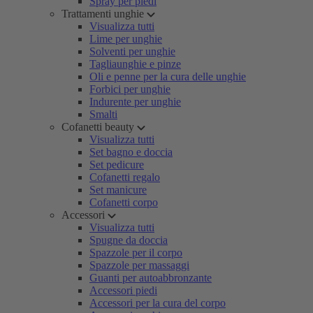
Spray per piedi
Trattamenti unghie
Visualizza tutti
Lime per unghie
Solventi per unghie
Tagliaunghie e pinze
Oli e penne per la cura delle unghie
Forbici per unghie
Indurente per unghie
Smalti
Cofanetti beauty
Visualizza tutti
Set bagno e doccia
Set pedicure
Cofanetti regalo
Set manicure
Cofanetti corpo
Accessori
Visualizza tutti
Spugne da doccia
Spazzole per il corpo
Spazzole per massaggi
Guanti per autoabbronzante
Accessori piedi
Accessori per la cura del corpo