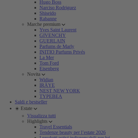
Hugo Boss
Narciso Rodriguez
Shiseido
Rabanne
Marche premium
Yves Saint Laurent
GIVENCHY
GUERLAIN
Parfums de Marly
INITIO Parfums Privés
La Mer
Tom Ford
Eisenberg
Novita
Widian
IRÄYE
NEST NEW YORK
TYPEBEA
Saldi e bestseller
☀️ Estate
Visualizza tutti
Highlights
Travel Essentials
Tendenze beauty per l’estate 2026
I prodotti estivi indispensabili per lui