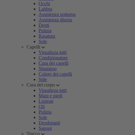
Occhi
Labbra
Assistenza notturna
Assistenza diurna
Denti
Pulizia
Rasatura
Sole
Capelli
Visualizza tutti
Condizionatore
Cura dei capelli
Shampoo
Colore dei capelli
Stile
Cura del corpo
Visualizza tutti
Mani e piedi
Lozioni
Oli
Pulizia
Sole
Deodoranti
Saponi
Trucco