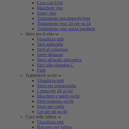
Cura con Q10
Maschere viso
Spray viso
Trattamento anti-imperfezioni
Trattamento viso 24 ore su 24
Trattamento viso senza parabeni
Siero per il viso
Visualizza tutti
Sieri antirughe
Sieri al collagene
Siero idratante
Siero all'acido ialuronico
Sieri alla vitamina C
Fiale
Trattamenti occhi
Visualizza tutti
Siero per sopracciglia
Crema per gli occhi
Maschere e patch occhi
Sieri contorno occhi
Siero per ciglia
Gel per gli occhi
Cura delle labbra
Visualizza tutti
Balsamo per labbra