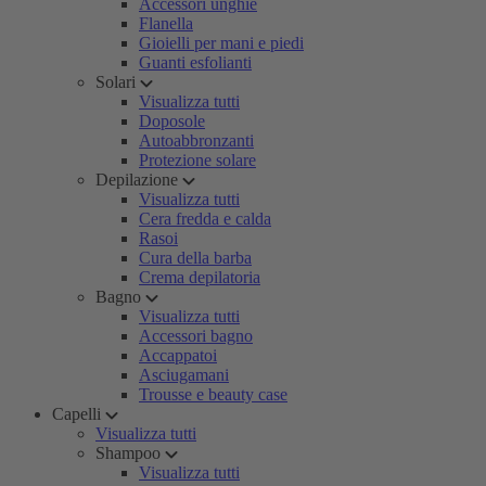
Accessori unghie
Flanella
Gioielli per mani e piedi
Guanti esfolianti
Solari
Visualizza tutti
Doposole
Autoabbronzanti
Protezione solare
Depilazione
Visualizza tutti
Cera fredda e calda
Rasoi
Cura della barba
Crema depilatoria
Bagno
Visualizza tutti
Accessori bagno
Accappatoi
Asciugamani
Trousse e beauty case
Capelli
Visualizza tutti
Shampoo
Visualizza tutti