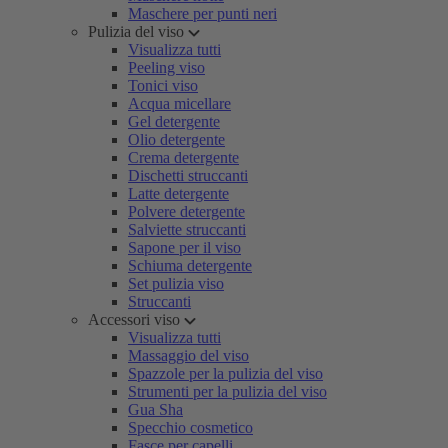
Maschere per punti neri
Pulizia del viso
Visualizza tutti
Peeling viso
Tonici viso
Acqua micellare
Gel detergente
Olio detergente
Crema detergente
Dischetti struccanti
Latte detergente
Polvere detergente
Salviette struccanti
Sapone per il viso
Schiuma detergente
Set pulizia viso
Struccanti
Accessori viso
Visualizza tutti
Massaggio del viso
Spazzole per la pulizia del viso
Strumenti per la pulizia del viso
Gua Sha
Specchio cosmetico
Fasce per capelli