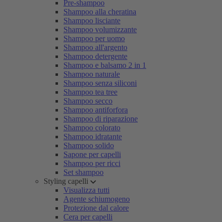
Pre-shampoo
Shampoo alla cheratina
Shampoo lisciante
Shampoo volumizzante
Shampoo per uomo
Shampoo all'argento
Shampoo detergente
Shampoo e balsamo 2 in 1
Shampoo naturale
Shampoo senza siliconi
Shampoo tea tree
Shampoo secco
Shampoo antiforfora
Shampoo di riparazione
Shampoo colorato
Shampoo idratante
Shampoo solido
Sapone per capelli
Shampoo per ricci
Set shampoo
Styling capelli
Visualizza tutti
Agente schiumogeno
Protezione dal calore
Cera per capelli