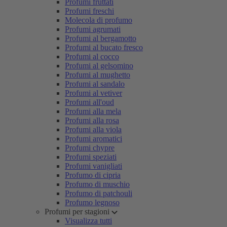
Profumi fruttati
Profumi freschi
Molecola di profumo
Profumi agrumati
Profumi al bergamotto
Profumi al bucato fresco
Profumi al cocco
Profumi al gelsomino
Profumi al mughetto
Profumi al sandalo
Profumi al vetiver
Profumi all'oud
Profumi alla mela
Profumi alla rosa
Profumi alla viola
Profumi aromatici
Profumi chypre
Profumi speziati
Profumi vanigliati
Profumo di cipria
Profumo di muschio
Profumo di patchouli
Profumo legnoso
Profumi per stagioni
Visualizza tutti