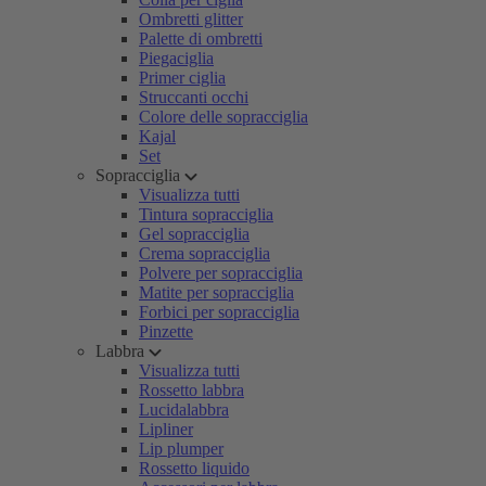
Ombretti glitter
Palette di ombretti
Piegaciglia
Primer ciglia
Struccanti occhi
Colore delle sopracciglia
Kajal
Set
Sopracciglia
Visualizza tutti
Tintura sopracciglia
Gel sopracciglia
Crema sopracciglia
Polvere per sopracciglia
Matite per sopracciglia
Forbici per sopracciglia
Pinzette
Labbra
Visualizza tutti
Rossetto labbra
Lucidalabbra
Lipliner
Lip plumper
Rossetto liquido