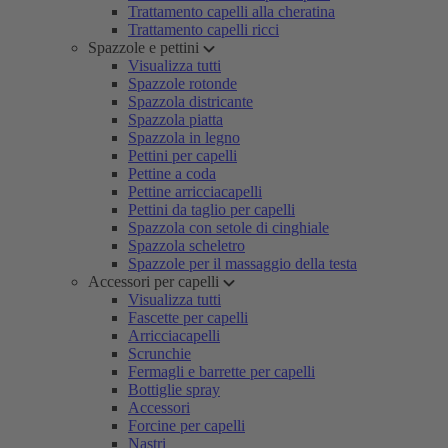
Trattamento capelli alla cheratina
Trattamento capelli ricci
Spazzole e pettini
Visualizza tutti
Spazzole rotonde
Spazzola districante
Spazzola piatta
Spazzola in legno
Pettini per capelli
Pettine a coda
Pettine arricciacapelli
Pettini da taglio per capelli
Spazzola con setole di cinghiale
Spazzola scheletro
Spazzole per il massaggio della testa
Accessori per capelli
Visualizza tutti
Fascette per capelli
Arricciacapelli
Scrunchie
Fermagli e barrette per capelli
Bottiglie spray
Accessori
Forcine per capelli
Nastri