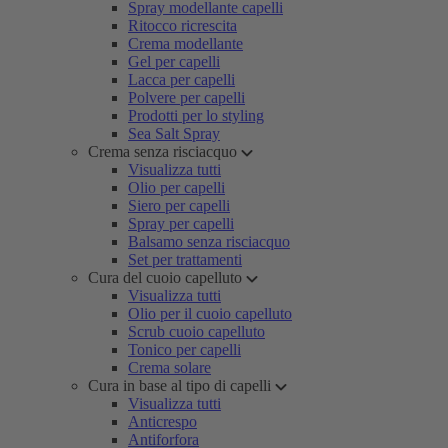
Spray modellante capelli
Ritocco ricrescita
Crema modellante
Gel per capelli
Lacca per capelli
Polvere per capelli
Prodotti per lo styling
Sea Salt Spray
Crema senza risciacquo
Visualizza tutti
Olio per capelli
Siero per capelli
Spray per capelli
Balsamo senza risciacquo
Set per trattamenti
Cura del cuoio capelluto
Visualizza tutti
Olio per il cuoio capelluto
Scrub cuoio capelluto
Tonico per capelli
Crema solare
Cura in base al tipo di capelli
Visualizza tutti
Anticrespo
Antiforfora