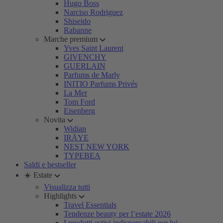
Hugo Boss
Narciso Rodriguez
Shiseido
Rabanne
Marche premium
Yves Saint Laurent
GIVENCHY
GUERLAIN
Parfums de Marly
INITIO Parfums Privés
La Mer
Tom Ford
Eisenberg
Novita
Widian
IRÄYE
NEST NEW YORK
TYPEBEA
Saldi e bestseller
☀️ Estate
Visualizza tutti
Highlights
Travel Essentials
Tendenze beauty per l’estate 2026
I prodotti estivi indispensabili per lui