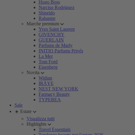
Hugo Boss
Narciso Rodriguez
Shiseido
Rabanne
Marche premium
Yves Saint Laurent
GIVENCHY
GUERLAIN
Parfums de Marly
INITIO Parfums Privés
La Mer
Tom Ford
Eisenberg
Novita
Widian
IRÄYE
NEST NEW YORK
Farmacy Beauty
TYPEBEA
Sale
☀️ Estate
Visualizza tutti
Highlights
Travel Essentials
Tendenze beauty per l’estate 2026