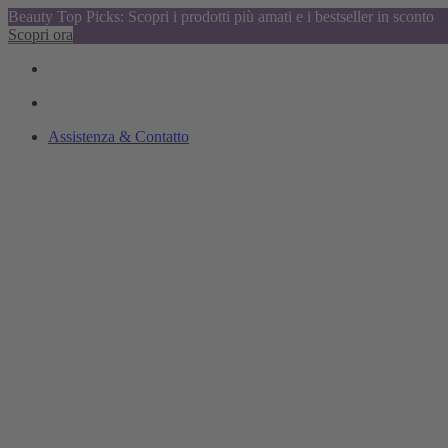
Beauty Top Picks: Scopri i prodotti più amati e i bestseller in sconto
Scopri ora
Assistenza & Contatto