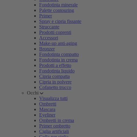
Fondotinta minerale
Palette contouring
Primer
Spray e cipria fissante
Struccante
Prodotti coprenti
Accessori
Make-up anti-aging
Bronzer
Fondotinta compatto
Fondotinta in crema
Prodotti a effetto
Fondotinta liquido
Cipria compatta
Cipria in polvere
Cofanetto trucco
Occhi
Visualizza tutti
Ombretti
Mascara
Eyeliner
Ombretti in crema
Primer ombretto
Ciglia artificiali
Colla per ciglia