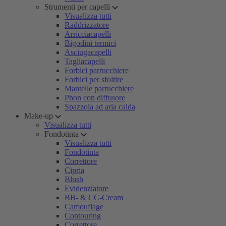
Strumenti per capelli
Visualizza tutti
Raddrizzatore
Arricciacapelli
Bigodini termici
Asciugacapelli
Tagliacapelli
Forbici parrucchiere
Forbici per sfoltire
Mantelle parrucchiere
Phon con diffusore
Spazzola ad aria calda
Make-up
Visualizza tutti
Fondotinta
Visualizza tutti
Fondotinta
Correttore
Cipria
Blush
Evidenziatore
BB- & CC-Cream
Camouflage
Contouring
Correttore