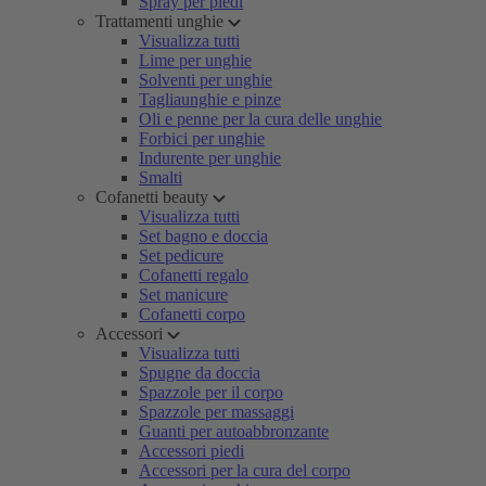
Spray per piedi
Trattamenti unghie
Visualizza tutti
Lime per unghie
Solventi per unghie
Tagliaunghie e pinze
Oli e penne per la cura delle unghie
Forbici per unghie
Indurente per unghie
Smalti
Cofanetti beauty
Visualizza tutti
Set bagno e doccia
Set pedicure
Cofanetti regalo
Set manicure
Cofanetti corpo
Accessori
Visualizza tutti
Spugne da doccia
Spazzole per il corpo
Spazzole per massaggi
Guanti per autoabbronzante
Accessori piedi
Accessori per la cura del corpo