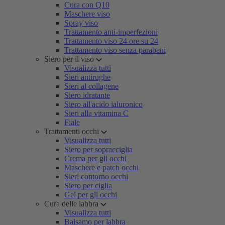
Cura con Q10
Maschere viso
Spray viso
Trattamento anti-imperfezioni
Trattamento viso 24 ore su 24
Trattamento viso senza parabeni
Siero per il viso
Visualizza tutti
Sieri antirughe
Sieri al collagene
Siero idratante
Siero all'acido ialuronico
Sieri alla vitamina C
Fiale
Trattamenti occhi
Visualizza tutti
Siero per sopracciglia
Crema per gli occhi
Maschere e patch occhi
Sieri contorno occhi
Siero per ciglia
Gel per gli occhi
Cura delle labbra
Visualizza tutti
Balsamo per labbra