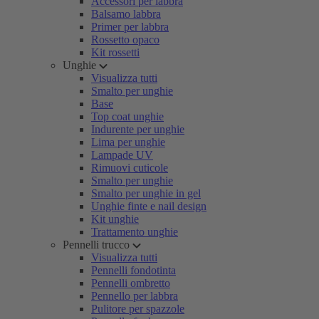
Accessori per labbra
Balsamo labbra
Primer per labbra
Rossetto opaco
Kit rossetti
Unghie
Visualizza tutti
Smalto per unghie
Base
Top coat unghie
Indurente per unghie
Lima per unghie
Lampade UV
Rimuovi cuticole
Smalto per unghie
Smalto per unghie in gel
Unghie finte e nail design
Kit unghie
Trattamento unghie
Pennelli trucco
Visualizza tutti
Pennelli fondotinta
Pennelli ombretto
Pennello per labbra
Pulitore per spazzole