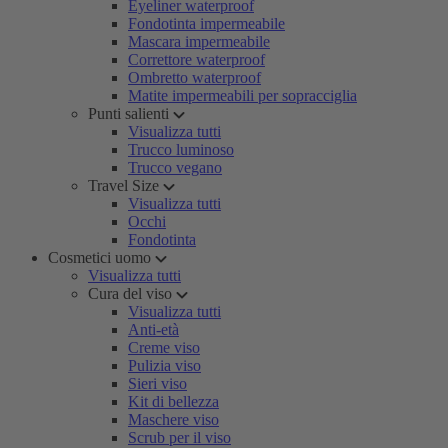
Eyeliner waterproof
Fondotinta impermeabile
Mascara impermeabile
Correttore waterproof
Ombretto waterproof
Matite impermeabili per sopracciglia
Punti salienti
Visualizza tutti
Trucco luminoso
Trucco vegano
Travel Size
Visualizza tutti
Occhi
Fondotinta
Cosmetici uomo
Visualizza tutti
Cura del viso
Visualizza tutti
Anti-età
Creme viso
Pulizia viso
Sieri viso
Kit di bellezza
Maschere viso
Scrub per il viso