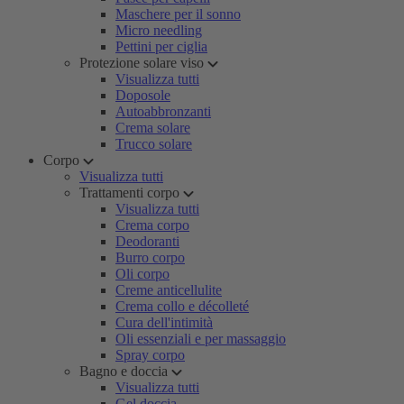
Maschere per il sonno
Micro needling
Pettini per ciglia
Protezione solare viso
Visualizza tutti
Doposole
Autoabbronzanti
Crema solare
Trucco solare
Corpo
Visualizza tutti
Trattamenti corpo
Visualizza tutti
Crema corpo
Deodoranti
Burro corpo
Oli corpo
Creme anticellulite
Crema collo e décolleté
Cura dell'intimità
Oli essenziali e per massaggio
Spray corpo
Bagno e doccia
Visualizza tutti
Gel doccia