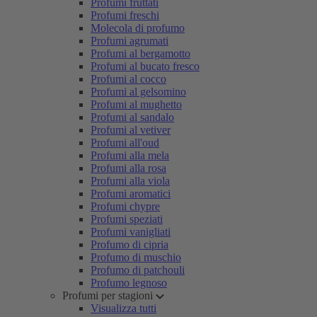
Profumi fruttati
Profumi freschi
Molecola di profumo
Profumi agrumati
Profumi al bergamotto
Profumi al bucato fresco
Profumi al cocco
Profumi al gelsomino
Profumi al mughetto
Profumi al sandalo
Profumi al vetiver
Profumi all'oud
Profumi alla mela
Profumi alla rosa
Profumi alla viola
Profumi aromatici
Profumi chypre
Profumi speziati
Profumi vanigliati
Profumo di cipria
Profumo di muschio
Profumo di patchouli
Profumo legnoso
Profumi per stagioni
Visualizza tutti