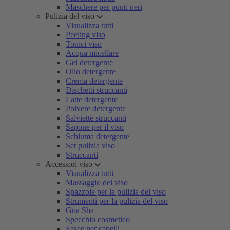
Maschere per punti neri
Pulizia del viso
Visualizza tutti
Peeling viso
Tonici viso
Acqua micellare
Gel detergente
Olio detergente
Crema detergente
Dischetti struccanti
Latte detergente
Polvere detergente
Salviette struccanti
Sapone per il viso
Schiuma detergente
Set pulizia viso
Struccanti
Accessori viso
Visualizza tutti
Massaggio del viso
Spazzole per la pulizia del viso
Strumenti per la pulizia del viso
Gua Sha
Specchio cosmetico
Fasce per capelli