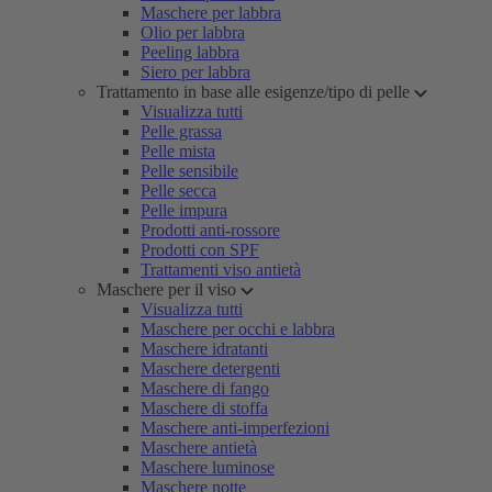
Maschere per labbra
Olio per labbra
Peeling labbra
Siero per labbra
Trattamento in base alle esigenze/tipo di pelle
Visualizza tutti
Pelle grassa
Pelle mista
Pelle sensibile
Pelle secca
Pelle impura
Prodotti anti-rossore
Prodotti con SPF
Trattamenti viso antietà
Maschere per il viso
Visualizza tutti
Maschere per occhi e labbra
Maschere idratanti
Maschere detergenti
Maschere di fango
Maschere di stoffa
Maschere anti-imperfezioni
Maschere antietà
Maschere luminose
Maschere notte