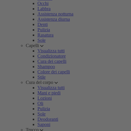
Occhi
Labbra
Assistenza notturna
Assistenza diurna
Denti
Pulizia
Rasatura
Sole
Capelli
Visualizza tutti
Condizionatore
Cura dei capelli
Shampoo
Colore dei capelli
Stile
Cura del corpo
Visualizza tutti
Mani e piedi
Lozioni
Oli
Pulizia
Sole
Deodoranti
Saponi
Trucco