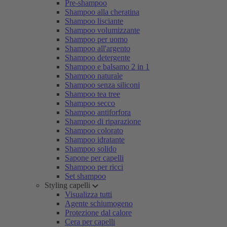
Pre-shampoo
Shampoo alla cheratina
Shampoo lisciante
Shampoo volumizzante
Shampoo per uomo
Shampoo all'argento
Shampoo detergente
Shampoo e balsamo 2 in 1
Shampoo naturale
Shampoo senza siliconi
Shampoo tea tree
Shampoo secco
Shampoo antiforfora
Shampoo di riparazione
Shampoo colorato
Shampoo idratante
Shampoo solido
Sapone per capelli
Shampoo per ricci
Set shampoo
Styling capelli
Visualizza tutti
Agente schiumogeno
Protezione dal calore
Cera per capelli