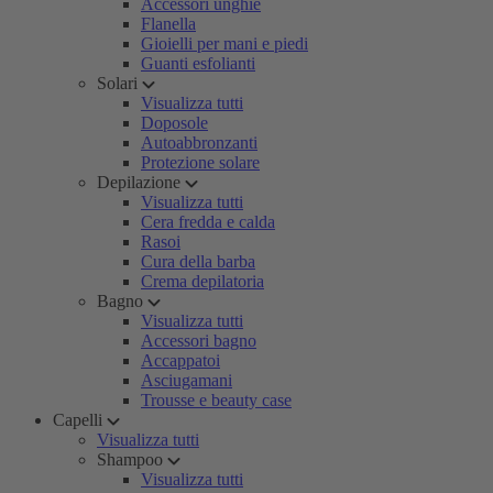
Accessori unghie
Flanella
Gioielli per mani e piedi
Guanti esfolianti
Solari
Visualizza tutti
Doposole
Autoabbronzanti
Protezione solare
Depilazione
Visualizza tutti
Cera fredda e calda
Rasoi
Cura della barba
Crema depilatoria
Bagno
Visualizza tutti
Accessori bagno
Accappatoi
Asciugamani
Trousse e beauty case
Capelli
Visualizza tutti
Shampoo
Visualizza tutti