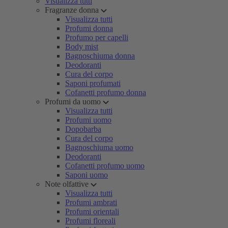
Visualizza tutti
Fragranze donna
Visualizza tutti
Profumi donna
Profumo per capelli
Body mist
Bagnoschiuma donna
Deodoranti
Cura del corpo
Saponi profumati
Cofanetti profumo donna
Profumi da uomo
Visualizza tutti
Profumi uomo
Dopobarba
Cura del corpo
Bagnoschiuma uomo
Deodoranti
Cofanetti profumo uomo
Saponi uomo
Note olfattive
Visualizza tutti
Profumi ambrati
Profumi orientali
Profumi floreali