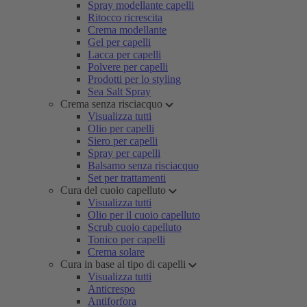
Spray modellante capelli
Ritocco ricrescita
Crema modellante
Gel per capelli
Lacca per capelli
Polvere per capelli
Prodotti per lo styling
Sea Salt Spray
Crema senza risciacquo
Visualizza tutti
Olio per capelli
Siero per capelli
Spray per capelli
Balsamo senza risciacquo
Set per trattamenti
Cura del cuoio capelluto
Visualizza tutti
Olio per il cuoio capelluto
Scrub cuoio capelluto
Tonico per capelli
Crema solare
Cura in base al tipo di capelli
Visualizza tutti
Anticrespo
Antiforfora