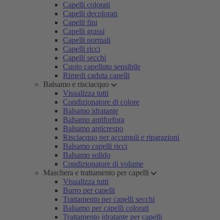
Capelli colorati
Capelli decolorati
Capelli fini
Capelli grassi
Capelli normali
Capelli ricci
Capelli secchi
Cuoio capelluto sensibile
Rimedi caduta capelli
Balsamo e risciacquo
Visualizza tutti
Condizionatore di colore
Balsamo idratante
Balsamo antiforfora
Balsamo anticrespo
Risciacquo per accumuli e riparazioni
Balsamo capelli ricci
Balsamo solido
Condizionatore di volume
Maschera e trattamento per capelli
Visualizza tutti
Burro per capelli
Trattamento per capelli secchi
Balsamo per capelli colorati
Trattamento idratante per capelli