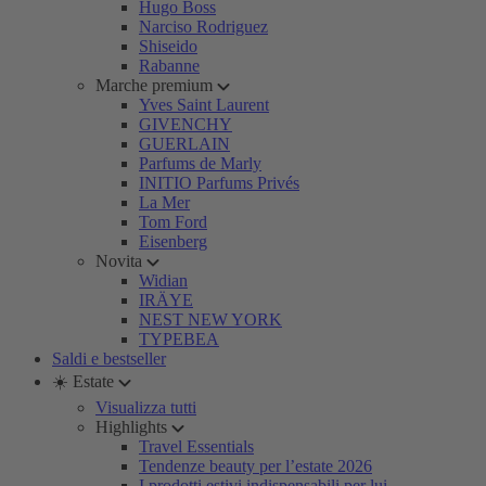
Hugo Boss
Narciso Rodriguez
Shiseido
Rabanne
Marche premium
Yves Saint Laurent
GIVENCHY
GUERLAIN
Parfums de Marly
INITIO Parfums Privés
La Mer
Tom Ford
Eisenberg
Novita
Widian
IRÄYE
NEST NEW YORK
TYPEBEA
Saldi e bestseller
☀️ Estate
Visualizza tutti
Highlights
Travel Essentials
Tendenze beauty per l’estate 2026
I prodotti estivi indispensabili per lui