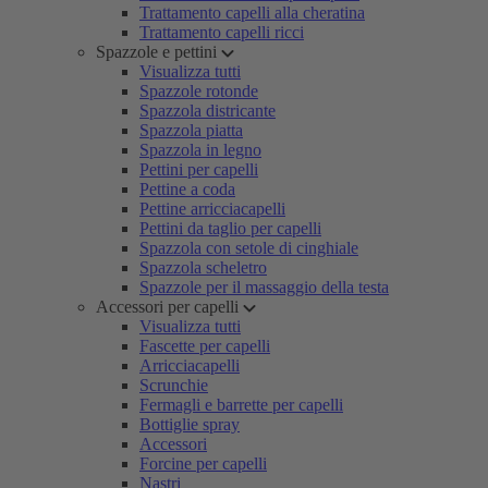
Trattamento capelli alla cheratina
Trattamento capelli ricci
Spazzole e pettini
Visualizza tutti
Spazzole rotonde
Spazzola districante
Spazzola piatta
Spazzola in legno
Pettini per capelli
Pettine a coda
Pettine arricciacapelli
Pettini da taglio per capelli
Spazzola con setole di cinghiale
Spazzola scheletro
Spazzole per il massaggio della testa
Accessori per capelli
Visualizza tutti
Fascette per capelli
Arricciacapelli
Scrunchie
Fermagli e barrette per capelli
Bottiglie spray
Accessori
Forcine per capelli
Nastri