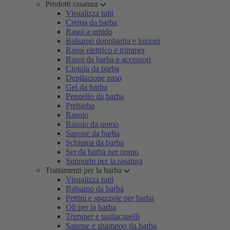
Prodotti rasatura
Visualizza tutti
Crema da barba
Rasoi a umido
Balsamo dopobarba e lozioni
Rasoi elettrico e trimmer
Rasoi da barba e accessori
Ciotola da barba
Depilazione naso
Gel da barba
Pennello da barba
Prebarba
Rasoio
Rasoio da uomo
Sapone da barba
Schiuma da barba
Set da barba per uomo
Supporto per la rasatura
Trattamenti per la barba
Visualizza tutti
Balsamo da barba
Pettini e spazzole per barba
Oli per la barba
Trimmer e tagliacapelli
Sapone e shampoo da barba