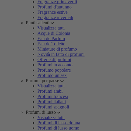
Fragranze primaverili
Profumi d'autunno
Fragranze estive
Fragranze invernali
Punti salienti
Visualizza tutti
Acque di Colonia
Eau de Parfum
Eau de Toilette
Miniature di profumo
Novità in fatto di profumi
Offerte di profumi
Profumi in acconto
Profumo popolare
Profumo unisex
Profumi per paese
Visualizza tutti
Profumi arabi
Profumi francesi
Profumi italiani
Profumi spagnoli
Profumi di lusso
Visualizza tutti
Profumi di lusso donna
Profumi di lusso uomo