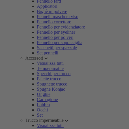
Pennello fard
Applicatori
Bignè in polvere
Pennelli maschera viso
Pennello correttore
Pennello per evidenziatore
Pennello per eyeliner
Pennello per polveri
Pennello per sopracciglia
Sacchetti per spazzole
Set pennelli
Accessori
Visualizza tutti
Temperamatite
Specchi per trucco
Palette trucco
Spugnette trucco
Spugne Konjac
Unghie
Carnagione
Labbra
Occhi
Set
Trucco impermeabile
Visualizza tutti