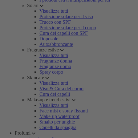
Solari
Visualizza tutti
Protezione solare per il viso
Trucco con SPF
Protezione solare per il corpo
Cura dei capelli con SPF
Doposole
Autoabbronzante
Fragranze estive
Visualizza tutti
Fragranze donna
Fragranze uomo
Spray corpo
Skincare
Visualizza tutti
Viso & Cura del corpo
Cura dei capelli
Make-up e trend estivi
Visualizza tutti
Face mist e spray fissanti
Make-up waterproof
Smalto per unghie
Capelli da spiaggia
Profumi