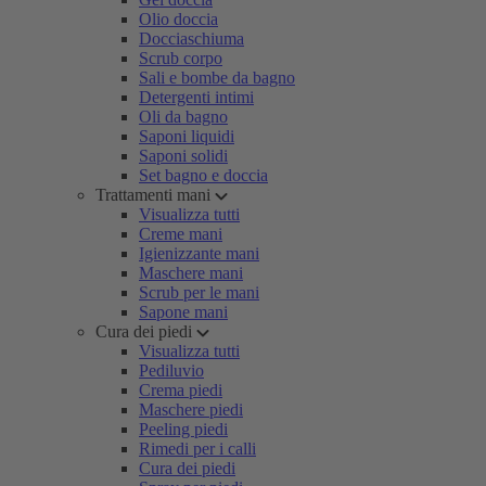
Olio doccia
Docciaschiuma
Scrub corpo
Sali e bombe da bagno
Detergenti intimi
Oli da bagno
Saponi liquidi
Saponi solidi
Set bagno e doccia
Trattamenti mani
Visualizza tutti
Creme mani
Igienizzante mani
Maschere mani
Scrub per le mani
Sapone mani
Cura dei piedi
Visualizza tutti
Pediluvio
Crema piedi
Maschere piedi
Peeling piedi
Rimedi per i calli
Cura dei piedi