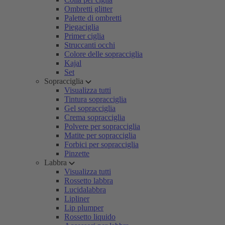
Ombretti glitter
Palette di ombretti
Piegaciglia
Primer ciglia
Struccanti occhi
Colore delle sopracciglia
Kajal
Set
Sopracciglia
Visualizza tutti
Tintura sopracciglia
Gel sopracciglia
Crema sopracciglia
Polvere per sopracciglia
Matite per sopracciglia
Forbici per sopracciglia
Pinzette
Labbra
Visualizza tutti
Rossetto labbra
Lucidalabbra
Lipliner
Lip plumper
Rossetto liquido