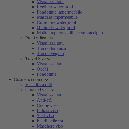
Visualizza tutti
Eyeliner waterproof
Fondotinta impermeabile
Mascara impermeabile
Correttore waterproof
Ombretto waterproof
Matite impermeabili per sopracciglia
Punti salienti
Visualizza tutti
Trucco luminoso
Trucco vegano
Travel Size
Visualizza tutti
Occhi
Fondotinta
Cosmetici uomo
Visualizza tutti
Cura del viso
Visualizza tutti
Anti-età
Creme viso
Pulizia viso
Sieri viso
Kit di bellezza
Maschere viso