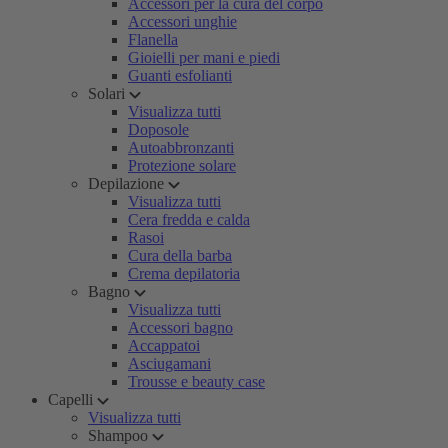
Accessori per la cura del corpo
Accessori unghie
Flanella
Gioielli per mani e piedi
Guanti esfolianti
Solari
Visualizza tutti
Doposole
Autoabbronzanti
Protezione solare
Depilazione
Visualizza tutti
Cera fredda e calda
Rasoi
Cura della barba
Crema depilatoria
Bagno
Visualizza tutti
Accessori bagno
Accappatoi
Asciugamani
Trousse e beauty case
Capelli
Visualizza tutti
Shampoo