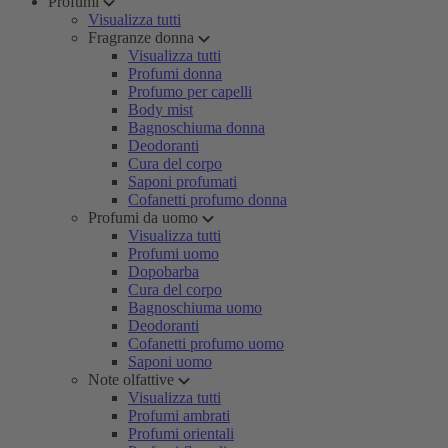
Profumi
Visualizza tutti
Fragranze donna
Visualizza tutti
Profumi donna
Profumo per capelli
Body mist
Bagnoschiuma donna
Deodoranti
Cura del corpo
Saponi profumati
Cofanetti profumo donna
Profumi da uomo
Visualizza tutti
Profumi uomo
Dopobarba
Cura del corpo
Bagnoschiuma uomo
Deodoranti
Cofanetti profumo uomo
Saponi uomo
Note olfattive
Visualizza tutti
Profumi ambrati
Profumi orientali