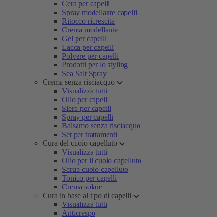
Cera per capelli
Spray modellante capelli
Ritocco ricrescita
Crema modellante
Gel per capelli
Lacca per capelli
Polvere per capelli
Prodotti per lo styling
Sea Salt Spray
Crema senza risciacquo
Visualizza tutti
Olio per capelli
Siero per capelli
Spray per capelli
Balsamo senza risciacquo
Set per trattamenti
Cura del cuoio capelluto
Visualizza tutti
Olio per il cuoio capelluto
Scrub cuoio capelluto
Tonico per capelli
Crema solare
Cura in base al tipo di capelli
Visualizza tutti
Anticrespo