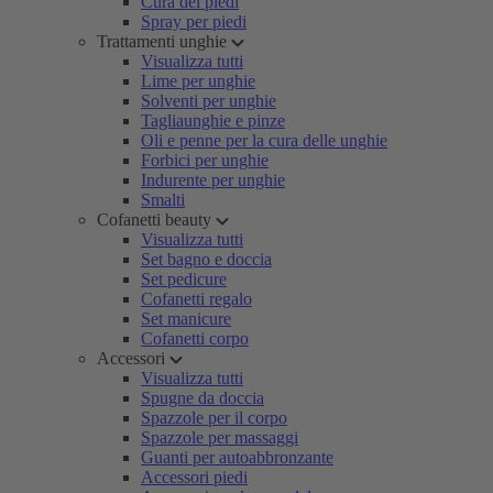
Cura dei piedi
Spray per piedi
Trattamenti unghie
Visualizza tutti
Lime per unghie
Solventi per unghie
Tagliaunghie e pinze
Oli e penne per la cura delle unghie
Forbici per unghie
Indurente per unghie
Smalti
Cofanetti beauty
Visualizza tutti
Set bagno e doccia
Set pedicure
Cofanetti regalo
Set manicure
Cofanetti corpo
Accessori
Visualizza tutti
Spugne da doccia
Spazzole per il corpo
Spazzole per massaggi
Guanti per autoabbronzante
Accessori piedi