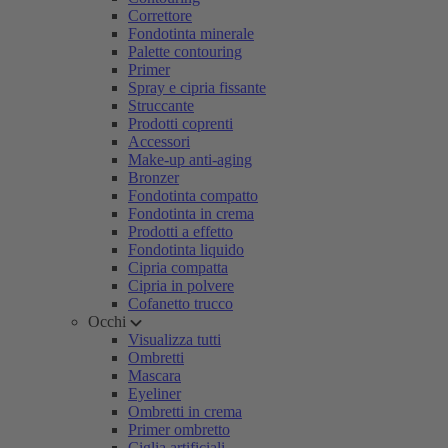
Correttore
Fondotinta minerale
Palette contouring
Primer
Spray e cipria fissante
Struccante
Prodotti coprenti
Accessori
Make-up anti-aging
Bronzer
Fondotinta compatto
Fondotinta in crema
Prodotti a effetto
Fondotinta liquido
Cipria compatta
Cipria in polvere
Cofanetto trucco
Occhi
Visualizza tutti
Ombretti
Mascara
Eyeliner
Ombretti in crema
Primer ombretto
Ciglia artificiali