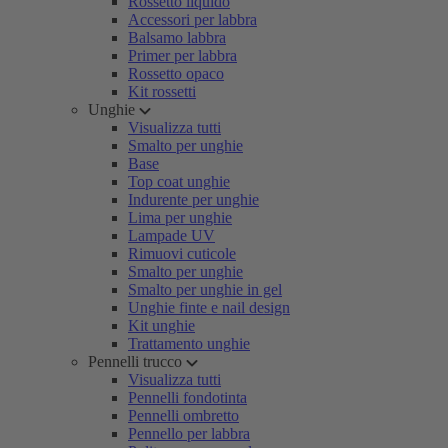
Rossetto liquido
Accessori per labbra
Balsamo labbra
Primer per labbra
Rossetto opaco
Kit rossetti
Unghie
Visualizza tutti
Smalto per unghie
Base
Top coat unghie
Indurente per unghie
Lima per unghie
Lampade UV
Rimuovi cuticole
Smalto per unghie
Smalto per unghie in gel
Unghie finte e nail design
Kit unghie
Trattamento unghie
Pennelli trucco
Visualizza tutti
Pennelli fondotinta
Pennelli ombretto
Pennello per labbra