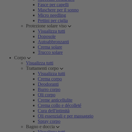
Fasce per capelli
Maschere per il sonno
Micro needling
Pettini per ciglia
Protezione solare viso
Visualizza tutti
Doposole
Autoabbronzanti
Crema solare
Trucco solare
Corpo
Visualizza tutti
Trattamenti corpo
Visualizza tutti
Crema corpo
Deodoranti
Burro corpo
Oli corpo
Creme anticellulite
Crema collo e décolleté
Cura dell'intimità
Oli essenziali e per massaggio
Spray corpo
Bagno e doccia
Visualizza tutti