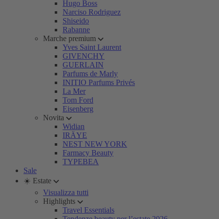
Hugo Boss
Narciso Rodriguez
Shiseido
Rabanne
Marche premium
Yves Saint Laurent
GIVENCHY
GUERLAIN
Parfums de Marly
INITIO Parfums Privés
La Mer
Tom Ford
Eisenberg
Novita
Widian
IRÄYE
NEST NEW YORK
Farmacy Beauty
TYPEBEA
Sale
☀️ Estate
Visualizza tutti
Highlights
Travel Essentials
Tendenze beauty per l’estate 2026