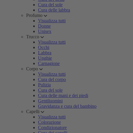
Cura del sole
Cura delle labbra
Profumo
Visualizza tutti
Donne
Unisex
Trucco
Visualizza tutti
Occhi
Labbra
Unghie
Carnagione
Corpo
Visualizza tutti
Cura del corpo
Pulizia
Cura del sole
Cura delle mani e dei piedi
Gentiluomini
Gravidanza e cura del bambino
Capelli
Visualizza tutti
Colorazione
Condizionatore
Cura dei capelli