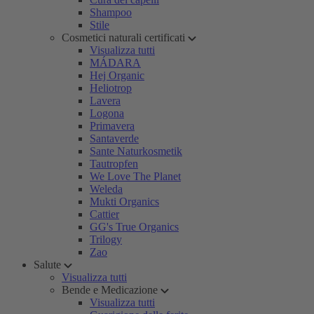
Shampoo
Stile
Cosmetici naturali certificati
Visualizza tutti
MÁDARA
Hej Organic
Heliotrop
Lavera
Logona
Primavera
Santaverde
Sante Naturkosmetik
Tautropfen
We Love The Planet
Weleda
Mukti Organics
Cattier
GG's True Organics
Trilogy
Zao
Salute
Visualizza tutti
Bende e Medicazione
Visualizza tutti