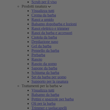
Scrub per il viso
Prodotti rasatura
Visualizza tutti
Crema da barba
Rasoi a umido
Balsamo dopobarba e lozioni
Rasoi elettrico e trimmer
Rasoi da barba e accessori
Ciotola da barba
Depilazione naso
Gel da barba
Pennello da barba
Prebarba
Rasoio
Rasoio da uomo
Sapone da barba
Schiuma da barba
Set da barba per uomo
Supporto per la rasatura
Trattamenti per la barba
Visualizza tutti
Balsamo da barba
Pettini e spazzole per barba
Oli per la barba
Trimmer e tagliacapelli