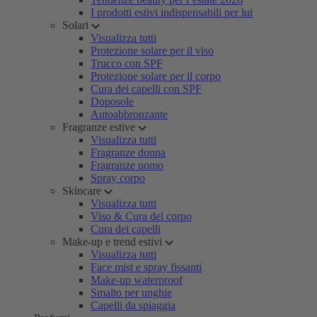
I prodotti estivi indispensabili per lui
Solari
Visualizza tutti
Protezione solare per il viso
Trucco con SPF
Protezione solare per il corpo
Cura dei capelli con SPF
Doposole
Autoabbronzante
Fragranze estive
Visualizza tutti
Fragranze donna
Fragranze uomo
Spray corpo
Skincare
Visualizza tutti
Viso & Cura del corpo
Cura dei capelli
Make-up e trend estivi
Visualizza tutti
Face mist e spray fissanti
Make-up waterproof
Smalto per unghie
Capelli da spiaggia