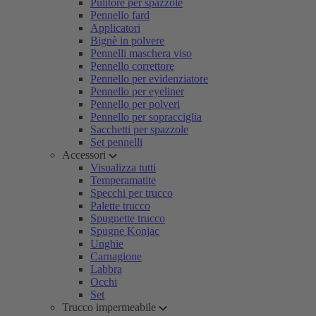
Pulitore per spazzole
Pennello fard
Applicatori
Bignè in polvere
Pennelli maschera viso
Pennello correttore
Pennello per evidenziatore
Pennello per eyeliner
Pennello per polveri
Pennello per sopracciglia
Sacchetti per spazzole
Set pennelli
Accessori
Visualizza tutti
Temperamatite
Specchi per trucco
Palette trucco
Spugnette trucco
Spugne Konjac
Unghie
Carnagione
Labbra
Occhi
Set
Trucco impermeabile