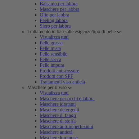
Balsamo per labbra
Maschere per labbra
Olio per labbra
Peeling labbra
Siero per labbra
Trattamento in base alle esigenze/tipo di pelle
Visualizza tutti
Pelle grassa
Pelle mista
Pelle sensibile
Pelle secca
Pelle impura
Prodotti anti-rossore
Prodotti con SPF
Trattamenti viso antietà
Maschere per il viso
Visualizza tutti
Maschere per occhi e labbra
Maschere idratanti
Maschere detergenti
Maschere di fango
Maschere di stoffa
Maschere anti-imperfezioni
Maschere antietà
Maschere luminose