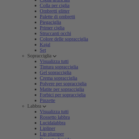
Colla per ciglia
Ombretti glitter
Palette di ombretti
Piegaciglia
Primer ciglia
Struccanti occhi
Colore delle sopracciglia
Kajal
Set
Sopracciglia
Visualizza tutti
Tintura sopracciglia
Gel sopracciglia
Crema sopracciglia
Polvere per sopracciglia
Matite per sopracciglia
Forbici per sopracciglia
Pinzette
Labbra
Visualizza tutti
Rossetto labbra
Lucidalabbra
Lipliner
Lip plumper