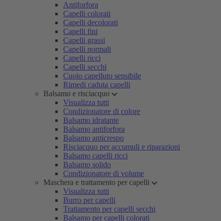
Antiforfora
Capelli colorati
Capelli decolorati
Capelli fini
Capelli grassi
Capelli normali
Capelli ricci
Capelli secchi
Cuoio capelluto sensibile
Rimedi caduta capelli
Balsamo e risciacquo
Visualizza tutti
Condizionatore di colore
Balsamo idratante
Balsamo antiforfora
Balsamo anticrespo
Risciacquo per accumuli e riparazioni
Balsamo capelli ricci
Balsamo solido
Condizionatore di volume
Maschera e trattamento per capelli
Visualizza tutti
Burro per capelli
Trattamento per capelli secchi
Balsamo per capelli colorati