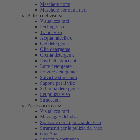
Maschere notte
Maschere per punti neri
Pulizia del viso
Visualizza tutti
Peeling viso
Tonici viso
Acqua micellare
Gel detergente
Olio detergente
Crema detergente
Dischetti struccanti
Latte detergente
Polvere detergente
Salviette struccanti
Sapone per il viso
Schiuma detergente
Set pulizia viso
Struccanti
Accessori viso
Visualizza tutti
Massaggio del viso
Spazzole per la pulizia del viso
Strumenti per la pulizia del viso
Gua Sha
Specchio cosmetico