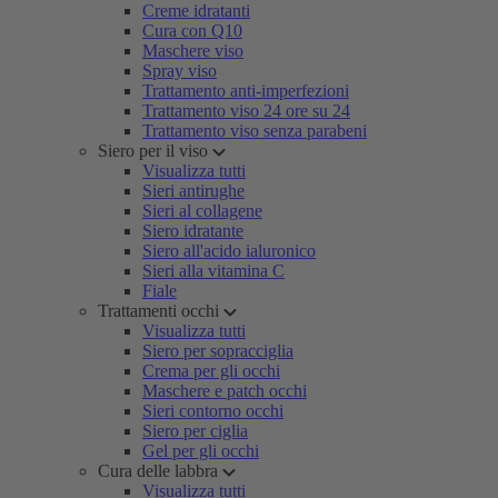
Creme idratanti
Cura con Q10
Maschere viso
Spray viso
Trattamento anti-imperfezioni
Trattamento viso 24 ore su 24
Trattamento viso senza parabeni
Siero per il viso
Visualizza tutti
Sieri antirughe
Sieri al collagene
Siero idratante
Siero all'acido ialuronico
Sieri alla vitamina C
Fiale
Trattamenti occhi
Visualizza tutti
Siero per sopracciglia
Crema per gli occhi
Maschere e patch occhi
Sieri contorno occhi
Siero per ciglia
Gel per gli occhi
Cura delle labbra
Visualizza tutti