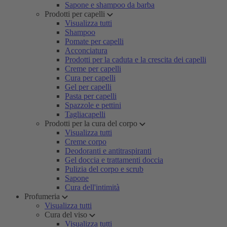
Sapone e shampoo da barba
Prodotti per capelli
Visualizza tutti
Shampoo
Pomate per capelli
Acconciatura
Prodotti per la caduta e la crescita dei capelli
Creme per capelli
Cura per capelli
Gel per capelli
Pasta per capelli
Spazzole e pettini
Tagliacapelli
Prodotti per la cura del corpo
Visualizza tutti
Creme corpo
Deodoranti e antitraspiranti
Gel doccia e trattamenti doccia
Pulizia del corpo e scrub
Sapone
Cura dell'intimità
Profumeria
Visualizza tutti
Cura del viso
Visualizza tutti