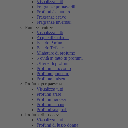
Visualizza tutti
Fragranze primaverili
Profumi d'autunno
Fragranze estive
Fragranze invernali
Punti salienti
Visualizza tutti
Acque di Colonia
Eau de Parfum
Eau de Toilette
Miniature di profumo
Novità in fatto di profumi
Offerte di profumi
Profumi in acconto
Profumo popolare
Profumo unisex
Profumi per paese
Visualizza tutti
Profumi arabi
Profumi francesi
Profumi italiani
Profumi spagnoli
Profumi di lusso
Visualizza tutti
Profumi di lusso donna