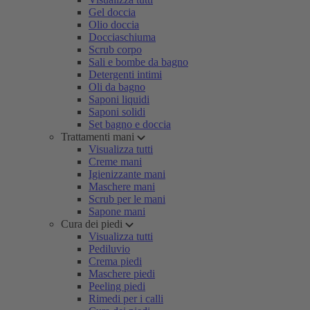
Gel doccia
Olio doccia
Docciaschiuma
Scrub corpo
Sali e bombe da bagno
Detergenti intimi
Oli da bagno
Saponi liquidi
Saponi solidi
Set bagno e doccia
Trattamenti mani
Visualizza tutti
Creme mani
Igienizzante mani
Maschere mani
Scrub per le mani
Sapone mani
Cura dei piedi
Visualizza tutti
Pediluvio
Crema piedi
Maschere piedi
Peeling piedi
Rimedi per i calli