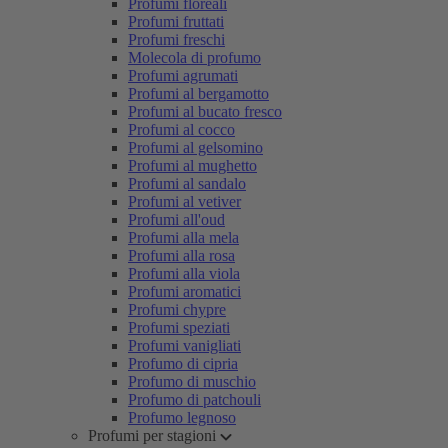
Profumi floreali
Profumi fruttati
Profumi freschi
Molecola di profumo
Profumi agrumati
Profumi al bergamotto
Profumi al bucato fresco
Profumi al cocco
Profumi al gelsomino
Profumi al mughetto
Profumi al sandalo
Profumi al vetiver
Profumi all'oud
Profumi alla mela
Profumi alla rosa
Profumi alla viola
Profumi aromatici
Profumi chypre
Profumi speziati
Profumi vanigliati
Profumo di cipria
Profumo di muschio
Profumo di patchouli
Profumo legnoso
Profumi per stagioni