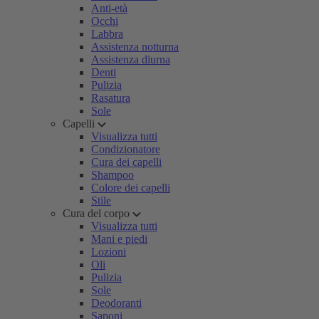
Anti-età
Occhi
Labbra
Assistenza notturna
Assistenza diurna
Denti
Pulizia
Rasatura
Sole
Capelli
Visualizza tutti
Condizionatore
Cura dei capelli
Shampoo
Colore dei capelli
Stile
Cura del corpo
Visualizza tutti
Mani e piedi
Lozioni
Oli
Pulizia
Sole
Deodoranti
Saponi