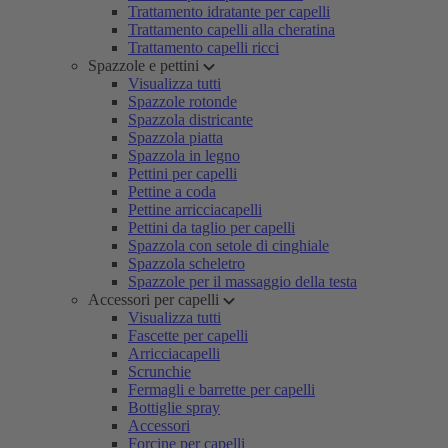
Trattamento idratante per capelli
Trattamento capelli alla cheratina
Trattamento capelli ricci
Spazzole e pettini
Visualizza tutti
Spazzole rotonde
Spazzola districante
Spazzola piatta
Spazzola in legno
Pettini per capelli
Pettine a coda
Pettine arricciacapelli
Pettini da taglio per capelli
Spazzola con setole di cinghiale
Spazzola scheletro
Spazzole per il massaggio della testa
Accessori per capelli
Visualizza tutti
Fascette per capelli
Arricciacapelli
Scrunchie
Fermagli e barrette per capelli
Bottiglie spray
Accessori
Forcine per capelli