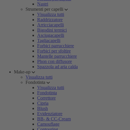
Nastri
Strumenti per capelli
Visualizza tutti
Raddrizzatore
Arricciacapelli
Bigodini termici
Asciugacapelli
Tagliacapelli
Forbici parrucchiere
Forbici per sfoltire
Mantelle parrucchiere
Phon con diffusore
Spazzola ad aria calda
Make-up
Visualizza tutti
Fondotinta
Visualizza tutti
Fondotinta
Correttore
Cipria
Blush
Evidenziatore
BB- & CC-Cream
Camouflage
Contouring