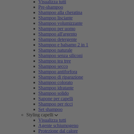
Visualizza tutti
Pre-shampoo
Shampoo alla cheratina
Shampoo lisciante
Shampoo volumizzante
Shampoo per uomo
Shampoo all'argento
Shampoo detergente
Shampoo e balsamo 2 in 1
Shampoo naturale
Shampoo senza siliconi
Shampoo tea tree
Shampoo secco
Shampoo antiforfora
Shampoo di riparazione
Shampoo colorato
Shampoo idratante
Shampoo solido
Sapone per capelli
Shampoo per ricci
Set shampoo
Styling capelli
Visualizza tutti
Agente schiumogeno
Protezione dal calore