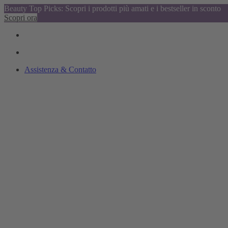
Beauty Top Picks: Scopri i prodotti più amati e i bestseller in sconto
Scopri ora
Assistenza & Contatto