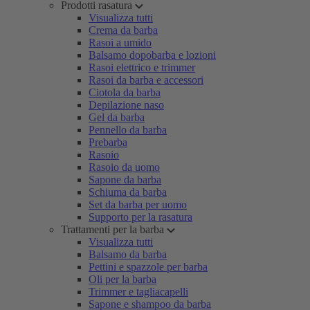
Prodotti rasatura
Visualizza tutti
Crema da barba
Rasoi a umido
Balsamo dopobarba e lozioni
Rasoi elettrico e trimmer
Rasoi da barba e accessori
Ciotola da barba
Depilazione naso
Gel da barba
Pennello da barba
Prebarba
Rasoio
Rasoio da uomo
Sapone da barba
Schiuma da barba
Set da barba per uomo
Supporto per la rasatura
Trattamenti per la barba
Visualizza tutti
Balsamo da barba
Pettini e spazzole per barba
Oli per la barba
Trimmer e tagliacapelli
Sapone e shampoo da barba