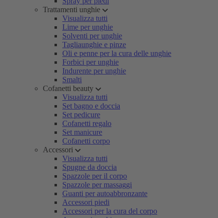
Spray per piedi
Trattamenti unghie
Visualizza tutti
Lime per unghie
Solventi per unghie
Tagliaunghie e pinze
Oli e penne per la cura delle unghie
Forbici per unghie
Indurente per unghie
Smalti
Cofanetti beauty
Visualizza tutti
Set bagno e doccia
Set pedicure
Cofanetti regalo
Set manicure
Cofanetti corpo
Accessori
Visualizza tutti
Spugne da doccia
Spazzole per il corpo
Spazzole per massaggi
Guanti per autoabbronzante
Accessori piedi
Accessori per la cura del corpo