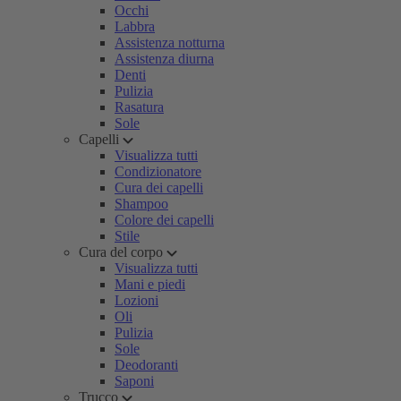
Occhi
Labbra
Assistenza notturna
Assistenza diurna
Denti
Pulizia
Rasatura
Sole
Capelli
Visualizza tutti
Condizionatore
Cura dei capelli
Shampoo
Colore dei capelli
Stile
Cura del corpo
Visualizza tutti
Mani e piedi
Lozioni
Oli
Pulizia
Sole
Deodoranti
Saponi
Trucco