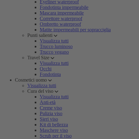
Eyeliner waterproof
Fondotinta impermeabile
Mascara impermeabile
Correttore waterproof
Ombretto waterproof
Matite impermeabili per sopracciglia
Punti salienti
Visualizza tutti
Trucco luminoso
Trucco vegano
Travel Size
Visualizza tutti
Occhi
Fondotinta
Cosmetici uomo
Visualizza tutti
Cura del viso
Visualizza tutti
Anti-età
Creme viso
Pulizia viso
Sieri viso
Kit di bellezza
Maschere viso
Scrub per il viso