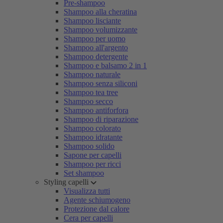
Pre-shampoo
Shampoo alla cheratina
Shampoo lisciante
Shampoo volumizzante
Shampoo per uomo
Shampoo all'argento
Shampoo detergente
Shampoo e balsamo 2 in 1
Shampoo naturale
Shampoo senza siliconi
Shampoo tea tree
Shampoo secco
Shampoo antiforfora
Shampoo di riparazione
Shampoo colorato
Shampoo idratante
Shampoo solido
Sapone per capelli
Shampoo per ricci
Set shampoo
Styling capelli
Visualizza tutti
Agente schiumogeno
Protezione dal calore
Cera per capelli