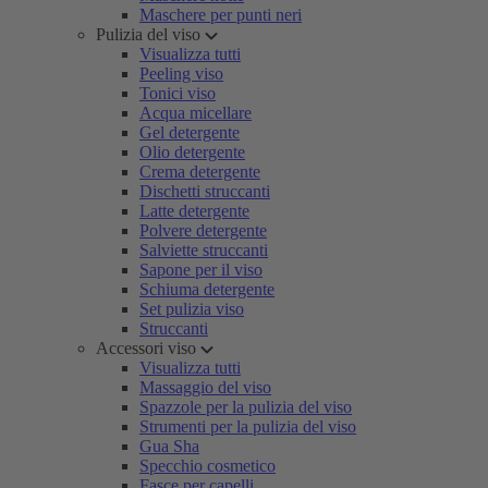
Maschere per punti neri
Pulizia del viso
Visualizza tutti
Peeling viso
Tonici viso
Acqua micellare
Gel detergente
Olio detergente
Crema detergente
Dischetti struccanti
Latte detergente
Polvere detergente
Salviette struccanti
Sapone per il viso
Schiuma detergente
Set pulizia viso
Struccanti
Accessori viso
Visualizza tutti
Massaggio del viso
Spazzole per la pulizia del viso
Strumenti per la pulizia del viso
Gua Sha
Specchio cosmetico
Fasce per capelli