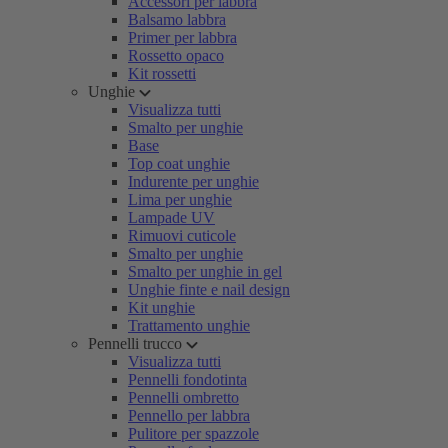
Accessori per labbra
Balsamo labbra
Primer per labbra
Rossetto opaco
Kit rossetti
Unghie
Visualizza tutti
Smalto per unghie
Base
Top coat unghie
Indurente per unghie
Lima per unghie
Lampade UV
Rimuovi cuticole
Smalto per unghie
Smalto per unghie in gel
Unghie finte e nail design
Kit unghie
Trattamento unghie
Pennelli trucco
Visualizza tutti
Pennelli fondotinta
Pennelli ombretto
Pennello per labbra
Pulitore per spazzole