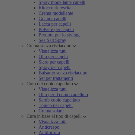
Spray modellante capelli
Ritocco ricrescita
Crema modellante
Gel per capelli
Lacca per capelli
Polvere per capelli
Prodotti per lo styling
Sea Salt Spray
Crema senza risciacquo
Visualizza tutti
Olio per capelli
Siero per capelli
Spray per capelli
Balsamo senza risciacquo
Set per trattamenti
Cura del cuoio capelluto
Visualizza tutti
Olio per il cuoio capelluto
Scrub cuoio capelluto
Tonico per capelli
Crema solare
Cura in base al tipo di capelli
Visualizza tutti
Anticrespo
Antiforfora