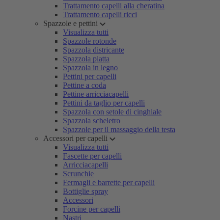
Trattamento capelli alla cheratina
Trattamento capelli ricci
Spazzole e pettini
Visualizza tutti
Spazzole rotonde
Spazzola districante
Spazzola piatta
Spazzola in legno
Pettini per capelli
Pettine a coda
Pettine arricciacapelli
Pettini da taglio per capelli
Spazzola con setole di cinghiale
Spazzola scheletro
Spazzole per il massaggio della testa
Accessori per capelli
Visualizza tutti
Fascette per capelli
Arricciacapelli
Scrunchie
Fermagli e barrette per capelli
Bottiglie spray
Accessori
Forcine per capelli
Nastri