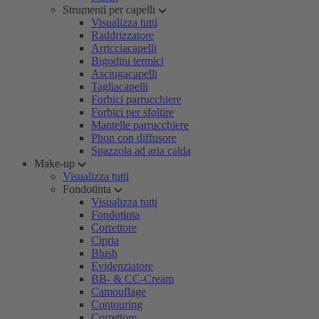
Strumenti per capelli
Visualizza tutti
Raddrizzatore
Arricciacapelli
Bigodini termici
Asciugacapelli
Tagliacapelli
Forbici parrucchiere
Forbici per sfoltire
Mantelle parrucchiere
Phon con diffusore
Spazzola ad aria calda
Make-up
Visualizza tutti
Fondotinta
Visualizza tutti
Fondotinta
Correttore
Cipria
Blush
Evidenziatore
BB- & CC-Cream
Camouflage
Contouring
Correttore