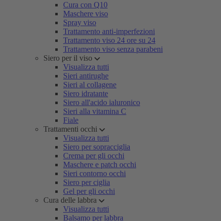
Cura con Q10
Maschere viso
Spray viso
Trattamento anti-imperfezioni
Trattamento viso 24 ore su 24
Trattamento viso senza parabeni
Siero per il viso
Visualizza tutti
Sieri antirughe
Sieri al collagene
Siero idratante
Siero all'acido ialuronico
Sieri alla vitamina C
Fiale
Trattamenti occhi
Visualizza tutti
Siero per sopracciglia
Crema per gli occhi
Maschere e patch occhi
Sieri contorno occhi
Siero per ciglia
Gel per gli occhi
Cura delle labbra
Visualizza tutti
Balsamo per labbra