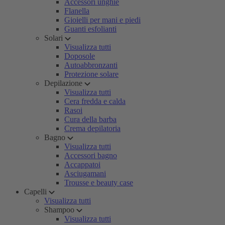
Accessori unghie
Flanella
Gioielli per mani e piedi
Guanti esfolianti
Solari
Visualizza tutti
Doposole
Autoabbronzanti
Protezione solare
Depilazione
Visualizza tutti
Cera fredda e calda
Rasoi
Cura della barba
Crema depilatoria
Bagno
Visualizza tutti
Accessori bagno
Accappatoi
Asciugamani
Trousse e beauty case
Capelli
Visualizza tutti
Shampoo
Visualizza tutti