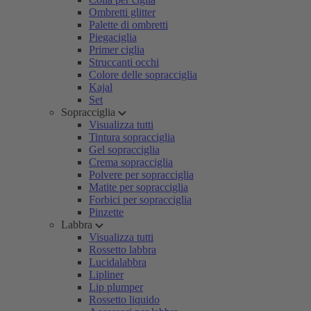
Ombretti glitter
Palette di ombretti
Piegaciglia
Primer ciglia
Struccanti occhi
Colore delle sopracciglia
Kajal
Set
Sopracciglia
Visualizza tutti
Tintura sopracciglia
Gel sopracciglia
Crema sopracciglia
Polvere per sopracciglia
Matite per sopracciglia
Forbici per sopracciglia
Pinzette
Labbra
Visualizza tutti
Rossetto labbra
Lucidalabbra
Lipliner
Lip plumper
Rossetto liquido