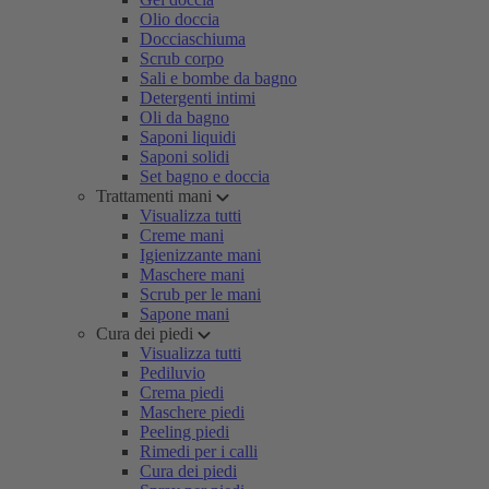
Olio doccia
Docciaschiuma
Scrub corpo
Sali e bombe da bagno
Detergenti intimi
Oli da bagno
Saponi liquidi
Saponi solidi
Set bagno e doccia
Trattamenti mani
Visualizza tutti
Creme mani
Igienizzante mani
Maschere mani
Scrub per le mani
Sapone mani
Cura dei piedi
Visualizza tutti
Pediluvio
Crema piedi
Maschere piedi
Peeling piedi
Rimedi per i calli
Cura dei piedi