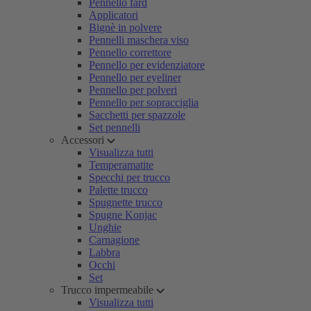
Pennello fard
Applicatori
Bignè in polvere
Pennelli maschera viso
Pennello correttore
Pennello per evidenziatore
Pennello per eyeliner
Pennello per polveri
Pennello per sopracciglia
Sacchetti per spazzole
Set pennelli
Accessori
Visualizza tutti
Temperamatite
Specchi per trucco
Palette trucco
Spugnette trucco
Spugne Konjac
Unghie
Carnagione
Labbra
Occhi
Set
Trucco impermeabile
Visualizza tutti