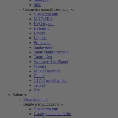
Stile
Cosmetici naturali certificati
Visualizza tutti
MÁDARA
Hej Organic
Heliotrop
Lavera
Logona
Primavera
Santaverde
Sante Naturkosmetik
Tautropfen
We Love The Planet
Weleda
Mukti Organics
Cattier
GG's True Organics
Trilogy
Zao
Salute
Visualizza tutti
Bende e Medicazione
Visualizza tutti
Guarigione delle ferite