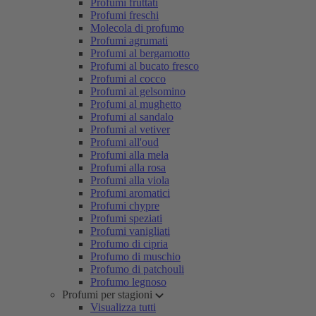
Profumi fruttati
Profumi freschi
Molecola di profumo
Profumi agrumati
Profumi al bergamotto
Profumi al bucato fresco
Profumi al cocco
Profumi al gelsomino
Profumi al mughetto
Profumi al sandalo
Profumi al vetiver
Profumi all'oud
Profumi alla mela
Profumi alla rosa
Profumi alla viola
Profumi aromatici
Profumi chypre
Profumi speziati
Profumi vanigliati
Profumo di cipria
Profumo di muschio
Profumo di patchouli
Profumo legnoso
Profumi per stagioni
Visualizza tutti