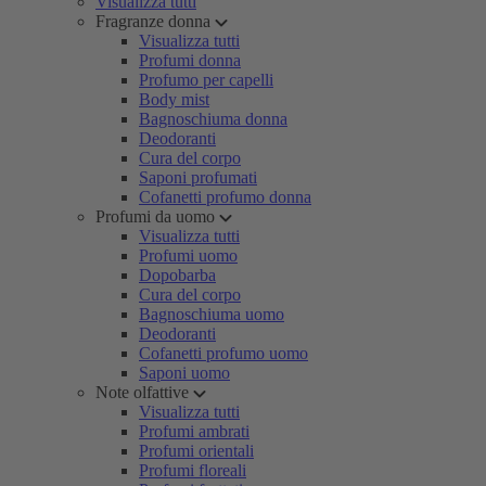
Visualizza tutti
Fragranze donna
Visualizza tutti
Profumi donna
Profumo per capelli
Body mist
Bagnoschiuma donna
Deodoranti
Cura del corpo
Saponi profumati
Cofanetti profumo donna
Profumi da uomo
Visualizza tutti
Profumi uomo
Dopobarba
Cura del corpo
Bagnoschiuma uomo
Deodoranti
Cofanetti profumo uomo
Saponi uomo
Note olfattive
Visualizza tutti
Profumi ambrati
Profumi orientali
Profumi floreali