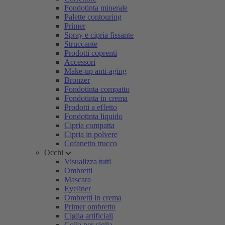
Fondotinta minerale
Palette contouring
Primer
Spray e cipria fissante
Struccante
Prodotti coprenti
Accessori
Make-up anti-aging
Bronzer
Fondotinta compatto
Fondotinta in crema
Prodotti a effetto
Fondotinta liquido
Cipria compatta
Cipria in polvere
Cofanetto trucco
Occhi
Visualizza tutti
Ombretti
Mascara
Eyeliner
Ombretti in crema
Primer ombretto
Ciglia artificiali
Colla per ciglia