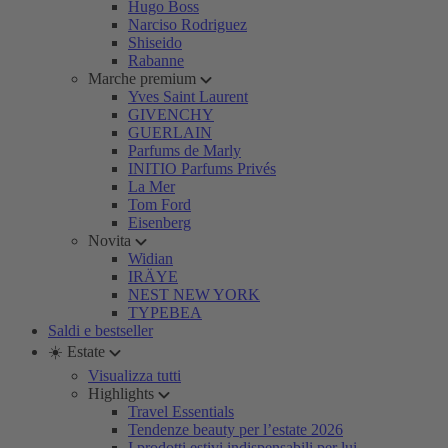
Hugo Boss
Narciso Rodriguez
Shiseido
Rabanne
Marche premium
Yves Saint Laurent
GIVENCHY
GUERLAIN
Parfums de Marly
INITIO Parfums Privés
La Mer
Tom Ford
Eisenberg
Novita
Widian
IRÄYE
NEST NEW YORK
TYPEBEA
Saldi e bestseller
☀️ Estate
Visualizza tutti
Highlights
Travel Essentials
Tendenze beauty per l’estate 2026
I prodotti estivi indispensabili per lui