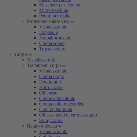
Maschere per il sonno
Micro needling
Pettini per ciglia
Protezione solare viso
Visualizza tutti
Doposole
Autoabbronzanti
Crema solare
Trucco solare
Corpo
Visualizza tutti
Trattamenti corpo
Visualizza tutti
Crema corpo
Deodoranti
Burro corpo
Oli corpo
Creme anticellulite
Crema collo e décolleté
Cura dell'intimità
Oli essenziali e per massaggio
Spray corpo
Bagno e doccia
Visualizza tutti
Gel doccia