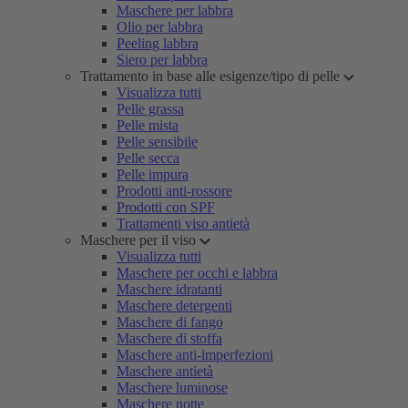
Maschere per labbra
Olio per labbra
Peeling labbra
Siero per labbra
Trattamento in base alle esigenze/tipo di pelle
Visualizza tutti
Pelle grassa
Pelle mista
Pelle sensibile
Pelle secca
Pelle impura
Prodotti anti-rossore
Prodotti con SPF
Trattamenti viso antietà
Maschere per il viso
Visualizza tutti
Maschere per occhi e labbra
Maschere idratanti
Maschere detergenti
Maschere di fango
Maschere di stoffa
Maschere anti-imperfezioni
Maschere antietà
Maschere luminose
Maschere notte