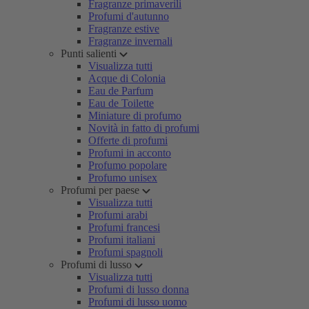
Fragranze primaverili
Profumi d'autunno
Fragranze estive
Fragranze invernali
Punti salienti
Visualizza tutti
Acque di Colonia
Eau de Parfum
Eau de Toilette
Miniature di profumo
Novità in fatto di profumi
Offerte di profumi
Profumi in acconto
Profumo popolare
Profumo unisex
Profumi per paese
Visualizza tutti
Profumi arabi
Profumi francesi
Profumi italiani
Profumi spagnoli
Profumi di lusso
Visualizza tutti
Profumi di lusso donna
Profumi di lusso uomo