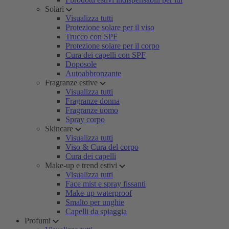
Solari
Visualizza tutti
Protezione solare per il viso
Trucco con SPF
Protezione solare per il corpo
Cura dei capelli con SPF
Doposole
Autoabbronzante
Fragranze estive
Visualizza tutti
Fragranze donna
Fragranze uomo
Spray corpo
Skincare
Visualizza tutti
Viso & Cura del corpo
Cura dei capelli
Make-up e trend estivi
Visualizza tutti
Face mist e spray fissanti
Make-up waterproof
Smalto per unghie
Capelli da spiaggia
Profumi