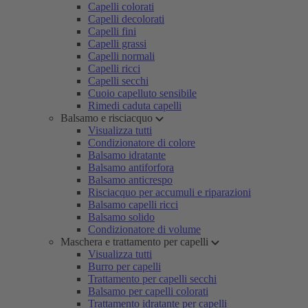
Capelli colorati
Capelli decolorati
Capelli fini
Capelli grassi
Capelli normali
Capelli ricci
Capelli secchi
Cuoio capelluto sensibile
Rimedi caduta capelli
Balsamo e risciacquo
Visualizza tutti
Condizionatore di colore
Balsamo idratante
Balsamo antiforfora
Balsamo anticrespo
Risciacquo per accumuli e riparazioni
Balsamo capelli ricci
Balsamo solido
Condizionatore di volume
Maschera e trattamento per capelli
Visualizza tutti
Burro per capelli
Trattamento per capelli secchi
Balsamo per capelli colorati
Trattamento idratante per capelli