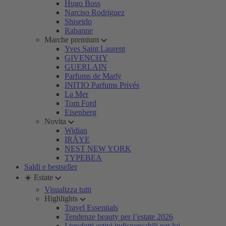
Hugo Boss
Narciso Rodriguez
Shiseido
Rabanne
Marche premium
Yves Saint Laurent
GIVENCHY
GUERLAIN
Parfums de Marly
INITIO Parfums Privés
La Mer
Tom Ford
Eisenberg
Novita
Widian
IRÄYE
NEST NEW YORK
TYPEBEA
Saldi e bestseller
☀️ Estate
Visualizza tutti
Highlights
Travel Essentials
Tendenze beauty per l’estate 2026
I prodotti estivi indispensabili per lui