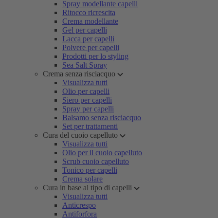
Spray modellante capelli
Ritocco ricrescita
Crema modellante
Gel per capelli
Lacca per capelli
Polvere per capelli
Prodotti per lo styling
Sea Salt Spray
Crema senza risciacquo
Visualizza tutti
Olio per capelli
Siero per capelli
Spray per capelli
Balsamo senza risciacquo
Set per trattamenti
Cura del cuoio capelluto
Visualizza tutti
Olio per il cuoio capelluto
Scrub cuoio capelluto
Tonico per capelli
Crema solare
Cura in base al tipo di capelli
Visualizza tutti
Anticrespo
Antiforfora