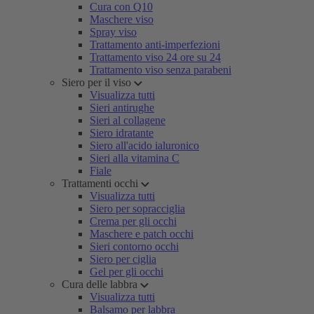
Cura con Q10
Maschere viso
Spray viso
Trattamento anti-imperfezioni
Trattamento viso 24 ore su 24
Trattamento viso senza parabeni
Siero per il viso
Visualizza tutti
Sieri antirughe
Sieri al collagene
Siero idratante
Siero all'acido ialuronico
Sieri alla vitamina C
Fiale
Trattamenti occhi
Visualizza tutti
Siero per sopracciglia
Crema per gli occhi
Maschere e patch occhi
Sieri contorno occhi
Siero per ciglia
Gel per gli occhi
Cura delle labbra
Visualizza tutti
Balsamo per labbra