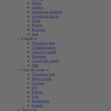
Occhi
Labbra
Assistenza notturna
Assistenza diurna
Denti
Pulizia
Rasatura
Sole
Capelli
Visualizza tutti
Condizionatore
Cura dei capelli
Shampoo
Colore dei capelli
Stile
Cura del corpo
Visualizza tutti
Mani e piedi
Lozioni
Oli
Pulizia
Sole
Deodoranti
Saponi
Trucco