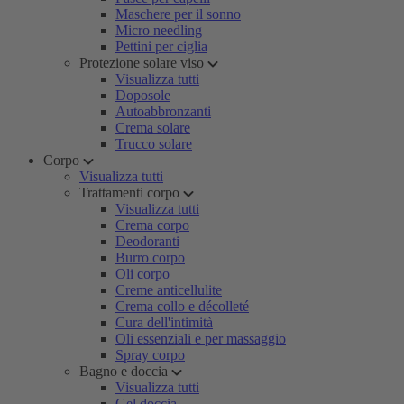
Maschere per il sonno
Micro needling
Pettini per ciglia
Protezione solare viso
Visualizza tutti
Doposole
Autoabbronzanti
Crema solare
Trucco solare
Corpo
Visualizza tutti
Trattamenti corpo
Visualizza tutti
Crema corpo
Deodoranti
Burro corpo
Oli corpo
Creme anticellulite
Crema collo e décolleté
Cura dell'intimità
Oli essenziali e per massaggio
Spray corpo
Bagno e doccia
Visualizza tutti
Gel doccia