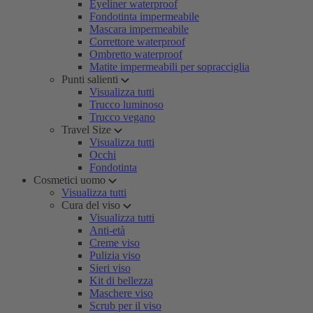
Eyeliner waterproof
Fondotinta impermeabile
Mascara impermeabile
Correttore waterproof
Ombretto waterproof
Matite impermeabili per sopracciglia
Punti salienti
Visualizza tutti
Trucco luminoso
Trucco vegano
Travel Size
Visualizza tutti
Occhi
Fondotinta
Cosmetici uomo
Visualizza tutti
Cura del viso
Visualizza tutti
Anti-età
Creme viso
Pulizia viso
Sieri viso
Kit di bellezza
Maschere viso
Scrub per il viso