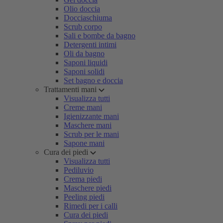
Olio doccia
Docciaschiuma
Scrub corpo
Sali e bombe da bagno
Detergenti intimi
Oli da bagno
Saponi liquidi
Saponi solidi
Set bagno e doccia
Trattamenti mani
Visualizza tutti
Creme mani
Igienizzante mani
Maschere mani
Scrub per le mani
Sapone mani
Cura dei piedi
Visualizza tutti
Pediluvio
Crema piedi
Maschere piedi
Peeling piedi
Rimedi per i calli
Cura dei piedi