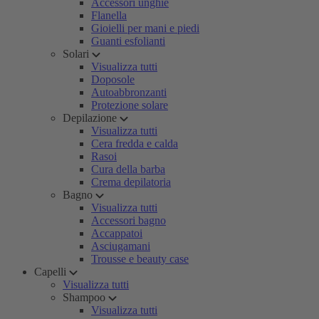
Accessori unghie
Flanella
Gioielli per mani e piedi
Guanti esfolianti
Solari
Visualizza tutti
Doposole
Autoabbronzanti
Protezione solare
Depilazione
Visualizza tutti
Cera fredda e calda
Rasoi
Cura della barba
Crema depilatoria
Bagno
Visualizza tutti
Accessori bagno
Accappatoi
Asciugamani
Trousse e beauty case
Capelli
Visualizza tutti
Shampoo
Visualizza tutti