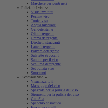
Maschere per punti neri
Pulizia del viso
Visualizza tutti
Peeling viso
Tonici viso
Acqua micellare
Gel detergente
Olio detergente
Crema detergente
Dischetti struccanti
Latte detergente
Polvere detergente
Salviette struccanti
Sapone per il viso
Schiuma detergente
Set pulizia viso
Struccanti
Accessori viso
Visualizza tutti
Massaggio del viso
Spazzole per la pulizia del viso
Strumenti per la pulizia del viso
Gua Sha
Specchio cosmetico
Fasce per capelli