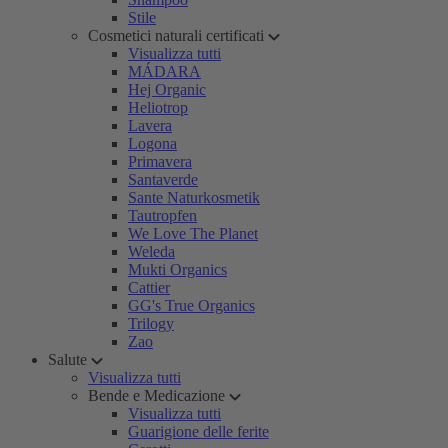
Stile
Cosmetici naturali certificati
Visualizza tutti
MÁDARA
Hej Organic
Heliotrop
Lavera
Logona
Primavera
Santaverde
Sante Naturkosmetik
Tautropfen
We Love The Planet
Weleda
Mukti Organics
Cattier
GG's True Organics
Trilogy
Zao
Salute
Visualizza tutti
Bende e Medicazione
Visualizza tutti
Guarigione delle ferite