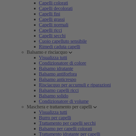
Capelli colorati
Capelli decolorati
Capelli fini
Capelli grassi
Capelli normali
Capelli ricci
Capelli secchi
Cuoio capelluto sensibile
Rimedi caduta capelli
Balsamo e risciacquo
Visualizza tutti
Condizionatore di colore
Balsamo idratante
Balsamo antiforfora
Balsamo anticrespo
Risciacquo per accumuli e riparazioni
Balsamo capelli ricci
Balsamo solido
Condizionatore di volume
Maschera e trattamento per capelli
Visualizza tutti
Burro per capelli
Trattamento per capelli secchi
Balsamo per capelli colorati
Trattamento idratante per capelli