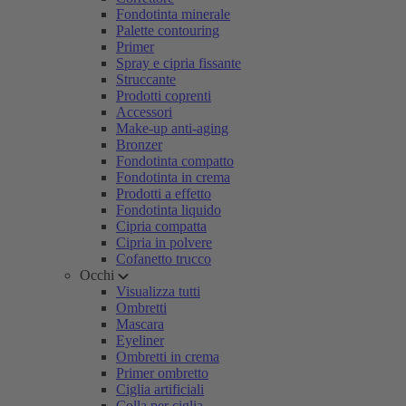
Fondotinta minerale
Palette contouring
Primer
Spray e cipria fissante
Struccante
Prodotti coprenti
Accessori
Make-up anti-aging
Bronzer
Fondotinta compatto
Fondotinta in crema
Prodotti a effetto
Fondotinta liquido
Cipria compatta
Cipria in polvere
Cofanetto trucco
Occhi
Visualizza tutti
Ombretti
Mascara
Eyeliner
Ombretti in crema
Primer ombretto
Ciglia artificiali
Colla per ciglia