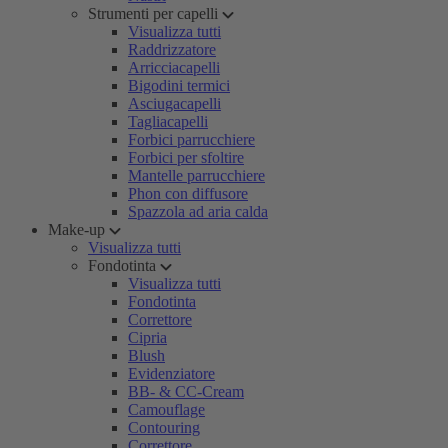
Strumenti per capelli
Visualizza tutti
Raddrizzatore
Arricciacapelli
Bigodini termici
Asciugacapelli
Tagliacapelli
Forbici parrucchiere
Forbici per sfoltire
Mantelle parrucchiere
Phon con diffusore
Spazzola ad aria calda
Make-up
Visualizza tutti
Fondotinta
Visualizza tutti
Fondotinta
Correttore
Cipria
Blush
Evidenziatore
BB- & CC-Cream
Camouflage
Contouring
Correttore