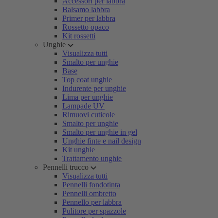
Accessori per labbra
Balsamo labbra
Primer per labbra
Rossetto opaco
Kit rossetti
Unghie
Visualizza tutti
Smalto per unghie
Base
Top coat unghie
Indurente per unghie
Lima per unghie
Lampade UV
Rimuovi cuticole
Smalto per unghie
Smalto per unghie in gel
Unghie finte e nail design
Kit unghie
Trattamento unghie
Pennelli trucco
Visualizza tutti
Pennelli fondotinta
Pennelli ombretto
Pennello per labbra
Pulitore per spazzole