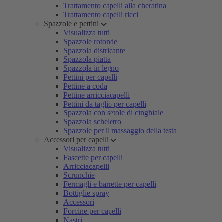
Trattamento capelli alla cheratina
Trattamento capelli ricci
Spazzole e pettini
Visualizza tutti
Spazzole rotonde
Spazzola districante
Spazzola piatta
Spazzola in legno
Pettini per capelli
Pettine a coda
Pettine arricciacapelli
Pettini da taglio per capelli
Spazzola con setole di cinghiale
Spazzola scheletro
Spazzole per il massaggio della testa
Accessori per capelli
Visualizza tutti
Fascette per capelli
Arricciacapelli
Scrunchie
Fermagli e barrette per capelli
Bottiglie spray
Accessori
Forcine per capelli
Nastri