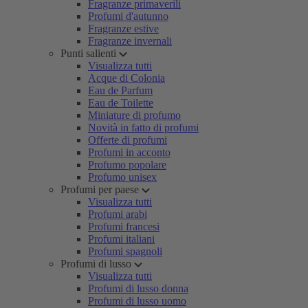
Fragranze primaverili
Profumi d'autunno
Fragranze estive
Fragranze invernali
Punti salienti
Visualizza tutti
Acque di Colonia
Eau de Parfum
Eau de Toilette
Miniature di profumo
Novità in fatto di profumi
Offerte di profumi
Profumi in acconto
Profumo popolare
Profumo unisex
Profumi per paese
Visualizza tutti
Profumi arabi
Profumi francesi
Profumi italiani
Profumi spagnoli
Profumi di lusso
Visualizza tutti
Profumi di lusso donna
Profumi di lusso uomo