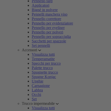
Pennello fard
Applicatori
Bignè in polvere
Pennelli maschera viso
Pennello correttore
Pennello per evidenziatore
Pennello per eyeliner
Pennello per polveri
Pennello per sopracciglia
Sacchetti per spazzole
Set pennelli
Accessori
Visualizza tutti
Temperamatite
Specchi per trucco
Palette trucco
Spugnette trucco
Spugne Konjac
Unghie
Carnagione
Labbra
Occhi
Set
Trucco impermeabile
Visualizza tutti