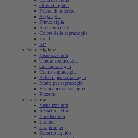
Ombretti glitter
Palette di ombretti
Piegaciglia
Primer ciglia
Struccanti occhi
Colore delle sopracciglia
Kajal
Set
Sopracciglia
Visualizza tutti
Tintura sopracciglia
Gel sopracciglia
Crema sopracciglia
Polvere per sopracciglia
Matite per sopracciglia
Forbici per sopracciglia
Pinzette
Labbra
Visualizza tutti
Rossetto labbra
Lucidalabbra
Lipliner
Lip plumper
Rossetto liquido