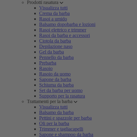
Prodotti rasatura
Visualizza tutti
Crema da barba
Rasoi a umido
Balsamo dopobarba e lozioni
Rasoi elettrico e trimmer
Rasoi da barba e accessori
Ciotola da barba
Depilazione naso
Gel da barba
Pennello da barba
Prebarba
Rasoio
Rasoio da uomo
Sapone da barba
Schiuma da barba
Set da barba per uomo
Supporto per la rasatura
Trattamenti per la barba
Visualizza tutti
Balsamo da barba
Pettini e spazzole per barba
Oli per la barba
Trimmer e tagliacapelli
Sapone e shampoo da barba