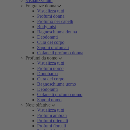
Visualizza tutti
Fragranze donna
Visualizza tutti
Profumi donna
Profumo per capelli
Body mist
Bagnoschiuma donna
Deodoranti
Cura del corpo
Saponi profumati
Cofanetti profumo donna
Profumi da uomo
Visualizza tutti
Profumi uomo
Dopobarba
Cura del corpo
Bagnoschiuma uomo
Deodoranti
Cofanetti profumo uomo
Saponi uomo
Note olfattive
Visualizza tutti
Profumi ambrati
Profumi orientali
Profumi floreali