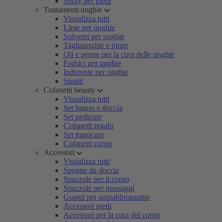
Spray per piedi
Trattamenti unghie
Visualizza tutti
Lime per unghie
Solventi per unghie
Tagliaunghie e pinze
Oli e penne per la cura delle unghie
Forbici per unghie
Indurente per unghie
Smalti
Cofanetti beauty
Visualizza tutti
Set bagno e doccia
Set pedicure
Cofanetti regalo
Set manicure
Cofanetti corpo
Accessori
Visualizza tutti
Spugne da doccia
Spazzole per il corpo
Spazzole per massaggi
Guanti per autoabbronzante
Accessori piedi
Accessori per la cura del corpo