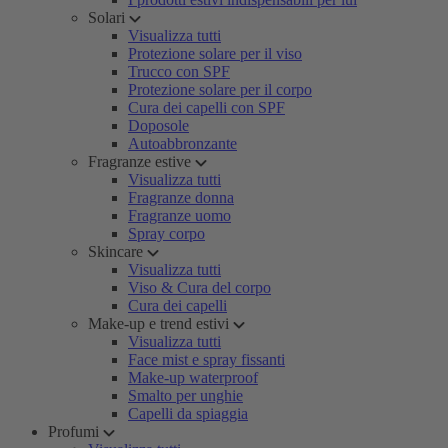
Solari
Visualizza tutti
Protezione solare per il viso
Trucco con SPF
Protezione solare per il corpo
Cura dei capelli con SPF
Doposole
Autoabbronzante
Fragranze estive
Visualizza tutti
Fragranze donna
Fragranze uomo
Spray corpo
Skincare
Visualizza tutti
Viso & Cura del corpo
Cura dei capelli
Make-up e trend estivi
Visualizza tutti
Face mist e spray fissanti
Make-up waterproof
Smalto per unghie
Capelli da spiaggia
Profumi