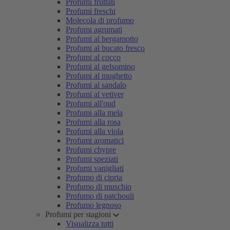
Profumi fruttati
Profumi freschi
Molecola di profumo
Profumi agrumati
Profumi al bergamotto
Profumi al bucato fresco
Profumi al cocco
Profumi al gelsomino
Profumi al mughetto
Profumi al sandalo
Profumi al vetiver
Profumi all'oud
Profumi alla mela
Profumi alla rosa
Profumi alla viola
Profumi aromatici
Profumi chypre
Profumi speziati
Profumi vanigliati
Profumo di cipria
Profumo di muschio
Profumo di patchouli
Profumo legnoso
Profumi per stagioni
Visualizza tutti