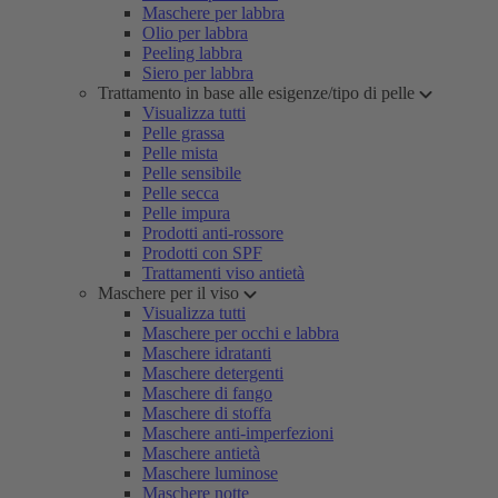
Maschere per labbra
Olio per labbra
Peeling labbra
Siero per labbra
Trattamento in base alle esigenze/tipo di pelle
Visualizza tutti
Pelle grassa
Pelle mista
Pelle sensibile
Pelle secca
Pelle impura
Prodotti anti-rossore
Prodotti con SPF
Trattamenti viso antietà
Maschere per il viso
Visualizza tutti
Maschere per occhi e labbra
Maschere idratanti
Maschere detergenti
Maschere di fango
Maschere di stoffa
Maschere anti-imperfezioni
Maschere antietà
Maschere luminose
Maschere notte