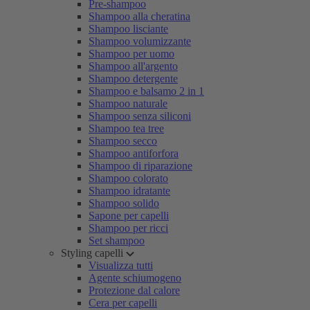
Pre-shampoo
Shampoo alla cheratina
Shampoo lisciante
Shampoo volumizzante
Shampoo per uomo
Shampoo all'argento
Shampoo detergente
Shampoo e balsamo 2 in 1
Shampoo naturale
Shampoo senza siliconi
Shampoo tea tree
Shampoo secco
Shampoo antiforfora
Shampoo di riparazione
Shampoo colorato
Shampoo idratante
Shampoo solido
Sapone per capelli
Shampoo per ricci
Set shampoo
Styling capelli
Visualizza tutti
Agente schiumogeno
Protezione dal calore
Cera per capelli