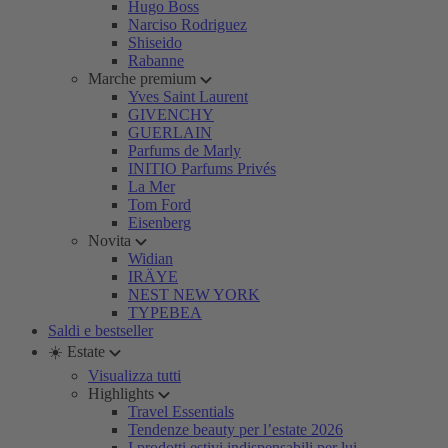
Hugo Boss
Narciso Rodriguez
Shiseido
Rabanne
Marche premium
Yves Saint Laurent
GIVENCHY
GUERLAIN
Parfums de Marly
INITIO Parfums Privés
La Mer
Tom Ford
Eisenberg
Novita
Widian
IRÄYE
NEST NEW YORK
TYPEBEA
Saldi e bestseller
☀️ Estate
Visualizza tutti
Highlights
Travel Essentials
Tendenze beauty per l’estate 2026
I prodotti estivi indispensabili per lui