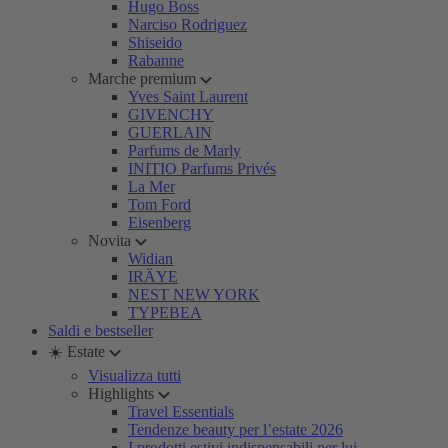
Hugo Boss
Narciso Rodriguez
Shiseido
Rabanne
Marche premium
Yves Saint Laurent
GIVENCHY
GUERLAIN
Parfums de Marly
INITIO Parfums Privés
La Mer
Tom Ford
Eisenberg
Novita
Widian
IRÄYE
NEST NEW YORK
TYPEBEA
Saldi e bestseller
☀️ Estate
Visualizza tutti
Highlights
Travel Essentials
Tendenze beauty per l’estate 2026
I prodotti estivi indispensabili per lui