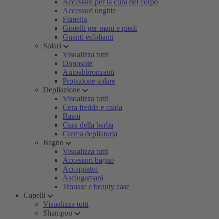
Accessori per la cura del corpo
Accessori unghie
Flanella
Gioielli per mani e piedi
Guanti esfolianti
Solari
Visualizza tutti
Doposole
Autoabbronzanti
Protezione solare
Depilazione
Visualizza tutti
Cera fredda e calda
Rasoi
Cura della barba
Crema depilatoria
Bagno
Visualizza tutti
Accessori bagno
Accappatoi
Asciugamani
Trousse e beauty case
Capelli
Visualizza tutti
Shampoo