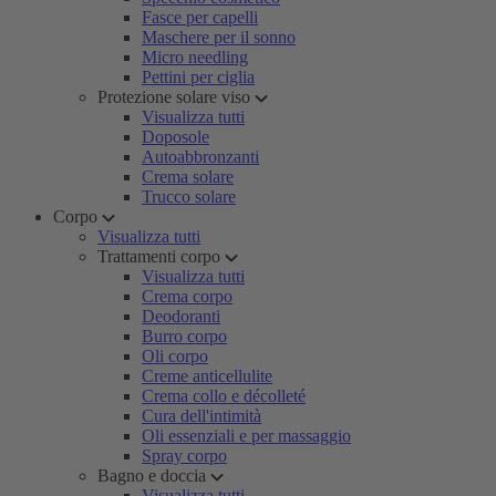
Fasce per capelli
Maschere per il sonno
Micro needling
Pettini per ciglia
Protezione solare viso
Visualizza tutti
Doposole
Autoabbronzanti
Crema solare
Trucco solare
Corpo
Visualizza tutti
Trattamenti corpo
Visualizza tutti
Crema corpo
Deodoranti
Burro corpo
Oli corpo
Creme anticellulite
Crema collo e décolleté
Cura dell'intimità
Oli essenziali e per massaggio
Spray corpo
Bagno e doccia
Visualizza tutti