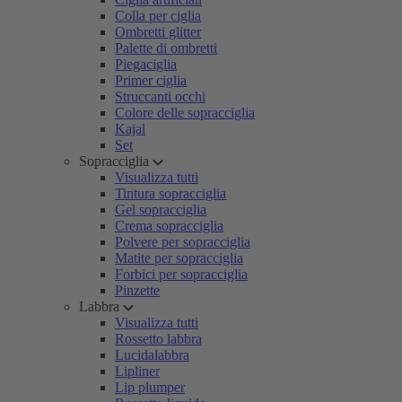
Colla per ciglia
Ombretti glitter
Palette di ombretti
Piegaciglia
Primer ciglia
Struccanti occhi
Colore delle sopracciglia
Kajal
Set
Sopracciglia
Visualizza tutti
Tintura sopracciglia
Gel sopracciglia
Crema sopracciglia
Polvere per sopracciglia
Matite per sopracciglia
Forbici per sopracciglia
Pinzette
Labbra
Visualizza tutti
Rossetto labbra
Lucidalabbra
Lipliner
Lip plumper