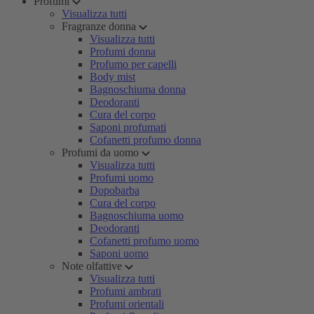
Profumi
Visualizza tutti
Fragranze donna
Visualizza tutti
Profumi donna
Profumo per capelli
Body mist
Bagnoschiuma donna
Deodoranti
Cura del corpo
Saponi profumati
Cofanetti profumo donna
Profumi da uomo
Visualizza tutti
Profumi uomo
Dopobarba
Cura del corpo
Bagnoschiuma uomo
Deodoranti
Cofanetti profumo uomo
Saponi uomo
Note olfattive
Visualizza tutti
Profumi ambrati
Profumi orientali