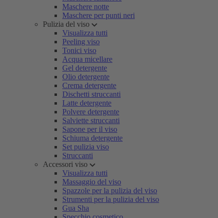
Maschere notte
Maschere per punti neri
Pulizia del viso
Visualizza tutti
Peeling viso
Tonici viso
Acqua micellare
Gel detergente
Olio detergente
Crema detergente
Dischetti struccanti
Latte detergente
Polvere detergente
Salviette struccanti
Sapone per il viso
Schiuma detergente
Set pulizia viso
Struccanti
Accessori viso
Visualizza tutti
Massaggio del viso
Spazzole per la pulizia del viso
Strumenti per la pulizia del viso
Gua Sha
Specchio cosmetico