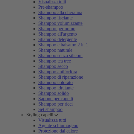
Visualizza tutti
Pre-shampoo
Shampoo alla cheratina
Shampoo lisciante
Shampoo volumizzante
Shampoo per uomo
Shampoo all'argento
Shampoo detergente
Shampoo e balsamo 2 in 1
Shampoo naturale
Shampoo senza siliconi
Shampoo tea tree
Shampoo secco
Shampoo antiforfora
Shampoo di riparazione
Shampoo colorato
Shampoo idratante
Shampoo solido
Sapone per capelli
Shampoo per ricci
Set shampoo
Styling capelli
Visualizza tutti
Agente schiumogeno
Protezione dal calore