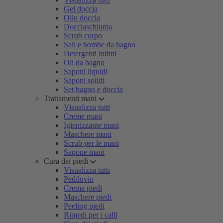
Gel doccia
Olio doccia
Docciaschiuma
Scrub corpo
Sali e bombe da bagno
Detergenti intimi
Oli da bagno
Saponi liquidi
Saponi solidi
Set bagno e doccia
Trattamenti mani
Visualizza tutti
Creme mani
Igienizzante mani
Maschere mani
Scrub per le mani
Sapone mani
Cura dei piedi
Visualizza tutti
Pediluvio
Crema piedi
Maschere piedi
Peeling piedi
Rimedi per i calli