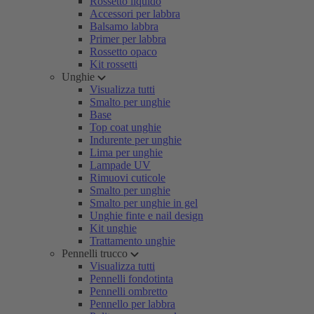
Rossetto liquido
Accessori per labbra
Balsamo labbra
Primer per labbra
Rossetto opaco
Kit rossetti
Unghie
Visualizza tutti
Smalto per unghie
Base
Top coat unghie
Indurente per unghie
Lima per unghie
Lampade UV
Rimuovi cuticole
Smalto per unghie
Smalto per unghie in gel
Unghie finte e nail design
Kit unghie
Trattamento unghie
Pennelli trucco
Visualizza tutti
Pennelli fondotinta
Pennelli ombretto
Pennello per labbra