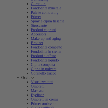
Correttore
Fondotinta minerale
Palette contouring
Primer
Spray e cipria fissante
Struccante
Prodotti coprenti
Accessori
Make-up anti-aging
Bronzer
Fondotinta compatto
Fondotinta in crema
Prodotti a effetto
Fondotinta liquido
Cipria compatta
Cipria in polvere
Cofanetto trucco
Occhi
Visualizza tutti
Ombretti
Mascara
Eyeliner
Ombretti in crema
Primer ombretto
Ciglia artificiali