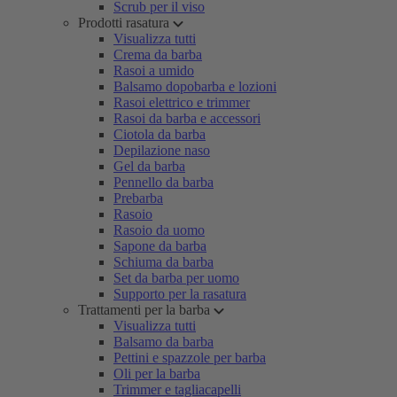
Scrub per il viso
Prodotti rasatura
Visualizza tutti
Crema da barba
Rasoi a umido
Balsamo dopobarba e lozioni
Rasoi elettrico e trimmer
Rasoi da barba e accessori
Ciotola da barba
Depilazione naso
Gel da barba
Pennello da barba
Prebarba
Rasoio
Rasoio da uomo
Sapone da barba
Schiuma da barba
Set da barba per uomo
Supporto per la rasatura
Trattamenti per la barba
Visualizza tutti
Balsamo da barba
Pettini e spazzole per barba
Oli per la barba
Trimmer e tagliacapelli