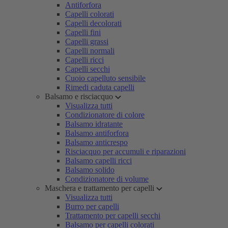
Antiforfora
Capelli colorati
Capelli decolorati
Capelli fini
Capelli grassi
Capelli normali
Capelli ricci
Capelli secchi
Cuoio capelluto sensibile
Rimedi caduta capelli
Balsamo e risciacquo
Visualizza tutti
Condizionatore di colore
Balsamo idratante
Balsamo antiforfora
Balsamo anticrespo
Risciacquo per accumuli e riparazioni
Balsamo capelli ricci
Balsamo solido
Condizionatore di volume
Maschera e trattamento per capelli
Visualizza tutti
Burro per capelli
Trattamento per capelli secchi
Balsamo per capelli colorati