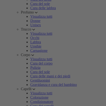
Cura del sole
Cura delle labbra
Profumo
Visualizza tutti
Donne
Unisex
Trucco
Visualizza tutti
Occhi
Labbra
Unghie
Carnagione
Corpo
Visualizza tutti
Cura del corpo
Pulizia
Cura del sole
Cura delle mani e dei piedi
Gentiluomini
Gravidanza e cura del bambino
Capelli
Visualizza tutti
Colorazione
Condizionatore
Cura dei capelli