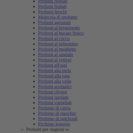
Profumi floreali
Profumi fruttati
Profumi freschi
Molecola di profumo
Profumi agrumati
Profumi al bergamotto
Profumi al bucato fresco
Profumi al cocco
Profumi al gelsomino
Profumi al mughetto
Profumi al sandalo
Profumi al vetiver
Profumi all'oud
Profumi alla mela
Profumi alla rosa
Profumi alla viola
Profumi aromatici
Profumi chypre
Profumi speziati
Profumi vanigliati
Profumo di cipria
Profumo di muschio
Profumo di patchouli
Profumo legnoso
Profumi per stagioni