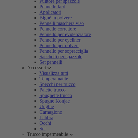
Pulitore per spazzole
Pennello fard
Applicatori
Bignè in polvere
Pennelli maschera viso
Pennello correttore
Pennello per evidenziatore
Pennello per eyeliner
Pennello per polveri
Pennello per sopracciglia
Sacchetti per spazzole
Set pennelli
Accessori
Visualizza tutti
Temperamatite
Specchi per trucco
Palette trucco
Spugnette trucco
Spugne Konjac
Unghie
Carnagione
Labbra
Occhi
Set
Trucco impermeabile