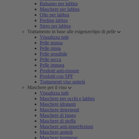
Balsamo per labbra
Maschere per labbra
Olio per labbra
Peeling labbra
Siero per labbra
Trattamento in base alle esigenze/tipo di pelle
Visualizza tutti
Pelle grassa
Pelle mista
Pelle sensibile
Pelle secca
Pelle impura
Prodotti anti-rossore
Prodotti con SPF
Trattamenti viso antietà
Maschere per il viso
Visualizza tutti
Maschere per occhi e labbra
Maschere idratanti
Maschere detergenti
Maschere di fango
Maschere di stoffa
Maschere anti-imperfezioni
Maschere antietà
Maschere luminose