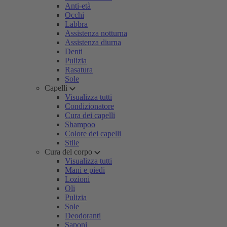
Anti-età
Occhi
Labbra
Assistenza notturna
Assistenza diurna
Denti
Pulizia
Rasatura
Sole
Capelli
Visualizza tutti
Condizionatore
Cura dei capelli
Shampoo
Colore dei capelli
Stile
Cura del corpo
Visualizza tutti
Mani e piedi
Lozioni
Oli
Pulizia
Sole
Deodoranti
Saponi