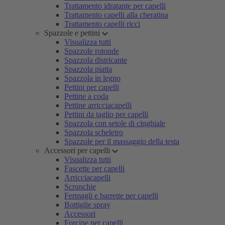
Trattamento idratante per capelli
Trattamento capelli alla cheratina
Trattamento capelli ricci
Spazzole e pettini
Visualizza tutti
Spazzole rotonde
Spazzola districante
Spazzola piatta
Spazzola in legno
Pettini per capelli
Pettine a coda
Pettine arricciacapelli
Pettini da taglio per capelli
Spazzola con setole di cinghiale
Spazzola scheletro
Spazzole per il massaggio della testa
Accessori per capelli
Visualizza tutti
Fascette per capelli
Arricciacapelli
Scrunchie
Fermagli e barrette per capelli
Bottiglie spray
Accessori
Forcine per capelli