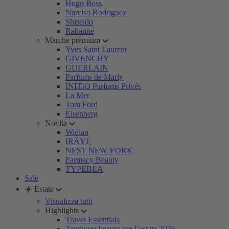
Hugo Boss
Narciso Rodriguez
Shiseido
Rabanne
Marche premium
Yves Saint Laurent
GIVENCHY
GUERLAIN
Parfums de Marly
INITIO Parfums Privés
La Mer
Tom Ford
Eisenberg
Novita
Widian
IRÄYE
NEST NEW YORK
Farmacy Beauty
TYPEBEA
Sale
☀️ Estate
Visualizza tutti
Highlights
Travel Essentials
Tendenze beauty per l’estate 2026