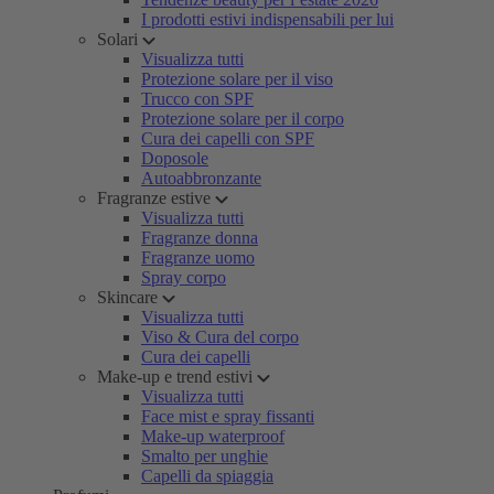
I prodotti estivi indispensabili per lui
Solari
Visualizza tutti
Protezione solare per il viso
Trucco con SPF
Protezione solare per il corpo
Cura dei capelli con SPF
Doposole
Autoabbronzante
Fragranze estive
Visualizza tutti
Fragranze donna
Fragranze uomo
Spray corpo
Skincare
Visualizza tutti
Viso & Cura del corpo
Cura dei capelli
Make-up e trend estivi
Visualizza tutti
Face mist e spray fissanti
Make-up waterproof
Smalto per unghie
Capelli da spiaggia