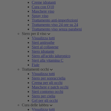
Creme idratanti
Cura con Q10
Maschere viso
Spray viso
Trattamento anti-imperfezioni
Trattamento viso 24 ore su 24
Trattamento viso senza parabeni
Siero per il viso
Visualizza tutti
Sieri antirughe
Sieri al collagene
Siero idratante
Siero all'acido ialuronico
Sieri alla vitamina C
Fiale
Trattamenti occhi
Visualizza tutti
Siero per sopracciglia
Crema per gli occhi
Maschere e patch occhi
Sieri contorno occhi
Siero per ciglia
Gel per gli occhi
Cura delle labbra
Visualizza tutti