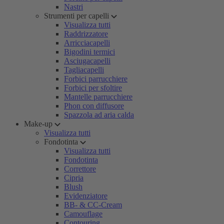
Nastri
Strumenti per capelli
Visualizza tutti
Raddrizzatore
Arricciacapelli
Bigodini termici
Asciugacapelli
Tagliacapelli
Forbici parrucchiere
Forbici per sfoltire
Mantelle parrucchiere
Phon con diffusore
Spazzola ad aria calda
Make-up
Visualizza tutti
Fondotinta
Visualizza tutti
Fondotinta
Correttore
Cipria
Blush
Evidenziatore
BB- & CC-Cream
Camouflage
Contouring