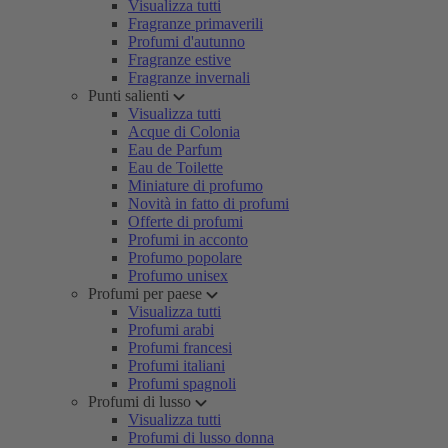
Visualizza tutti
Fragranze primaverili
Profumi d'autunno
Fragranze estive
Fragranze invernali
Punti salienti
Visualizza tutti
Acque di Colonia
Eau de Parfum
Eau de Toilette
Miniature di profumo
Novità in fatto di profumi
Offerte di profumi
Profumi in acconto
Profumo popolare
Profumo unisex
Profumi per paese
Visualizza tutti
Profumi arabi
Profumi francesi
Profumi italiani
Profumi spagnoli
Profumi di lusso
Visualizza tutti
Profumi di lusso donna