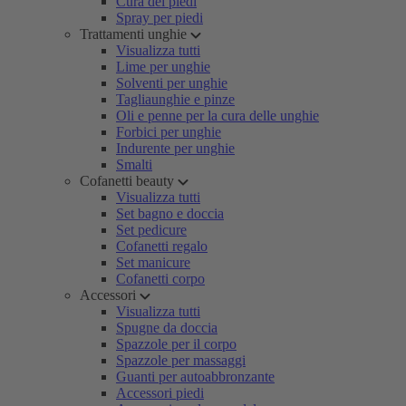
Cura dei piedi
Spray per piedi
Trattamenti unghie
Visualizza tutti
Lime per unghie
Solventi per unghie
Tagliaunghie e pinze
Oli e penne per la cura delle unghie
Forbici per unghie
Indurente per unghie
Smalti
Cofanetti beauty
Visualizza tutti
Set bagno e doccia
Set pedicure
Cofanetti regalo
Set manicure
Cofanetti corpo
Accessori
Visualizza tutti
Spugne da doccia
Spazzole per il corpo
Spazzole per massaggi
Guanti per autoabbronzante
Accessori piedi