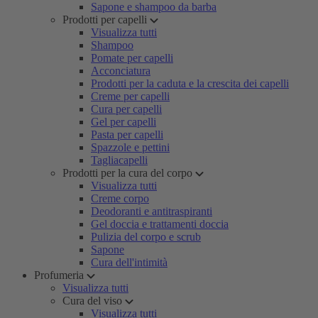
Sapone e shampoo da barba
Prodotti per capelli
Visualizza tutti
Shampoo
Pomate per capelli
Acconciatura
Prodotti per la caduta e la crescita dei capelli
Creme per capelli
Cura per capelli
Gel per capelli
Pasta per capelli
Spazzole e pettini
Tagliacapelli
Prodotti per la cura del corpo
Visualizza tutti
Creme corpo
Deodoranti e antitraspiranti
Gel doccia e trattamenti doccia
Pulizia del corpo e scrub
Sapone
Cura dell'intimità
Profumeria
Visualizza tutti
Cura del viso
Visualizza tutti