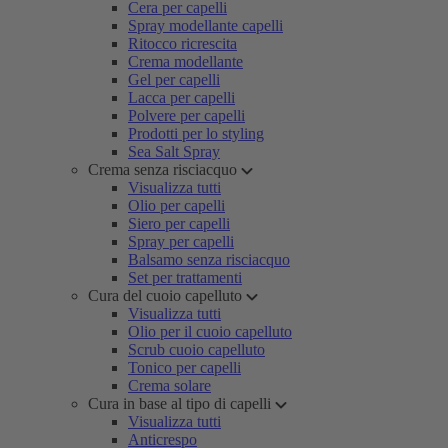
Cera per capelli
Spray modellante capelli
Ritocco ricrescita
Crema modellante
Gel per capelli
Lacca per capelli
Polvere per capelli
Prodotti per lo styling
Sea Salt Spray
Crema senza risciacquo
Visualizza tutti
Olio per capelli
Siero per capelli
Spray per capelli
Balsamo senza risciacquo
Set per trattamenti
Cura del cuoio capelluto
Visualizza tutti
Olio per il cuoio capelluto
Scrub cuoio capelluto
Tonico per capelli
Crema solare
Cura in base al tipo di capelli
Visualizza tutti
Anticrespo