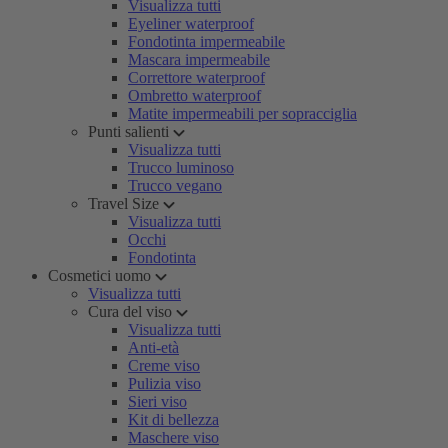
Visualizza tutti
Eyeliner waterproof
Fondotinta impermeabile
Mascara impermeabile
Correttore waterproof
Ombretto waterproof
Matite impermeabili per sopracciglia
Punti salienti
Visualizza tutti
Trucco luminoso
Trucco vegano
Travel Size
Visualizza tutti
Occhi
Fondotinta
Cosmetici uomo
Visualizza tutti
Cura del viso
Visualizza tutti
Anti-età
Creme viso
Pulizia viso
Sieri viso
Kit di bellezza
Maschere viso