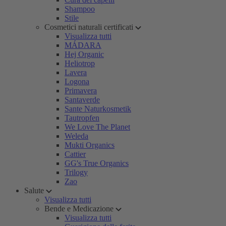
Shampoo
Stile
Cosmetici naturali certificati
Visualizza tutti
MÁDARA
Hej Organic
Heliotrop
Lavera
Logona
Primavera
Santaverde
Sante Naturkosmetik
Tautropfen
We Love The Planet
Weleda
Mukti Organics
Cattier
GG's True Organics
Trilogy
Zao
Salute
Visualizza tutti
Bende e Medicazione
Visualizza tutti