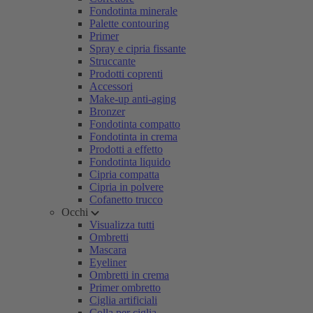
Fondotinta minerale
Palette contouring
Primer
Spray e cipria fissante
Struccante
Prodotti coprenti
Accessori
Make-up anti-aging
Bronzer
Fondotinta compatto
Fondotinta in crema
Prodotti a effetto
Fondotinta liquido
Cipria compatta
Cipria in polvere
Cofanetto trucco
Occhi
Visualizza tutti
Ombretti
Mascara
Eyeliner
Ombretti in crema
Primer ombretto
Ciglia artificiali
Colla per ciglia