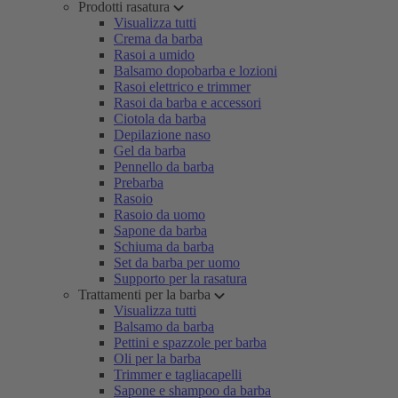
Prodotti rasatura
Visualizza tutti
Crema da barba
Rasoi a umido
Balsamo dopobarba e lozioni
Rasoi elettrico e trimmer
Rasoi da barba e accessori
Ciotola da barba
Depilazione naso
Gel da barba
Pennello da barba
Prebarba
Rasoio
Rasoio da uomo
Sapone da barba
Schiuma da barba
Set da barba per uomo
Supporto per la rasatura
Trattamenti per la barba
Visualizza tutti
Balsamo da barba
Pettini e spazzole per barba
Oli per la barba
Trimmer e tagliacapelli
Sapone e shampoo da barba