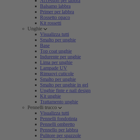
Accessori per labbra
Balsamo labbra
Primer per labbra
Rossetto opaco
Kit rossetti
Unghie
Visualizza tutti
Smalto per unghie
Base
Top coat unghie
Indurente per unghie
Lima per unghie
Lampade UV
Rimuovi cuticole
Smalto per unghie
Smalto per unghie in gel
Unghie finte e nail design
Kit unghie
Trattamento unghie
Pennelli trucco
Visualizza tutti
Pennelli fondotinta
Pennelli ombretto
Pennello per labbra
Pulitore per spazzole