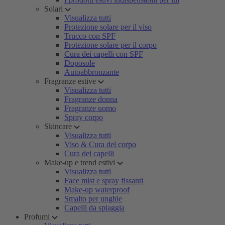
Solari
Visualizza tutti
Protezione solare per il viso
Trucco con SPF
Protezione solare per il corpo
Cura dei capelli con SPF
Doposole
Autoabbronzante
Fragranze estive
Visualizza tutti
Fragranze donna
Fragranze uomo
Spray corpo
Skincare
Visualizza tutti
Viso & Cura del corpo
Cura dei capelli
Make-up e trend estivi
Visualizza tutti
Face mist e spray fissanti
Make-up waterproof
Smalto per unghie
Capelli da spiaggia
Profumi