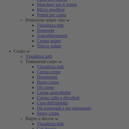
Maschere per il sonno
Micro needling
Pettini per ciglia
Protezione solare viso
Visualizza tutti
Doposole
Autoabbronzanti
Crema solare
Trucco solare
Corpo
Visualizza tutti
Trattamenti corpo
Visualizza tutti
Crema corpo
Deodoranti
Burro corpo
Oli corpo
Creme anticellulite
Crema collo e décolleté
Cura dell'intimità
Oli essenziali e per massaggio
Spray corpo
Bagno e doccia
Visualizza tutti
Gel doccia