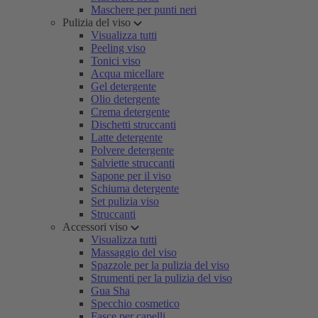
Maschere per punti neri
Pulizia del viso
Visualizza tutti
Peeling viso
Tonici viso
Acqua micellare
Gel detergente
Olio detergente
Crema detergente
Dischetti struccanti
Latte detergente
Polvere detergente
Salviette struccanti
Sapone per il viso
Schiuma detergente
Set pulizia viso
Struccanti
Accessori viso
Visualizza tutti
Massaggio del viso
Spazzole per la pulizia del viso
Strumenti per la pulizia del viso
Gua Sha
Specchio cosmetico
Fasce per capelli