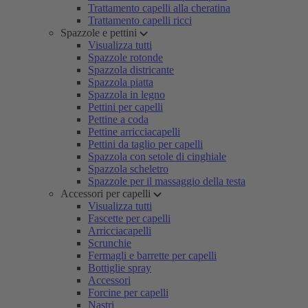
Trattamento capelli alla cheratina
Trattamento capelli ricci
Spazzole e pettini
Visualizza tutti
Spazzole rotonde
Spazzola districante
Spazzola piatta
Spazzola in legno
Pettini per capelli
Pettine a coda
Pettine arricciacapelli
Pettini da taglio per capelli
Spazzola con setole di cinghiale
Spazzola scheletro
Spazzole per il massaggio della testa
Accessori per capelli
Visualizza tutti
Fascette per capelli
Arricciacapelli
Scrunchie
Fermagli e barrette per capelli
Bottiglie spray
Accessori
Forcine per capelli
Nastri