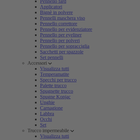
Pennello fard
Applicatori
Bignè in polvere
Pennelli maschera viso
Pennello correttore
Pennello per evidenziatore
Pennello per eyeliner
Pennello per polveri
Pennello per sopracciglia
Sacchetti per spazzole
Set pennelli
Accessori
Visualizza tutti
Temperamatite
Specchi per trucco
Palette trucco
Spugnette trucco
Spugne Konjac
Unghie
Carnagione
Labbra
Occhi
Set
Trucco impermeabile
Visualizza tutti