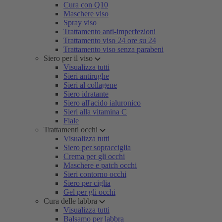
Cura con Q10
Maschere viso
Spray viso
Trattamento anti-imperfezioni
Trattamento viso 24 ore su 24
Trattamento viso senza parabeni
Siero per il viso
Visualizza tutti
Sieri antirughe
Sieri al collagene
Siero idratante
Siero all'acido ialuronico
Sieri alla vitamina C
Fiale
Trattamenti occhi
Visualizza tutti
Siero per sopracciglia
Crema per gli occhi
Maschere e patch occhi
Sieri contorno occhi
Siero per ciglia
Gel per gli occhi
Cura delle labbra
Visualizza tutti
Balsamo per labbra