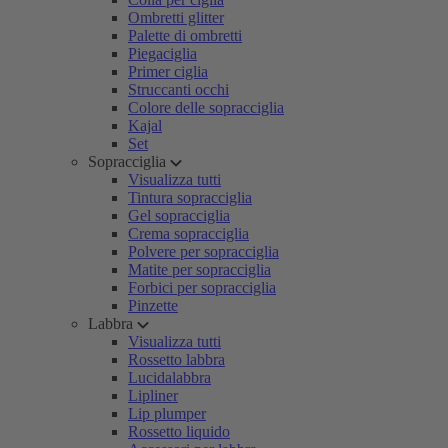
Ombretti glitter
Palette di ombretti
Piegaciglia
Primer ciglia
Struccanti occhi
Colore delle sopracciglia
Kajal
Set
Sopracciglia
Visualizza tutti
Tintura sopracciglia
Gel sopracciglia
Crema sopracciglia
Polvere per sopracciglia
Matite per sopracciglia
Forbici per sopracciglia
Pinzette
Labbra
Visualizza tutti
Rossetto labbra
Lucidalabbra
Lipliner
Lip plumper
Rossetto liquido