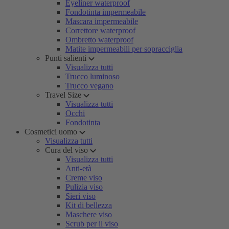
Eyeliner waterproof
Fondotinta impermeabile
Mascara impermeabile
Correttore waterproof
Ombretto waterproof
Matite impermeabili per sopracciglia
Punti salienti
Visualizza tutti
Trucco luminoso
Trucco vegano
Travel Size
Visualizza tutti
Occhi
Fondotinta
Cosmetici uomo
Visualizza tutti
Cura del viso
Visualizza tutti
Anti-età
Creme viso
Pulizia viso
Sieri viso
Kit di bellezza
Maschere viso
Scrub per il viso