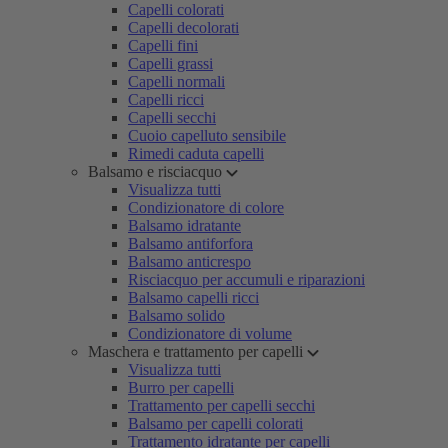
Capelli colorati
Capelli decolorati
Capelli fini
Capelli grassi
Capelli normali
Capelli ricci
Capelli secchi
Cuoio capelluto sensibile
Rimedi caduta capelli
Balsamo e risciacquo
Visualizza tutti
Condizionatore di colore
Balsamo idratante
Balsamo antiforfora
Balsamo anticrespo
Risciacquo per accumuli e riparazioni
Balsamo capelli ricci
Balsamo solido
Condizionatore di volume
Maschera e trattamento per capelli
Visualizza tutti
Burro per capelli
Trattamento per capelli secchi
Balsamo per capelli colorati
Trattamento idratante per capelli