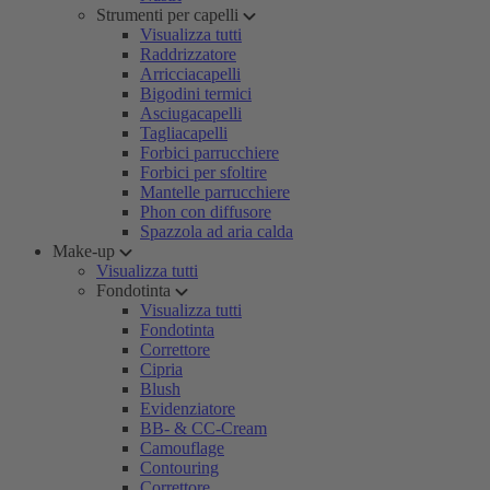
Strumenti per capelli
Visualizza tutti
Raddrizzatore
Arricciacapelli
Bigodini termici
Asciugacapelli
Tagliacapelli
Forbici parrucchiere
Forbici per sfoltire
Mantelle parrucchiere
Phon con diffusore
Spazzola ad aria calda
Make-up
Visualizza tutti
Fondotinta
Visualizza tutti
Fondotinta
Correttore
Cipria
Blush
Evidenziatore
BB- & CC-Cream
Camouflage
Contouring
Correttore