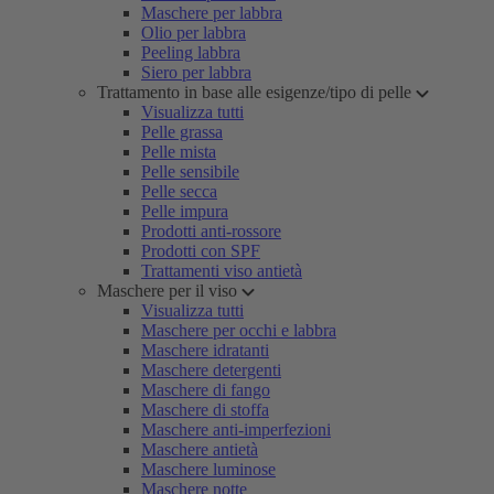
Maschere per labbra
Olio per labbra
Peeling labbra
Siero per labbra
Trattamento in base alle esigenze/tipo di pelle
Visualizza tutti
Pelle grassa
Pelle mista
Pelle sensibile
Pelle secca
Pelle impura
Prodotti anti-rossore
Prodotti con SPF
Trattamenti viso antietà
Maschere per il viso
Visualizza tutti
Maschere per occhi e labbra
Maschere idratanti
Maschere detergenti
Maschere di fango
Maschere di stoffa
Maschere anti-imperfezioni
Maschere antietà
Maschere luminose
Maschere notte