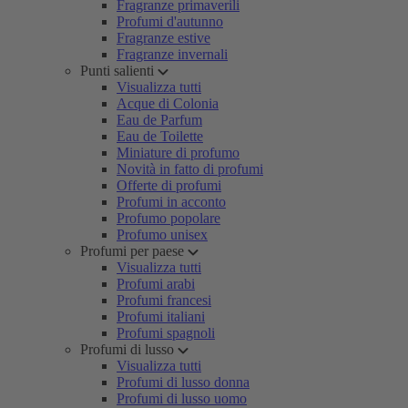
Fragranze primaverili
Profumi d'autunno
Fragranze estive
Fragranze invernali
Punti salienti
Visualizza tutti
Acque di Colonia
Eau de Parfum
Eau de Toilette
Miniature di profumo
Novità in fatto di profumi
Offerte di profumi
Profumi in acconto
Profumo popolare
Profumo unisex
Profumi per paese
Visualizza tutti
Profumi arabi
Profumi francesi
Profumi italiani
Profumi spagnoli
Profumi di lusso
Visualizza tutti
Profumi di lusso donna
Profumi di lusso uomo