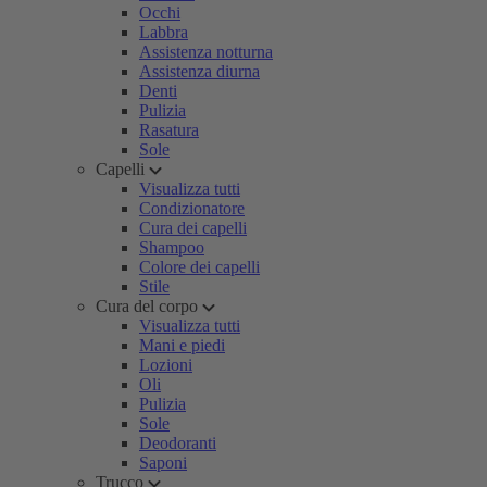
Occhi
Labbra
Assistenza notturna
Assistenza diurna
Denti
Pulizia
Rasatura
Sole
Capelli
Visualizza tutti
Condizionatore
Cura dei capelli
Shampoo
Colore dei capelli
Stile
Cura del corpo
Visualizza tutti
Mani e piedi
Lozioni
Oli
Pulizia
Sole
Deodoranti
Saponi
Trucco