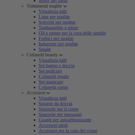
Spray per piedi
Trattamenti unghie
Visualizza tutti
Lime per unghie
Solventi per unghie
Tagliaunghie e pinze
Oli e penne per la cura delle unghie
Forbici per unghie
Indurente per unghie
Smalti
Cofanetti beauty
Visualizza tutti
Set bagno e doccia
Set pedicure
Cofanetti regalo
Set manicure
Cofanetti corpo
Accessori
Visualizza tutti
Spugne da doccia
Spazzole per il corpo
Spazzole per massaggi
Guanti per autoabbronzante
Accessori piedi
Accessori per la cura del corpo