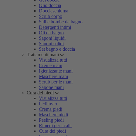
Olio doccia
Docciaschiuma
Scrub corpo
Sali e bombe da bagno
Detergenti intimi
Oli da bagno
Saponi liquidi
Saponi solidi
Set bagno e doccia
Trattamenti mani
Visualizza tutti
Creme mani
Igienizzante mani
Maschere mani
Scrub per le mani
Sapone mani
Cura dei piedi
Visualizza tutti
Pediluvio
Crema piedi
Maschere piedi
Peeling piedi
Rimedi per i calli
Cura dei piedi