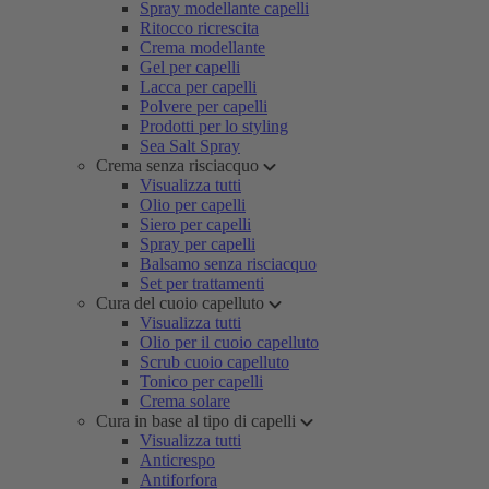
Spray modellante capelli
Ritocco ricrescita
Crema modellante
Gel per capelli
Lacca per capelli
Polvere per capelli
Prodotti per lo styling
Sea Salt Spray
Crema senza risciacquo
Visualizza tutti
Olio per capelli
Siero per capelli
Spray per capelli
Balsamo senza risciacquo
Set per trattamenti
Cura del cuoio capelluto
Visualizza tutti
Olio per il cuoio capelluto
Scrub cuoio capelluto
Tonico per capelli
Crema solare
Cura in base al tipo di capelli
Visualizza tutti
Anticrespo
Antiforfora