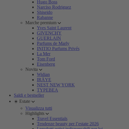
Hugo Boss
Narciso Rodriguez
Shiseido
Rabanne
Marche premium
Yves Saint Laurent
GIVENCHY
GUERLAIN
Parfums de Marly
INITIO Parfums Privés
La Mer
Tom Ford
Eisenberg
Novita
Widian
IRÄYE
NEST NEW YORK
TYPEBEA
Saldi e bestseller
☀️ Estate
Visualizza tutti
Highlights
Travel Essentials
Tendenze beauty per l’estate 2026
I prodotti estivi indispensabili per lui