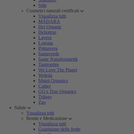
Stile
Cosmetici naturali certificati
Visualizza tutti
MÁDARA
Hej Organic
Heliotrop
Lavera
Logona
Primavera
Santaverde
Sante Naturkosmetik
Tautropfen
We Love The Planet
Weleda
Mukti Organics
Cattier
GG's True Organics
Trilogy
Zao
Salute
Visualizza tutti
Bende e Medicazione
Visualizza tutti
Guarigione delle ferite