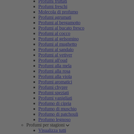
Profumi fruttati
Profumi freschi
Molecola di profumo
Profumi agrumati
Profumi al bergamotto
Profumi al bucato fresco
Profumi al cocco
Profumi al gelsomino
Profumi al mughetto
Profumi al sandalo
Profumi al vetiver
Profumi all'oud
Profumi alla mela
Profumi alla rosa
Profumi alla viola
Profumi aromatici
Profumi chypre
Profumi speziati
Profumi vanigliati
Profumo di cipria
Profumo di muschio
Profumo di patchouli
Profumo legnoso
Profumi per stagioni
Visualizza tutti