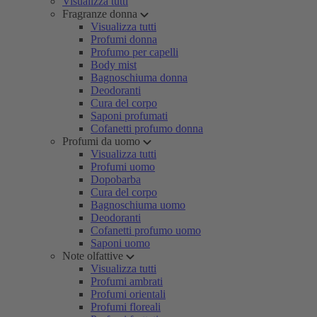
Visualizza tutti
Fragranze donna
Visualizza tutti
Profumi donna
Profumo per capelli
Body mist
Bagnoschiuma donna
Deodoranti
Cura del corpo
Saponi profumati
Cofanetti profumo donna
Profumi da uomo
Visualizza tutti
Profumi uomo
Dopobarba
Cura del corpo
Bagnoschiuma uomo
Deodoranti
Cofanetti profumo uomo
Saponi uomo
Note olfattive
Visualizza tutti
Profumi ambrati
Profumi orientali
Profumi floreali