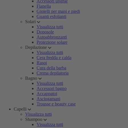
Accessori unghie
Flanella
Gioielli per mani e piedi
Guanti esfolianti
Solari
Visualizza tutti
Doposole
Autoabbronzanti
Protezione solare
Depilazione
Visualizza tutti
Cera fredda e calda
Rasoi
Cura della barba
Crema depilatoria
Bagno
Visualizza tutti
Accessori bagno
Accappatoi
Asciugamani
Trousse e beauty case
Capelli
Visualizza tutti
Shampoo
Visualizza tutti