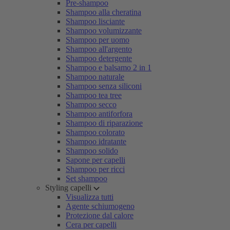
Pre-shampoo
Shampoo alla cheratina
Shampoo lisciante
Shampoo volumizzante
Shampoo per uomo
Shampoo all'argento
Shampoo detergente
Shampoo e balsamo 2 in 1
Shampoo naturale
Shampoo senza siliconi
Shampoo tea tree
Shampoo secco
Shampoo antiforfora
Shampoo di riparazione
Shampoo colorato
Shampoo idratante
Shampoo solido
Sapone per capelli
Shampoo per ricci
Set shampoo
Styling capelli
Visualizza tutti
Agente schiumogeno
Protezione dal calore
Cera per capelli