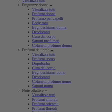
Visualizza tutti
Fragranze donna
Visualizza tutti
Profumi donna
Profumo per capelli
Body mist
Bagnoschiuma donna
Deodoranti
Cura del corpo
Saponi profumati
Cofanetti profumo donna
Profumi da uomo
Visualizza tutti
Profumi uomo
Dopobarba
Cura del corpo
Bagnoschiuma uomo
Deodoranti
Cofanetti profumo uomo
Saponi uomo
Note olfattive
Visualizza tutti
Profumi ambrati
Profumi orientali
Profumi floreali