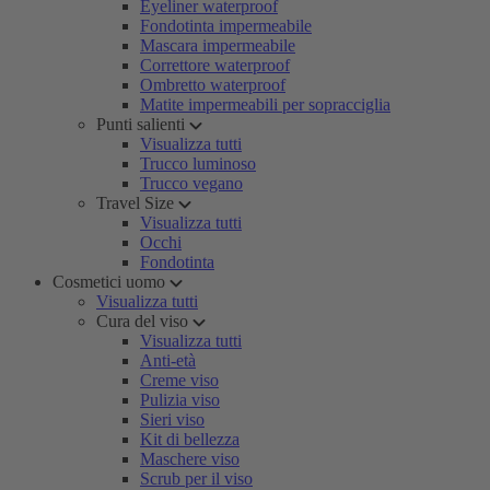
Eyeliner waterproof
Fondotinta impermeabile
Mascara impermeabile
Correttore waterproof
Ombretto waterproof
Matite impermeabili per sopracciglia
Punti salienti
Visualizza tutti
Trucco luminoso
Trucco vegano
Travel Size
Visualizza tutti
Occhi
Fondotinta
Cosmetici uomo
Visualizza tutti
Cura del viso
Visualizza tutti
Anti-età
Creme viso
Pulizia viso
Sieri viso
Kit di bellezza
Maschere viso
Scrub per il viso