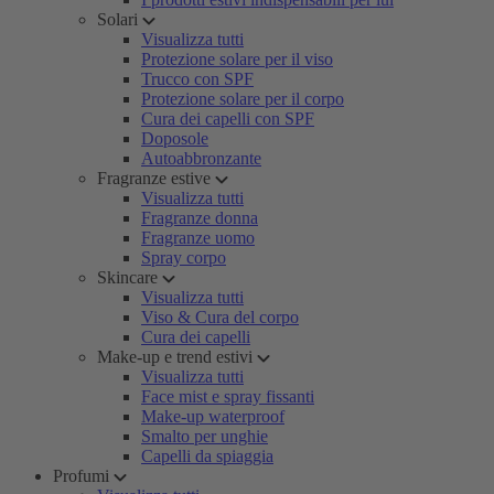
Solari
Visualizza tutti
Protezione solare per il viso
Trucco con SPF
Protezione solare per il corpo
Cura dei capelli con SPF
Doposole
Autoabbronzante
Fragranze estive
Visualizza tutti
Fragranze donna
Fragranze uomo
Spray corpo
Skincare
Visualizza tutti
Viso & Cura del corpo
Cura dei capelli
Make-up e trend estivi
Visualizza tutti
Face mist e spray fissanti
Make-up waterproof
Smalto per unghie
Capelli da spiaggia
Profumi