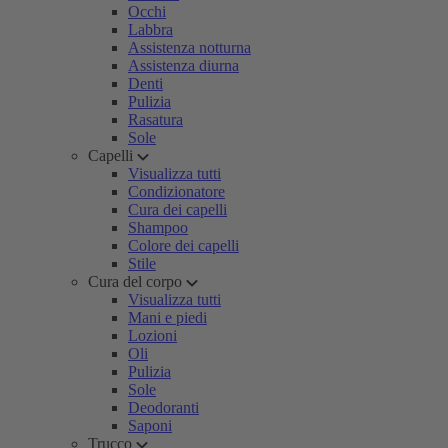
Occhi
Labbra
Assistenza notturna
Assistenza diurna
Denti
Pulizia
Rasatura
Sole
Capelli
Visualizza tutti
Condizionatore
Cura dei capelli
Shampoo
Colore dei capelli
Stile
Cura del corpo
Visualizza tutti
Mani e piedi
Lozioni
Oli
Pulizia
Sole
Deodoranti
Saponi
Trucco