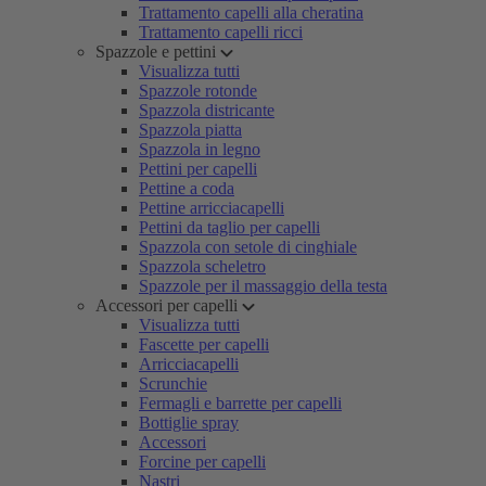
Trattamento capelli alla cheratina
Trattamento capelli ricci
Spazzole e pettini
Visualizza tutti
Spazzole rotonde
Spazzola districante
Spazzola piatta
Spazzola in legno
Pettini per capelli
Pettine a coda
Pettine arricciacapelli
Pettini da taglio per capelli
Spazzola con setole di cinghiale
Spazzola scheletro
Spazzole per il massaggio della testa
Accessori per capelli
Visualizza tutti
Fascette per capelli
Arricciacapelli
Scrunchie
Fermagli e barrette per capelli
Bottiglie spray
Accessori
Forcine per capelli
Nastri