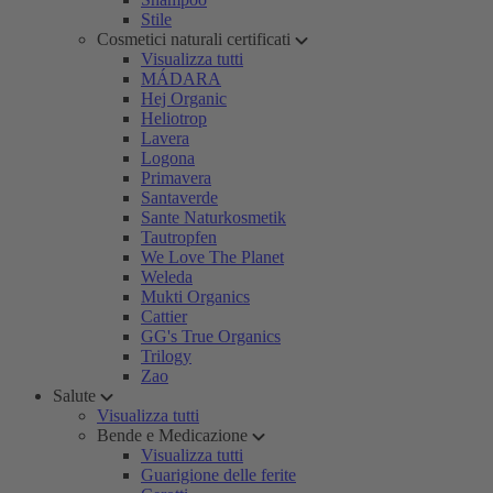
Stile
Cosmetici naturali certificati
Visualizza tutti
MÁDARA
Hej Organic
Heliotrop
Lavera
Logona
Primavera
Santaverde
Sante Naturkosmetik
Tautropfen
We Love The Planet
Weleda
Mukti Organics
Cattier
GG's True Organics
Trilogy
Zao
Salute
Visualizza tutti
Bende e Medicazione
Visualizza tutti
Guarigione delle ferite