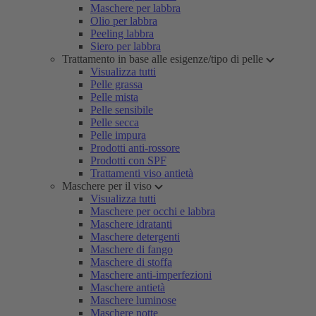
Maschere per labbra
Olio per labbra
Peeling labbra
Siero per labbra
Trattamento in base alle esigenze/tipo di pelle
Visualizza tutti
Pelle grassa
Pelle mista
Pelle sensibile
Pelle secca
Pelle impura
Prodotti anti-rossore
Prodotti con SPF
Trattamenti viso antietà
Maschere per il viso
Visualizza tutti
Maschere per occhi e labbra
Maschere idratanti
Maschere detergenti
Maschere di fango
Maschere di stoffa
Maschere anti-imperfezioni
Maschere antietà
Maschere luminose
Maschere notte