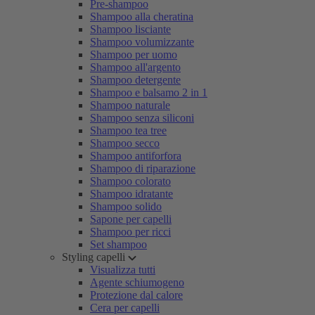
Pre-shampoo
Shampoo alla cheratina
Shampoo lisciante
Shampoo volumizzante
Shampoo per uomo
Shampoo all'argento
Shampoo detergente
Shampoo e balsamo 2 in 1
Shampoo naturale
Shampoo senza siliconi
Shampoo tea tree
Shampoo secco
Shampoo antiforfora
Shampoo di riparazione
Shampoo colorato
Shampoo idratante
Shampoo solido
Sapone per capelli
Shampoo per ricci
Set shampoo
Styling capelli
Visualizza tutti
Agente schiumogeno
Protezione dal calore
Cera per capelli