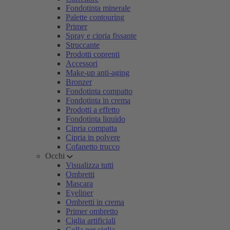
Fondotinta minerale
Palette contouring
Primer
Spray e cipria fissante
Struccante
Prodotti coprenti
Accessori
Make-up anti-aging
Bronzer
Fondotinta compatto
Fondotinta in crema
Prodotti a effetto
Fondotinta liquido
Cipria compatta
Cipria in polvere
Cofanetto trucco
Occhi
Visualizza tutti
Ombretti
Mascara
Eyeliner
Ombretti in crema
Primer ombretto
Ciglia artificiali
Colla per ciglia