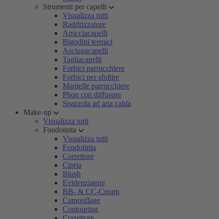
Strumenti per capelli
Visualizza tutti
Raddrizzatore
Arricciacapelli
Bigodini termici
Asciugacapelli
Tagliacapelli
Forbici parrucchiere
Forbici per sfoltire
Mantelle parrucchiere
Phon con diffusore
Spazzola ad aria calda
Make-up
Visualizza tutti
Fondotinta
Visualizza tutti
Fondotinta
Correttore
Cipria
Blush
Evidenziatore
BB- & CC-Cream
Camouflage
Contouring
Correttore