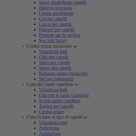
Spray modellante capelli
Ritocco ricrescita
Crema modellante
Gel per capelli
Lacca per capelli
Polvere per capelli
Prodotti per lo styling
Sea Salt Spray
Crema senza risciacquo
Visualizza tutti
Olio per capelli
Siero per capelli
Spray per capelli
Balsamo senza risciacquo
Set per trattamenti
Cura del cuoio capelluto
Visualizza tutti
Olio per il cuoio capelluto
Scrub cuoio capelluto
Tonico per capelli
Crema solare
Cura in base al tipo di capelli
Visualizza tutti
Anticrespo
Antiforfora