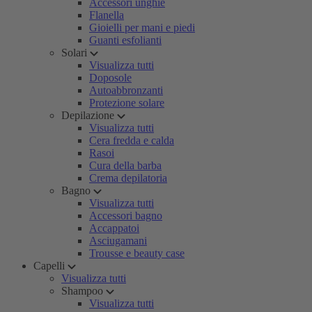
Accessori unghie
Flanella
Gioielli per mani e piedi
Guanti esfolianti
Solari
Visualizza tutti
Doposole
Autoabbronzanti
Protezione solare
Depilazione
Visualizza tutti
Cera fredda e calda
Rasoi
Cura della barba
Crema depilatoria
Bagno
Visualizza tutti
Accessori bagno
Accappatoi
Asciugamani
Trousse e beauty case
Capelli
Visualizza tutti
Shampoo
Visualizza tutti