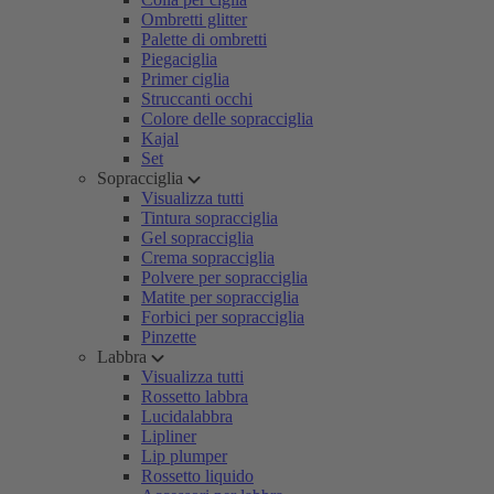
Ombretti glitter
Palette di ombretti
Piegaciglia
Primer ciglia
Struccanti occhi
Colore delle sopracciglia
Kajal
Set
Sopracciglia
Visualizza tutti
Tintura sopracciglia
Gel sopracciglia
Crema sopracciglia
Polvere per sopracciglia
Matite per sopracciglia
Forbici per sopracciglia
Pinzette
Labbra
Visualizza tutti
Rossetto labbra
Lucidalabbra
Lipliner
Lip plumper
Rossetto liquido