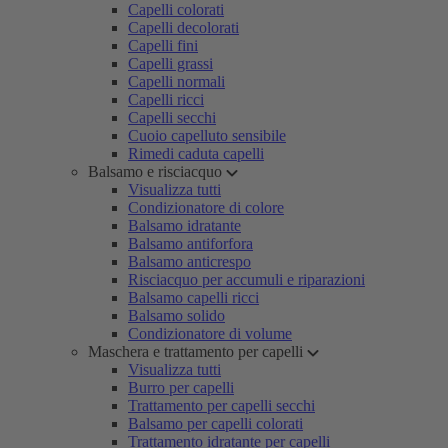
Capelli colorati
Capelli decolorati
Capelli fini
Capelli grassi
Capelli normali
Capelli ricci
Capelli secchi
Cuoio capelluto sensibile
Rimedi caduta capelli
Balsamo e risciacquo
Visualizza tutti
Condizionatore di colore
Balsamo idratante
Balsamo antiforfora
Balsamo anticrespo
Risciacquo per accumuli e riparazioni
Balsamo capelli ricci
Balsamo solido
Condizionatore di volume
Maschera e trattamento per capelli
Visualizza tutti
Burro per capelli
Trattamento per capelli secchi
Balsamo per capelli colorati
Trattamento idratante per capelli