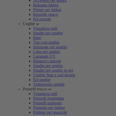
Accessori per labbra
Balsamo labbra
Primer per labbra
Rossetto opaco
Kit rossetti
Unghie
Visualizza tutti
Smalto per unghie
Base
Top coat unghie
Indurente per unghie
Lima per unghie
Lampade UV
Rimuovi cuticole
Smalto per unghie
Smalto per unghie in gel
Unghie finte e nail design
Kit unghie
Trattamento unghie
Pennelli trucco
Visualizza tutti
Pennelli fondotinta
Pennelli ombretto
Pennello per labbra
Pulitore per spazzole