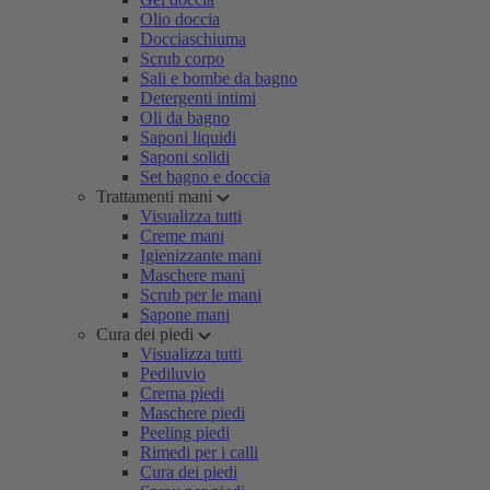
Olio doccia
Docciaschiuma
Scrub corpo
Sali e bombe da bagno
Detergenti intimi
Oli da bagno
Saponi liquidi
Saponi solidi
Set bagno e doccia
Trattamenti mani
Visualizza tutti
Creme mani
Igienizzante mani
Maschere mani
Scrub per le mani
Sapone mani
Cura dei piedi
Visualizza tutti
Pediluvio
Crema piedi
Maschere piedi
Peeling piedi
Rimedi per i calli
Cura dei piedi