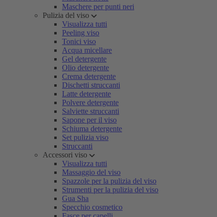
Maschere per punti neri
Pulizia del viso
Visualizza tutti
Peeling viso
Tonici viso
Acqua micellare
Gel detergente
Olio detergente
Crema detergente
Dischetti struccanti
Latte detergente
Polvere detergente
Salviette struccanti
Sapone per il viso
Schiuma detergente
Set pulizia viso
Struccanti
Accessori viso
Visualizza tutti
Massaggio del viso
Spazzole per la pulizia del viso
Strumenti per la pulizia del viso
Gua Sha
Specchio cosmetico
Fasce per capelli