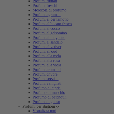
Profumi fruttati
Profumi freschi
Molecola di profumo
Profumi agrumati
Profumi al bergamotto
Profumi al bucato fresco
Profumi al cocco
Profumi al gelsomino
Profumi al mughetto
Profumi al sandalo
Profumi al vetiver
Profumi all'oud
Profumi alla mela
Profumi alla rosa
Profumi alla viola
Profumi aromatici
Profumi chypre
Profumi speziati
Profumi vanigliati
Profumo di cipria
Profumo di muschio
Profumo di patchouli
Profumo legnoso
Profumi per stagioni
Visualizza tutti