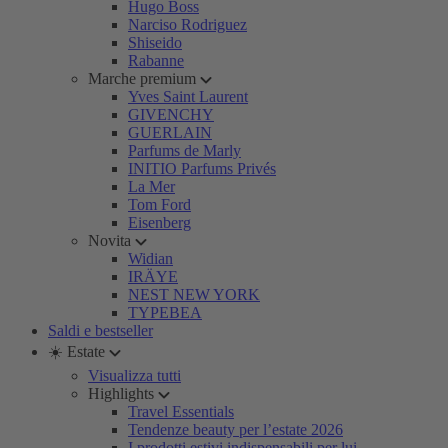
Hugo Boss
Narciso Rodriguez
Shiseido
Rabanne
Marche premium
Yves Saint Laurent
GIVENCHY
GUERLAIN
Parfums de Marly
INITIO Parfums Privés
La Mer
Tom Ford
Eisenberg
Novita
Widian
IRÄYE
NEST NEW YORK
TYPEBEA
Saldi e bestseller
☀️ Estate
Visualizza tutti
Highlights
Travel Essentials
Tendenze beauty per l’estate 2026
I prodotti estivi indispensabili per lui