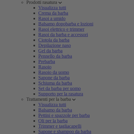
Prodotti rasatura
Visualizza tutti
Crema da barba
Rasoi a umido
Balsamo dopobarba e lozioni
Rasoi elettrico e trimmer
Rasoi da barba e accessori
Ciotola da barba
Depilazione naso
Gel da barba
Pennello da barba
Prebarba
Rasoio
Rasoio da uomo
Sapone da barba
Schiuma da barba
Set da barba per uomo
Supporto per la rasatura
Trattamenti per la barba
Visualizza tutti
Balsamo da barba
Pettini e spazzole per barba
Oli per la barba
Trimmer e tagliacapelli
Sapone e shampoo da barba