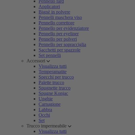
Pennello fard
Applicatori
Bignè in polvere
Pennelli maschera viso
Pennello correttore
Pennello per evidenziatore
Pennello per eyeliner
Pennello per polveri
Pennello per sopracciglia
Sacchetti per spazzole
Set pennelli
Accessori
Visualizza tutti
Temperamatite
Specchi per trucco
Palette trucco
Spugnette trucco
Spugne Konjac
Unghie
Carnagione
Labbra
Occhi
Set
Trucco impermeabile
Visualizza tutti