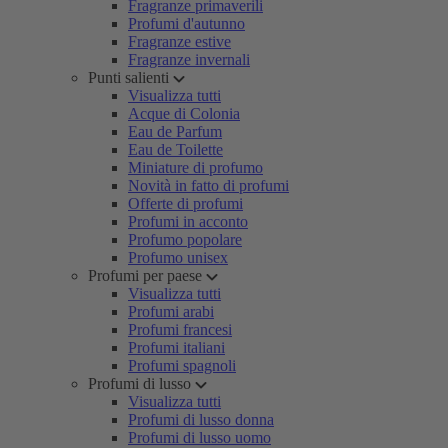
Fragranze primaverili
Profumi d'autunno
Fragranze estive
Fragranze invernali
Punti salienti
Visualizza tutti
Acque di Colonia
Eau de Parfum
Eau de Toilette
Miniature di profumo
Novità in fatto di profumi
Offerte di profumi
Profumi in acconto
Profumo popolare
Profumo unisex
Profumi per paese
Visualizza tutti
Profumi arabi
Profumi francesi
Profumi italiani
Profumi spagnoli
Profumi di lusso
Visualizza tutti
Profumi di lusso donna
Profumi di lusso uomo