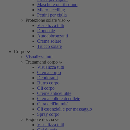
Maschere per il sonno
Micro needling
Pettini per ciglia
Protezione solare viso
Visualizza tutti
Doposole
Autoabbronzanti
Crema solare
Trucco solare
Corpo
Visualizza tutti
Trattamenti corpo
Visualizza tutti
Crema corpo
Deodoranti
Burro corpo
Oli corpo
Creme anticellulite
Crema collo e décolleté
Cura dell'intimità
Oli essenziali e per massaggio
Spray corpo
Bagno e doccia
Visualizza tutti
Gel doccia