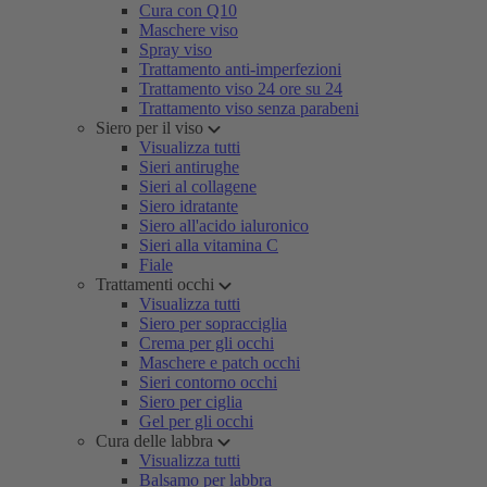
Cura con Q10
Maschere viso
Spray viso
Trattamento anti-imperfezioni
Trattamento viso 24 ore su 24
Trattamento viso senza parabeni
Siero per il viso
Visualizza tutti
Sieri antirughe
Sieri al collagene
Siero idratante
Siero all'acido ialuronico
Sieri alla vitamina C
Fiale
Trattamenti occhi
Visualizza tutti
Siero per sopracciglia
Crema per gli occhi
Maschere e patch occhi
Sieri contorno occhi
Siero per ciglia
Gel per gli occhi
Cura delle labbra
Visualizza tutti
Balsamo per labbra