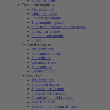
Spray per piedi
Trattamenti unghie
Visualizza tutti
Lime per unghie
Solventi per unghie
Tagliaunghie e pinze
Oli e penne per la cura delle unghie
Forbici per unghie
Indurente per unghie
Smalti
Cofanetti beauty
Visualizza tutti
Set bagno e doccia
Set pedicure
Cofanetti regalo
Set manicure
Cofanetti corpo
Accessori
Visualizza tutti
Spugne da doccia
Spazzole per il corpo
Spazzole per massaggi
Guanti per autoabbronzante
Accessori piedi
Accessori per la cura del corpo